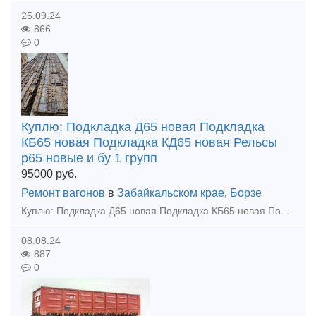
25.09.24
866
0
Куплю: Подкладка Д65 новая Подкладка
КБ65 новая Подкладка КД65 новая Рельсы
р65 новые и бу 1 групп
95000
руб.
Ремонт вагонов
в
Забайкальском крае
,
Борзе
Куплю: Подкладка Д65 новая Подкладка КБ65 новая Подкладка КД65 новая Рельсы р65 новые и бу 1 группа Купим - Запчасти от стрелочных переводов (башмаки, лафеты, тяги межостряковые, вкладыши
08.08.24
887
0