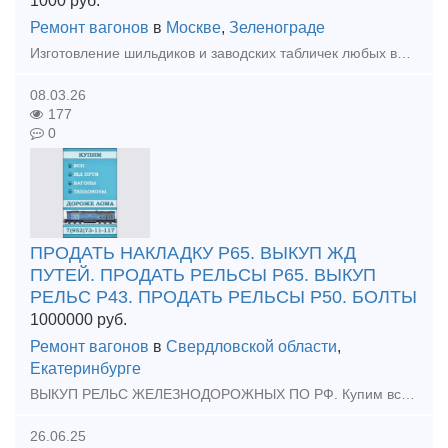
1000
руб.
Ремонт вагонов
в
Москве
,
Зеленограде
Изготовление шильдиков и заводских табличек любых видов ДЛЯ ОБОРУДОВАНИЯ И СТАНКОВ. Изготовление от 1 рабочего дня. Отгрузка по всей России любой для вас удобной транспортной компанией.
08.03.26
177
0
ПРОДАТЬ НАКЛАДКУ Р65. ВЫКУП ЖД
ПУТЕЙ. ПРОДАТЬ РЕЛЬСЫ Р65. ВЫКУП
РЕЛЬС Р43. ПРОДАТЬ РЕЛЬСЫ Р50. БОЛТЫ
1000000
руб.
Ремонт вагонов
в
Свердловской области
,
Екатеринбурге
ВЫКУП РЕЛЬС ЖЕЛЕЗНОДОРОЖНЫХ ПО РФ. Купим всп жд Выкуп рельс бу Скупка жд путей Подкладки, накладки рельс, разбор жд путей. Болты - Костыли - Гайки Противоугон П65 - Шуруп Путевой -
26.06.25