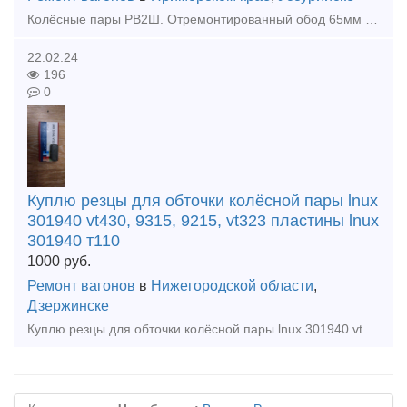
Колёсные пары РВ2Ш. Отремонтированный обод 65мм и более
22.02.24
196
0
Куплю резцы для обточки колёсной пары lnux
301940 vt430, 9315, 9215, vt323 пластины lnux
301940 т110
1000
руб.
Ремонт вагонов
в
Нижегородской области
,
Дзержинске
Куплю резцы для обточки колёсной пары lnux 301940 vt430, 9315, 9215, vt323 пластины lnux 301940 vt323 vpt-nn пластины тангенциальные lnux 301940 sn-dm 9215, pramet7715 lnmx 301940-56 grade vt110 p