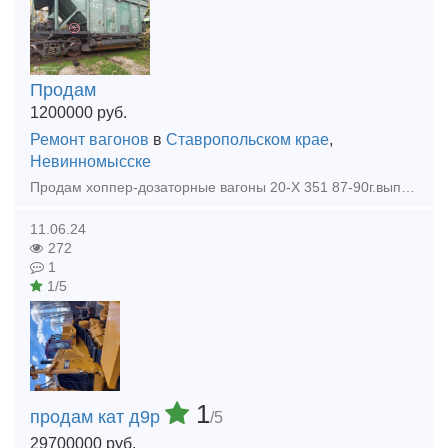
Продам
1200000
руб.
Ремонт вагонов
в
Ставропольском крае
,
Невинномысске
Продам хоппер-дозаторные вагоны 20-Х 351 87-90г.выпуска, на пути собственного пользования! Вналичии 54 шт, так же имеется много другой ж.д техники!
11.06.24
272
1
1/5
1
продам кат д9р
/5
29700000
руб.