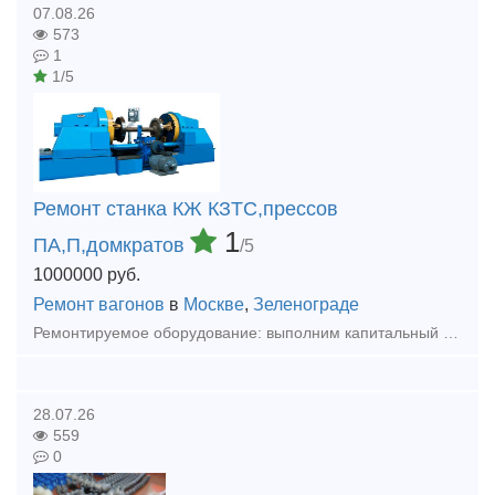
07.08.26
573
1
1/5
Ремонт станка КЖ КЗТС,прессов
1
ПА,П,домкратов
/5
1000000
руб.
Ремонт вагонов
в
Москве
,
Зеленограде
Ремонтируемое оборудование: выполним капитальный ремонт колёсотокарных (мод. КЖ1842, КЖ1843, UGB-150 ,UBB112ф3, осетокарные 1833, и колёсофрезерных КЖ-20,1836М.10 КЗТС, UBC-150, UBC-130, UBC-125 с Ч
28.07.26
559
0