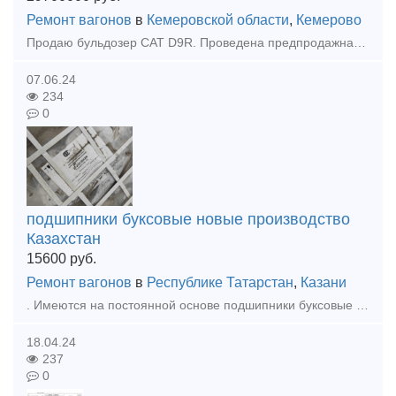
Ремонт вагонов
в
Кемеровской области
,
Кемерово
Продаю бульдозер CAT D9R. Проведена предпродажная подготовка, тнвд проверен и отрегулирован на стенде. Ходовая система, гидравлика, КПП, фрикционы в отличном состоянии, сегменты натяжные колеса (ленив
07.06.24
234
0
подшипники буксовые новые производство
Казахстан
15600
руб.
Ремонт вагонов
в
Республике Татарстан
,
Казани
. Имеются на постоянной основе подшипники буксовые казахстанские, парные, упаковка не вскрывается. Паспорта на месте. Цена 15600 с ндс за 1 штуку . Всегда наличии партия 1008 шт. Паспорта и фото пре
18.04.24
237
0