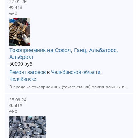
27.01.25
448
0
Токоприемник на Сокол, Ганц, Альбатрос,
Альбрехт
50000
руб.
Ремонт вагонов
в
Челябинской области
,
Челябинске
В продаже токоприемник (токосъемник) оригинальный производства Takraf DDR (ГДР) на портальные и плавучие краны Сокол, Альбрехт, Альбатрос, Форель, Ганц, Кондор и прочие. Есть ревизия, есть с хранения
25.09.24
416
0