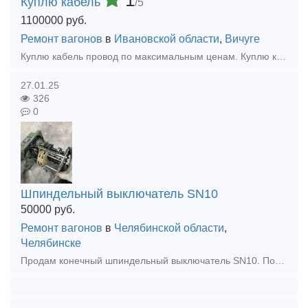
1
Куплю кабель
/5
1100000
руб.
Ремонт вагонов
в
Ивановской области
,
Вичуге
Куплю кaбeль провод по максимальным ценам. Куплю кабель силовой, кабель контрольный, кабель гибкий шланговый, провод с хранения, невостребованный, неликвид, остатки, новый, оптом, Дорого.
27.01.25
326
0
Шпиндельный выключатель SN10
50000
руб.
Ремонт вагонов
в
Челябинской области
,
Челябинске
Продам конечный шпиндельный выключатель SN10. Подходит для кранов РДК, ЕДК, Ганс, Альбатрос и прочих. Отгрузка во все регионы РФ