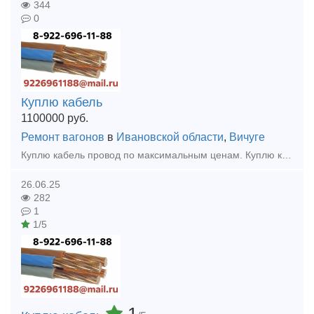
344
0
Куплю кабель
1100000
руб.
Ремонт вагонов
в
Ивановской области
,
Вичуге
Куплю кaбeль провод по максимальным ценам. Куплю кабель силовой, кабель контрольный, кабель гибкий шланговый, провод с хранения, невостребованный, неликвид, остатки, новый, оптом, Дорого.
26.06.25
282
1
1/5