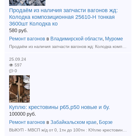
Продаём из наличия запчасти вагонов жд:
Колодка композиционная 25610-Н тонкая
3600шт Колодка ко
580
руб.
Ремонт вагонов
в
Владимирской области
,
Муроме
Продаём из наличия запчасти вагонов жд: Колодка композиционная 25610-Н тонкая 3600шт Колодка композиционная 25610-Н толстая 960шт Клин ханина СЧ 35 100шт Клин тягового хомута 70шт Подвеска ма
25.09.24
597
0
Куплю: крестовины р65,р50 новые и бу.
100000
руб.
Ремонт вагонов
в
Забайкальском крае
,
Борзе
ВЫКУП - МВСП ж/д от 0, 1тн до 100тн : КУплю крестовины р65 р50 , любой обьем! Куплю - подкладки КБ65, КД65, Д65, ДН6-65, СК65, СД65 новые, бу Куплю - накладки 1р65, 2р65 новые, бу Куплю