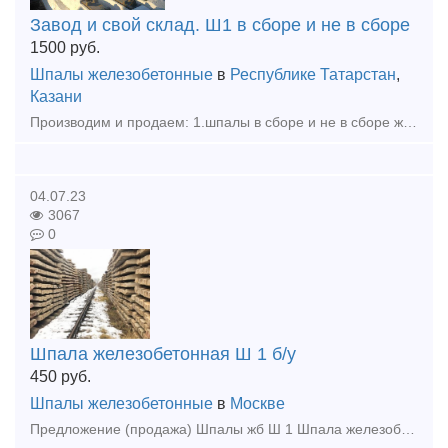
Завод и свой склад. Ш1 в сборе и не в сборе
1500
руб.
Шпалы железобетонные
в
Республике Татарстан
,
Казани
Производим и продаем: 1.шпалы в сборе и не в сборе железобетонные. 2.Шпалы деревянные и брус ж/д И реализуем весь материал всп.
04.07.23
3067
0
Шпала железобетонная Ш 1 б/у
450
руб.
Шпалы железобетонные
в
Москве
Предложение (продажа) Шпалы жб Ш 1 Шпала железобетонная Ш-1 б/у для укладки в железнодорожный путь рельсов типа Р75, Р65 и Р50 и рельсовых скреплений типа КБ