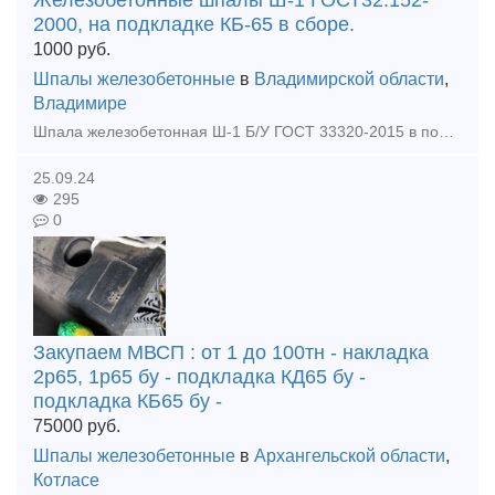
Железобетонные шпалы Ш-1 ГОСТ32.152-
2000, на подкладке КБ-65 в сборе.
1000
руб.
Шпалы железобетонные
в
Владимирской области
,
Владимире
Шпала железобетонная Ш-1 Б/У ГОСТ 33320-2015 в полной комплектации: 1) подкладка КБ-65, КБ50 б/у, 2) болт закладной в сборе новый, 3) болт клеммный в сборе б/у, 4) прокладка ЦП-328 новая, 5)
25.09.24
295
0
Закупаем МВСП : от 1 до 100тн - накладка
2р65, 1р65 бу - подкладка КД65 бу -
подкладка КБ65 бу -
75000
руб.
Шпалы железобетонные
в
Архангельской области
,
Котласе