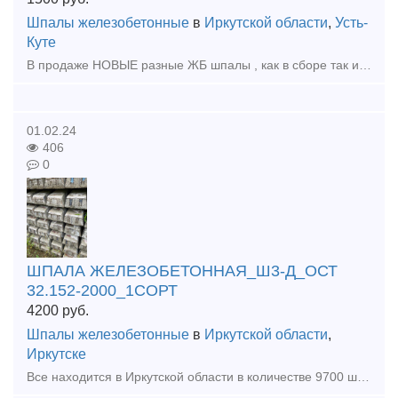
Шпалы железобетонные
в
Иркутской области
,
Усть-
Куте
В продаже НОВЫЕ разные ЖБ шпалы , как в сборе так и нет ! так же имееются рельсошпальные решетки , Шумопоглощающие панели ЖД панели НОВЫЕ! И остальное жд имущество! Самовывоз Иркутская область!
01.02.24
406
0
ШПАЛА ЖЕЛЕЗОБЕТОННАЯ_Ш3-Д_ОСТ
32.152-2000_1СОРТ
4200
руб.
Шпалы железобетонные
в
Иркутской области
,
Иркутске
Все находится в Иркутской области в количестве 9700 шт. Шпала новая, не б/у про-во 2016-2018 год