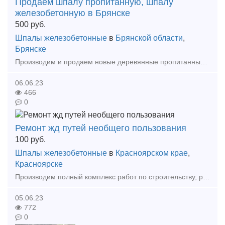
Продаем шпалу пропитанную, шпалу
железобетонную в Брянске
500
руб.
Шпалы железобетонные
в
Брянской области
,
Брянске
Производим и продаем новые деревянные пропитанные шпалы тип 1 и 2, также брус для стрелочных переводов, полушпалы пропитанные для подкрановых путей, флюгарочный, мостовой брус любых размеров.
06.06.23
466
0
Ремонт жд путей необщего пользования
100
руб.
Шпалы железобетонные
в
Красноярском крае
,
Красноярске
Производим полный комплекс работ по строительству, ремонту, реконструкции и текущему содержанию железнодорожных путей необщего пользования. Все виды работ выполняются квалифицированным персона
05.06.23
772
0