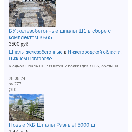
БУ железобетонные шпалы Ш1 в сборе с
комплектом КБ65
3500
руб.
Шпалы железобетонные
в
Нижегородской области
,
Нижнем Новгороде
К одной шпале Ш1 ставится 2 подкладки КБ65, болты закладные, болты клеммные и прокладки к ним 328 и 143(74) (все Б/У) Есть возможность поставить с новыми прокладками, цена увеличится но зато понадежн
28.05.24
277
0
Новые ЖБ Шпалы Разные! 5000 шт
1500
руб.