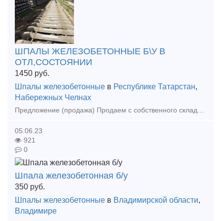
ШПАЛЫ ЖЕЛЕЗОБЕТОННЫЕ Б\У В
ОТЛ,СОСТОЯНИИ
1450
руб.
Шпалы железобетонные
в
Республике Татарстан
,
Набережных Челнах
Предложение (продажа) Продаем с собственного склада шпалы железобетонные б\у в отличном состоянии с креплениями и без креплений. Рельсы все виды.Крепежи жд.
05.06.23
921
0
Шпала железобетонная б/у
350
руб.
Шпалы железобетонные
в
Владимирской области
,
Владимире