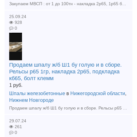
Закупаем МВСП : от 1 до 100тн - накладка 2р65, 1р65 бу - подкладка КД65 бу - подкладка КБ65 бу - подкладка Д65 бу - болт клеммный 22х75 в сборе бу - болт закладной 22х175 в сборе бу
25.09.24
928
0
Продаем шпалу ж/б Ш1 бу голую и в сборе.
Рельсы р65 1гр, накладка 2р65, подкладка
кб65, болт клемм
1
руб.
Шпалы железобетонные
в
Нижегородской области
,
Нижнем Новгороде
Продаем шпалу ж/б Ш1 бу голую и в сборе. Рельсы р65 1гр, накладка 2р65, подкладка кб65, болт клеммный, клемма жбр, упор жбр Цена договорная!!! тел. +79302110210 watsapp тел. +79302110210 t
29.07.24
261
0