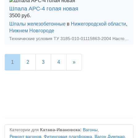
Шпала АРС-4 голая новая
3500
руб.
Шпалы железобетонные
в
Нижегородской области
,
Нижнем Новгороде
Технические условия ТУ 3185-010-01115863-2004 Настоящие технические условия распространяются на шпалу железобетонную анкерную типа ШС-АРС для железных дорог колеи 1520 мм, предназначенн
1
2
3
4
»
Категории для
Катава-Ивановска:
Вагоны
,
Ремонт вагонов
,
Фитинговая платформа
,
Вагон Думпкар
,