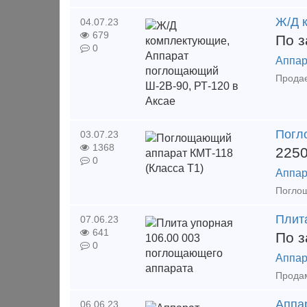
Ж/Д 
04.07.23
679
По з
0
Аппар
Погл
03.07.23
1368
225
0
Аппар
Плит
07.06.23
641
По з
0
Аппар
Аппа
06.06.23