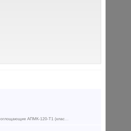
ООО "НПП "Транскузмаш" производит и предлагает к поставке аппараты поглощающие АПМК-120-Т1 (класс Т1), с более подробной информацией можно ознакомиться на официальном сайте http://transkuzmash.ru ; п