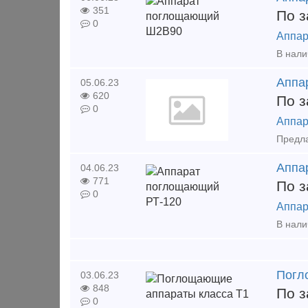
351
По з
0
Аппар
Аппа
05.06.23
620
По з
0
Аппар
Аппа
04.06.23
771
По з
0
Аппар
Погл
03.06.23
848
По з
0