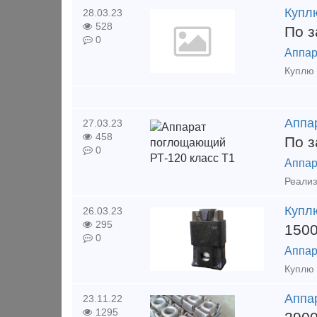
Купл
28.03.23
528
По з
0
Аппар
Аппа
27.03.23
458
По з
0
Аппар
Купл
26.03.23
295
150
0
Аппар
Аппа
23.11.22
1295