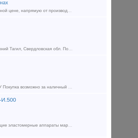
нах
Новые сертифицированные поглощающие аппараты ПМКП 110 : по выгодной цене, напрямую от производителя, любые объёмы (даже от 5 штук), упаковка на поддонах, с доставкой по РФ и СНГ.
Новый поглощающий Аппарат РТ 120 в количестве 8шт. Находятся в г. Нижний Тагил, Свердловская обл. По вопросам звоните по телефону. Торг уместен. Тип предложения: предлагаю продукцию, у
Куплю корпуса поглащающего аппарата ш2 в90 в количестве 278 штук. Б/У Покупка возможно за наличный расчет. Также и без наличный расчет. 89227116336. Предоставьте фото количество и место
-И.500
Компания Союз "СЦ ТПП" на постоянной основе реализует б/у поглощающие эластомерные аппараты марки АПЭ-90-А.800 и АПЭ-120-И.500, 73ZW класса Т2 и Т3 после капитального ремонта с гаран