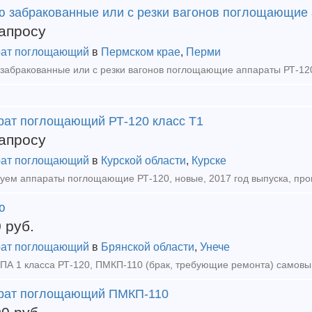
ю забракованные или с резки вагонов поглощающие 
апросу
ат поглощающий
в
Пермском крае
,
Перми
рат поглощающий РТ-120 класс Т1
апросу
ат поглощающий
в
Курской области
,
Курске
ю
0
руб.
ат поглощающий
в
Брянской области
,
Унече
рат поглощающий ПМКП-110