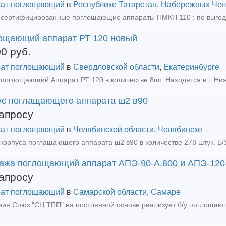
ат поглощающий
в
Республике Татарстан
,
Набережных Чел
ощающий аппарат РТ 120 новый
00
руб.
ат поглощающий
в
Свердловской области
,
Екатеринбурге
ус поглащающего аппарата ш2 в90
апросу
ат поглощающий
в
Челябинской области
,
Челябинске
ажа поглощающий аппарат АПЭ-90-А.800 и АПЭ-120
апросу
ат поглощающий
в
Самарской области
,
Самаре