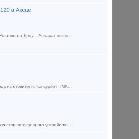
120 в Аксае
Продаем Ж/Д комплектующие, Аппарат поглощающий Ш-2В-90, РТ-120 в Ростове-на-Дону. - Аппарат поглощающий Ш-2В-90 - Аппарат поглощающий Ш-2Т-110
Поглощающий аппарат для грузовыых вагонов КМТ118 (класса Т1) от завода изготовителя. Конкурент ПМКП-110, РТ-120, АПМ-120. Корпус без деформации выдерживает более 400 тонн. Диапазон рабочих тем
Продам упорную плиту поглощающего аппарата Плита упорная - входит в состав автосцепного устройства.Упорная плита предназначена для передачи сжимающих усилий от торца хвостовика автосцепки н