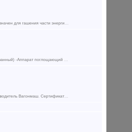
В наличии на складе 20 шт. Новый. Аппарат поглощающий Ш2В90 предназначен для гашения части энергии удара, уменьшения продольных растягивающих и сжимающих усилий, которые передаются через
Предлагаем к поставке: -Аппарат поглощающий РТ-120 б/у (отремонтированный) -Аппарат поглощающий ПМКП-110 б/у (отремонтированный) После ремонта, проверенные. Со склада в г.
В наличии на складе аппараты поглощающие РТ-120. Новые 2017г. Производитель Вагонмаш. Сертификаты качества от производителя в наличии. Склад в Курске. 32 шт. Рассмотрим приемлемые условия опла