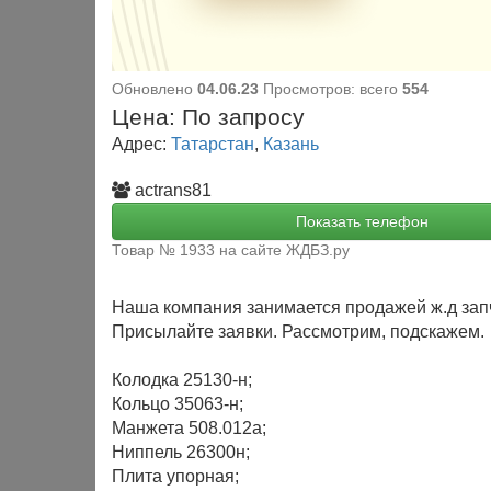
Обновлено
04.06.23
Просмотров: всего
554
Цена:
По запросу
Адрес:
Татарстан
,
Казань
actrans81
Показать телефон
Товар № 1933 на сайте ЖДБЗ.ру
Наша компания занимается продажей ж.д зап
Присылайте заявки. Рассмотрим, подскажем.
Колодка 25130-н;
Кольцо 35063-н;
Манжета 508.012а;
Ниппель 26300н;
Плита упорная;