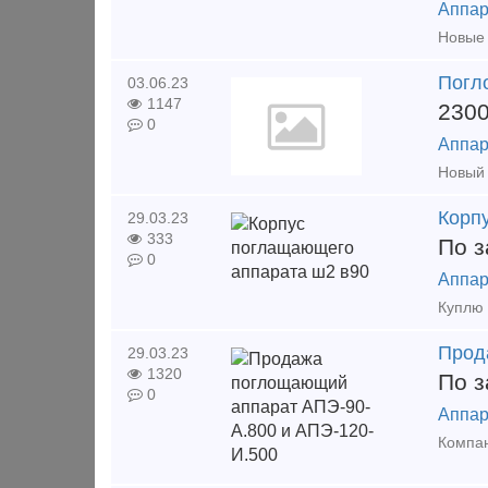
Аппар
Погл
03.06.23
1147
230
0
Аппар
Корп
29.03.23
333
По з
0
Аппар
Прод
29.03.23
1320
По з
0
Аппар