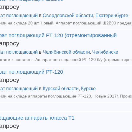
апросу
ат поглощающий
в
Свердловской области
,
Екатеринбурге
рат поглощающий РТ-120 (отремонтированный
апросу
ат поглощающий
в
Челябинской области
,
Челябинске
рат поглощающий РТ-120
апросу
ат поглощающий
в
Курской области
,
Курске
ощающие аппараты класса Т1
апросу