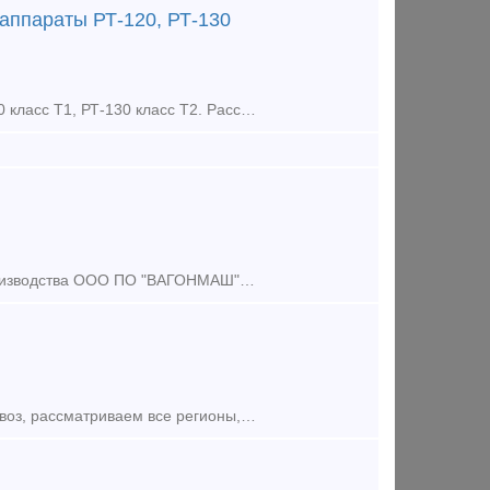
аппараты РТ-120, РТ-130
Куплю забракованные или с резки вагонов поглощающие аппараты РТ-120 класс Т1, РТ-130 класс Т2. Рассматриваем в любом количестве по всей РФ. Самовывоз. 8-902-644-01-69 Ирина (WhatsApp, Te
Реализуем аппараты поглощающие РТ-120, новые, 2017 год выпуска, производства ООО ПО "ВАГОНМАШ". Продукция сопровождается всеми необходимыми документами и сертификатами от завода-изг
Куплю ПА 1 класса РТ-120, ПМКП-110 (брак, требующие ремонта) самовывоз, рассматриваем все регионы, любой объем! Ждем Ваших предложений на электронную почту: artem.gsk@yandex.ru