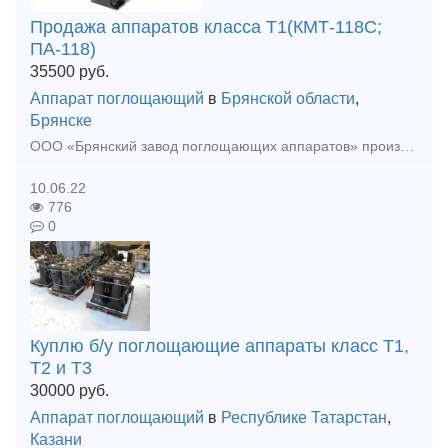
Продажа аппаратов класса Т1(КМТ-118С;
ПА-118)
35500
руб.
Аппарат поглощающий
в
Брянской области
,
Брянске
ООО «Брянский завод поглощающих аппаратов» производит поглощающие аппараты и предлагает к поставке аппараты класса Т1(КМТ-118С; ПА-118), а также производим ремонт ПМКП-110, с более подробной информаци
10.06.22
776
0
Куплю б/у поглощающие аппараты класс Т1,
Т2 и Т3
30000
руб.
Аппарат поглощающий
в
Республике Татарстан
,
Казани