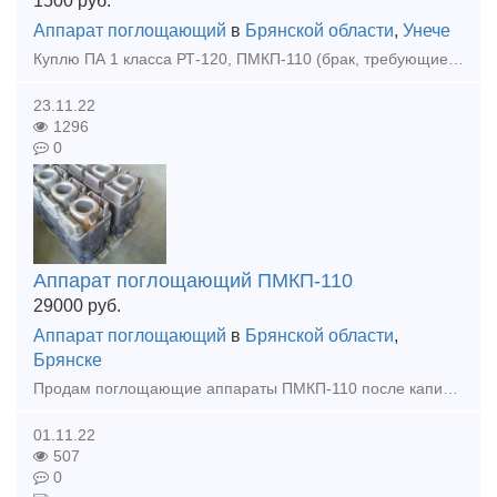
1500
руб.
Аппарат поглощающий
в
Брянской области
,
Унече
Куплю ПА 1 класса РТ-120, ПМКП-110 (брак, требующие ремонта) самовывоз, рассматриваем все регионы, любой объем! Ждем Ваших предложений на электронную почту: artem.gsk@yandex.ru
23.11.22
1296
0
Аппарат поглощающий ПМКП-110
29000
руб.
Аппарат поглощающий
в
Брянской области
,
Брянске
Продам поглощающие аппараты ПМКП-110 после капитальное ремонта с документами. Гарантия 4 года.
01.11.22
507
0