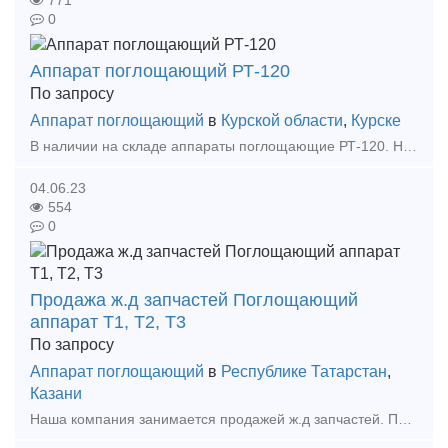
771
0
Аппарат поглощающий РТ-120
По запросу
Аппарат поглощающий
в
Курской области
,
Курске
В наличии на складе аппараты поглощающие РТ-120. Новые 2017г. Производитель Вагонмаш. Сертификаты качества от производителя в наличии. Склад в Курске. 32 шт. Рассмотрим приемлемые условия опла
04.06.23
554
0
Продажа ж.д запчастей Поглощающий
аппарат Т1, Т2, Т3
По запросу
Аппарат поглощающий
в
Республике Татарстан
,
Казани
Наша компания занимается продажей ж.д запчастей. Присылайте заявки. Рассмотрим, подскажем. Колодка 25130-н; Кольцо 35063-н; Манжета 508.012а; Ниппель 26300н; Плита упорн