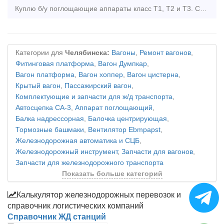
Куплю б/у поглощающие аппараты класс Т1, Т2 и Т3. Самовывоз ЦФО,Урал,Поволжье Тел. +79600368600 Эл. почта t.shulga@1520krts.ru
Категории для
Челябинска:
Вагоны
,
Ремонт вагонов
,
Фитинговая платформа
,
Вагон Думпкар
,
Вагон платформа
,
Вагон хоппер
,
Вагон цистерна
,
Крытый вагон
,
Пассажирский вагон
,
Комплектующие и запчасти для ж/д транспорта
,
Автосцепка СА-3
,
Аппарат поглощающий
,
Балка надрессорная
,
Балочка центрирующая
,
Тормозные башмаки
,
Вентилятор Ebmpapst
,
Железнодорожная автоматика и СЦБ
,
Железнодорожный инструмент
,
Запчасти для вагонов
,
Запчасти для железнодорожного транспорта
Показать больше категорий
Калькулятор железнодорожных перевозок и
справочник логистических компаний
Справочник ЖД станций