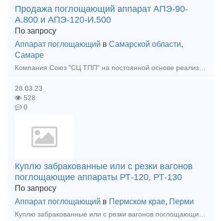
Продажа поглощающий аппарат АПЭ-90-
А.800 и АПЭ-120-И.500
По запросу
Аппарат поглощающий
в
Самарской области
,
Самаре
Компания Союз "СЦ ТПП" на постоянной основе реализует б/у поглощающие эластомерные аппараты марки АПЭ-90-А.800 и АПЭ-120-И.500, 73ZW класса Т2 и Т3 после капитального ремонта с гаран
28.03.23
528
0
Куплю забракованные или с резки вагонов
поглощающие аппараты РТ-120, РТ-130
По запросу
Аппарат поглощающий
в
Пермском крае
,
Перми
Куплю забракованные или с резки вагонов поглощающие аппараты РТ-120 класс Т1, РТ-130 класс Т2. Рассматриваем в любом количестве по всей РФ. Самовывоз. 8-902-644-01-69 Ирина (WhatsApp, Te