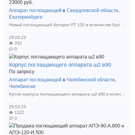
23000
руб.
Аппарат поглощающий
в
Свердловской области
,
Екатеринбурге
Новый поглощающий Аппарат РТ 120 в количестве 8шт. Находятся в г. Нижний Тагил, Свердловская обл. По вопросам звоните по телефону. Торг уместен. Тип предложения: предлагаю продукцию, у
29.03.23
333
0
Корпус поглащающего аппарата ш2 в90
По запросу
Аппарат поглощающий
в
Челябинской области
,
Челябинске
Куплю корпуса поглащающего аппарата ш2 в90 в количестве 278 штук. Б/У Покупка возможно за наличный расчет. Также и без наличный расчет. 89227116336. Предоставьте фото количество и место
29.03.23
1322
0