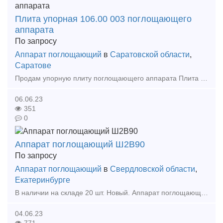
Плита упорная 106.00 003 поглощающего
аппарата
По запросу
Аппарат поглощающий
в
Саратовской области
,
Саратове
Продам упорную плиту поглощающего аппарата Плита упорная - входит в состав автосцепного устройства.Упорная плита предназначена для передачи сжимающих усилий от торца хвостовика автосцепки н
06.06.23
351
0
Аппарат поглощающий Ш2В90
По запросу
Аппарат поглощающий
в
Свердловской области
,
Екатеринбурге
В наличии на складе 20 шт. Новый. Аппарат поглощающий Ш2В90 предназначен для гашения части энергии удара, уменьшения продольных растягивающих и сжимающих усилий, которые передаются через
04.06.23