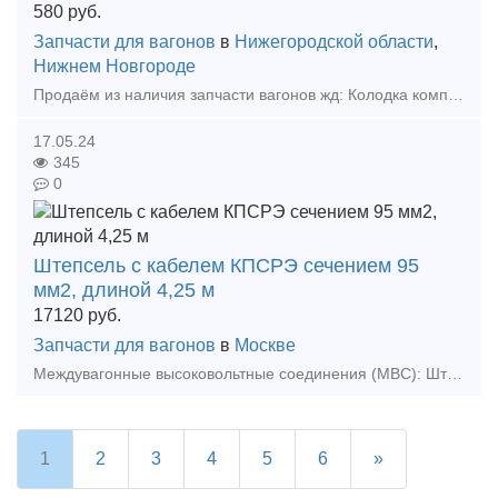
580
руб.
Запчасти для вагонов
в
Нижегородской области
,
Нижнем Новгороде
Продаём из наличия запчасти вагонов жд: Колодка композиционная 25610-Н тонкая 3600шт Колодка композиционная 25610-Н толстая 960шт Клин ханина СЧ 35 100шт Клин тягового хомута 70шт Подвеска ма
17.05.24
345
0
Штепсель с кабелем КПСРЭ сечением 95
мм2, длиной 4,25 м
17120
руб.
Запчасти для вагонов
в
Москве
Междувагонные высоковольтные соединения (МВС): Штепсель с кабелем КПСРЭ сечением 95 мм2, длиной 4,25 м. Цена продукции указана без НДС 20%!Штепсель с кабелем КПСРЭ сечением 95 мм2, длиной 4
1
2
3
4
5
6
»