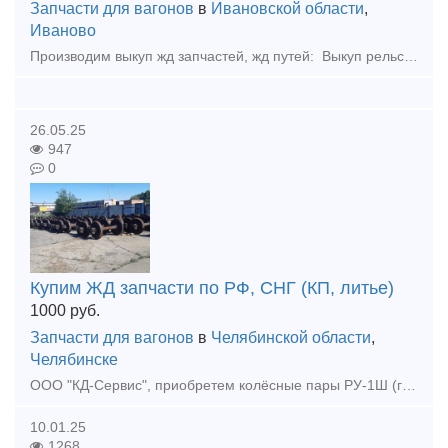
Запчасти для вагонов
в
Ивановской области
,
Иваново
Производим выкуп жд запчастей, жд путей: Выкуп рельс, Колесные пары бу, Накладки Подкладки под рельс новые и бу. Болты, костыли, шайбы, клемма пк, шурупы. Выкупаем рельсы железнодорожные, трамвайны
26.05.25
947
0
Купим ЖД запчасти по РФ, СНГ (КП, литье)
1000
руб.
Запчасти для вагонов
в
Челябинской области
,
Челябинске
ООО "КД-Сервис", приобретем колёсные пары РУ-1Ш (годные к переформированию) в сборе с буксовым узлом. Рассмотрим к покупке ремонтопригодные и отремонтированные колёсные пары по всем депо РФ и СНГ. Усл
10.01.25
1268