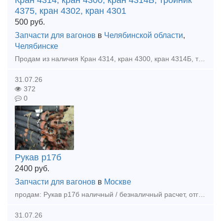
Кран 4314, кран 4300, кран 4314Б, тройник
4375, кран 4302, кран 4301
500
руб.
Запчасти для вагонов
в
Челябинской области
,
Челябинске
Продам из наличия Кран 4314, кран 4300, кран 4314Б, тройник 4375, кран 4302, кран 4301 оплата нал / без нал отгрузка в день оилаты доставка по всей России и КЗ
31.07.26
372
0
Рукав р17б
2400
руб.
Запчасти для вагонов
в
Москве
продам: Рукав р17б наличный / безналичный расчет, отгрузка в день оплаты , доставка любой транспортной по РФ и КЗ, а так же другеи запчасти в наличии и под заказ Наши контакты: тел.: 891247394
31.07.26