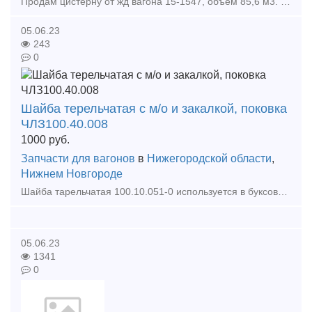
Продам цистерну от жд вагона 15-1547, объем 85,6 м3. Цистерна использовалась для перевозки бензина, сейчас в чистом состоянии, без внешних и внутренних повреждений. В продаже только цистерна (
05.06.23
243
0
Шайба терельчатая с м/о и закалкой, поковка
ЧЛЗ100.40.008
1000
руб.
Запчасти для вагонов
в
Нижегородской области
,
Нижнем Новгороде
Шайба тарельчатая 100.10.051-0 используется в буксовом узле тележки вагона. Служит для крепления буксовых подшипников колесной пары оси РУ1Ш.Чертеж по запросу. В наличие. поковка и с мех
05.06.23
1341
0