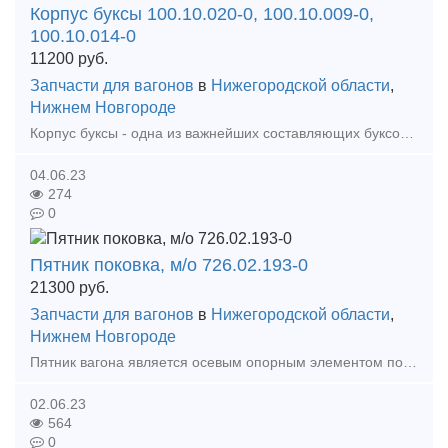
Корпус буксы 100.10.020-0, 100.10.009-0,
100.10.014-0
11200
руб.
Запчасти для вагонов
в
Нижегородской области
,
Нижнем Новгороде
Корпус буксы - одна из важнейших составляющих буксового узла любого вагона. Для грузовых вагонов изготавливается из стали марки 20Гл, ФЛ или алюминиевого сплава. Корпус буксы в составе буксов
04.06.23
274
0
Пятник поковка, м/о 726.02.193-0
21300
руб.
Запчасти для вагонов
в
Нижегородской области
,
Нижнем Новгороде
Пятник вагона является осевым опорным элементом поворотного вращения тележки грузового вагона относительно его рамы. Деталь состоит из 2-х частей, одна из которых (верхняя) крепится к низу шкв
02.06.23
564
0