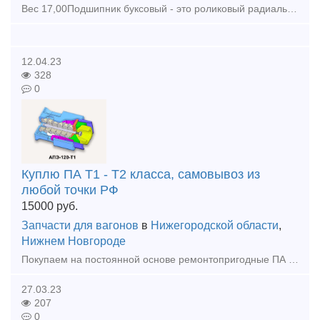
Вес 17,00Подшипник буксовый - это роликовый радиальный однорядный подшипник с короткими цилиндрическими роликами, с безбортовым внутренним кольцом и плоским упорным кольцом. Предназначе
12.04.23
328
0
Куплю ПА Т1 - Т2 класса, самовывоз из
любой точки РФ
15000
руб.
Запчасти для вагонов
в
Нижегородской области
,
Нижнем Новгороде
Покупаем на постоянной основе ремонтопригодные ПА Т1,Т2 класса и запчасти к ним. Также на постоянной основе выкупаем Упругие элементы для ПА РТ-120 (Дорого!!!) Нал/безнал
27.03.23
207
0