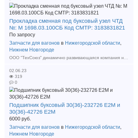
Прокладка сменная под буксовый узел ЧТД
№: М 1698.03.100СБ Код СМТР: 3183831821
По запросу
Запчасти для вагонов
в
Нижегородской области
,
Нижнем Новгороде
ООО "ТехСоюз" динамично развивающаяся компания на рынке комплектующих и запасных частей для грузового вагоностроения, реализует продукцию собственно производства. Лист верхний шкворне
02.06.23
319
0
Подшипник буксовый 30(36)-232726 Е2М и
30(36)-42726 Е2М
6000
руб.
Запчасти для вагонов
в
Нижегородской области
,
Нижнем Новгороде