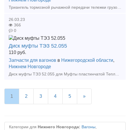
Триангель тормозной рычажной передачи тележки грузового вагона (18-100 и ее аналогов) предназначен для передачи усилия, развиваемого поршнем тормозного цилиндра или приводом ручного тормоза, н
26.03.23
366
0
Диск муфты ТЭЗ 52.055
110
руб.
Запчасти для вагонов
в
Нижегородской области
,
Нижнем Новгороде
Диск муфты ТЭЗ 52.055 для Муфты пластинчатой Тепловоз 2ТЭ116 Цена указана с ндс. Отгрузка: транспортной компанией или самовывоз Оплата: безналичный расчет, наличные Наша компания осуществляет
1
2
3
4
5
»
Категории для
Нижнего Новгорода:
Вагоны
,