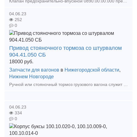
Клапан предохранительно-впускной 0890.00.00.000 предназначен для предотвращения повышения давления в котле цистерны, а также возникновения недопустимого вакуума при перевозке грузов. Предохран
04.06.23
252
0
Привод стояночного тормоза со штурвалом
904.41.050 СБ
18000
руб.
Запчасти для вагонов
в
Нижегородской области
,
Нижнем Новгороде
Ручной или стояночный тормоз грузового вагона служит для надежной фиксации подвижного состава (полувагоны, цистерны, платформы, хопперы, думпкары) в местах погрузки/выгрузки, на уклоне
04.06.23
334
0