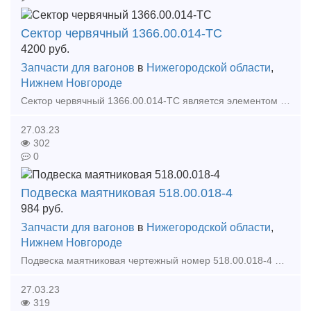
Сектор червячный 1366.00.014-ТС
4200
руб.
Запчасти для вагонов
в
Нижегородской области
,
Нижнем Новгороде
Сектор червячный 1366.00.014-ТС является элементом стояночного тормоза. Он передает силу крутящего момента на основные тормозные колодки.Ручной или стояночный тормоз грузового вагона слу
27.03.23
302
0
Подвеска маятниковая 518.00.018-4
984
руб.
Запчасти для вагонов
в
Нижегородской области
,
Нижнем Новгороде
Подвеска маятниковая чертежный номер 518.00.018-4 Изготавливается из стали 38ХС ГОСТ 4543-71 Размеры: 250*64*40 мм Вес: 1,82 кг.Используется в Ударно-центрирующем приборе - устройство, о
27.03.23
319