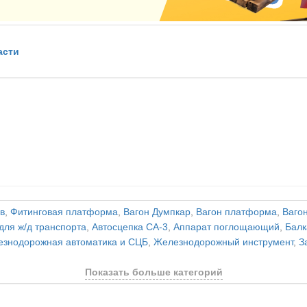
асти
в
,
Фитинговая платформа
,
Вагон Думпкар
,
Вагон платформа
,
Ваго
для ж/д транспорта
,
Автосцепка СА-3
,
Аппарат поглощающий
,
Балк
знодорожная автоматика и СЦБ
,
Железнодорожный инструмент
,
З
Показать больше категорий
и