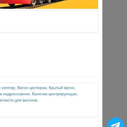
н хоппер
,
Вагон цистерна
,
Крытый вагон
,
а надрессорная
,
Балочка центрирующая
,
апчасти для вагонов
,