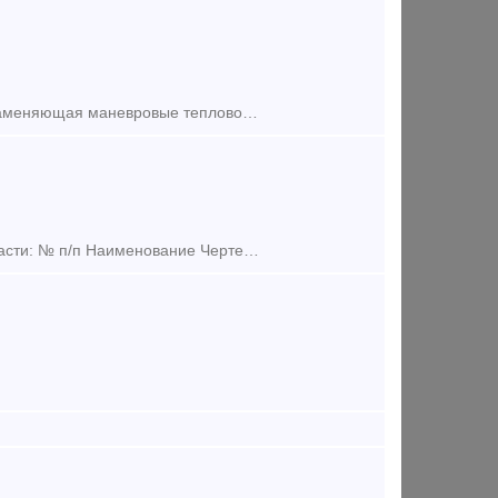
Маневровый или ж/д тягач – многофункциональная машина, полностью заменяющая маневровые тепловозы и имеющая комбинированный ход, что обуславливает целый ряд её преимуществ. Локомобиль (манев
000 «ПромЭнерго» имеет возможность, поставить следующие запасные части: № п/п Наименование Чертеж Цена без НДС 1 2 Втулка распр.вала (перед.) Д50.01.018А 7 880