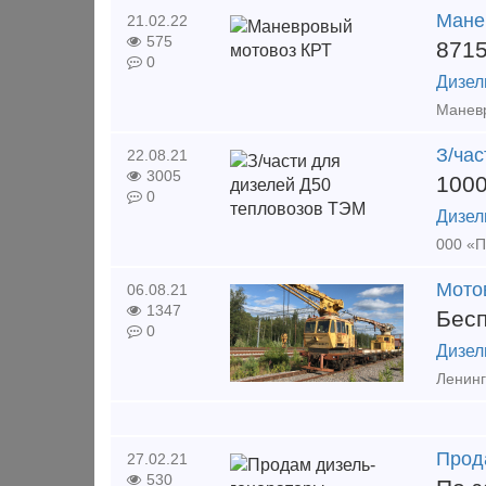
Мане
21.02.22
575
871
0
Дизел
З/ча
22.08.21
3005
100
0
Дизел
Мото
06.08.21
1347
Бес
0
Дизел
Ленинг
Прод
27.02.21
530