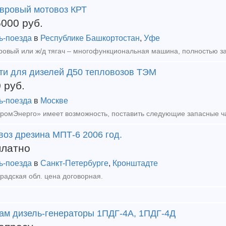
вровый мотовоз КРТ
5000
руб.
ь-поезда
в
Республике Башкортостан
,
Уфе
сти для дизелей Д50 тепловозов ТЭМ
0
руб.
ь-поезда
в
Москве
воз дрезина МПТ-6 2006 год.
платно
ь-поезда
в
Санкт-Петербурге
,
Кронштадте
радская обл. цена договорная.
ам дизель-генераторы 1ПДГ-4А, 1ПДГ-4Д