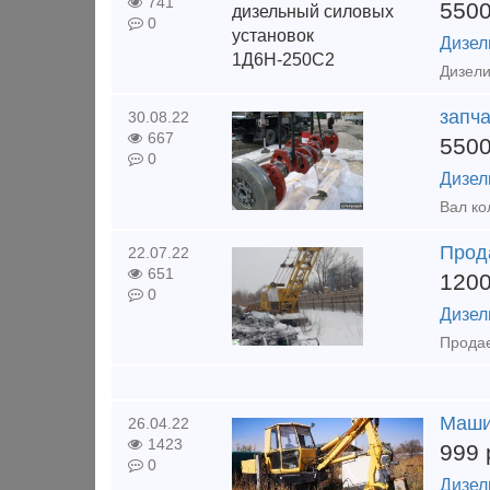
741
550
0
Дизел
запча
30.08.22
667
550
0
Дизел
Прод
22.07.22
651
120
0
Дизел
Маши
26.04.22
1423
999
0
Дизел