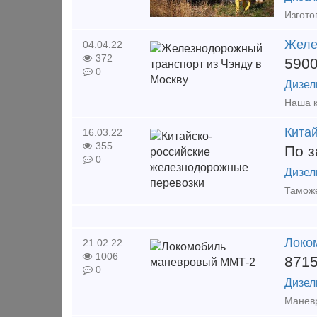
Желе
04.04.22
372
590
0
Дизел
Кита
16.03.22
355
По з
0
Дизел
Локо
21.02.22
1006
871
0
Дизел