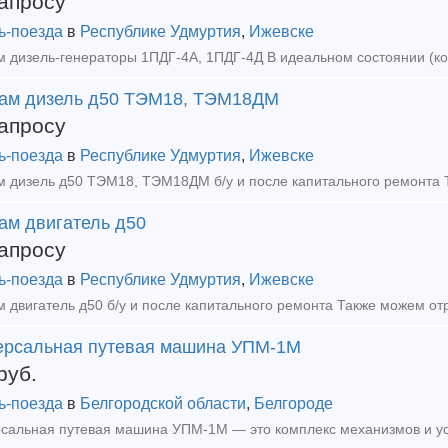
апросу
ь-поезда
в
Республике Удмуртия
,
Ижевске
ам дизель д50 ТЭМ18, ТЭМ18ДМ
апросу
ь-поезда
в
Республике Удмуртия
,
Ижевске
ам двигатель д50
апросу
ь-поезда
в
Республике Удмуртия
,
Ижевске
ерсальная путевая машина УПМ-1М
руб.
ь-поезда
в
Белгородской области
,
Белгороде