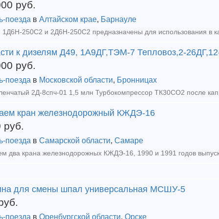
000
руб.
ь-поезда
в
Алтайском крае
,
Барнауле
сти к дизелям Д49, 1А9ДГ,ТЭМ-7 Тепловоз,2-26ДГ,1
000
руб.
ь-поезда
в
Московской области
,
Бронницах
аем кран железнодорожный КЖДЭ-16
0
руб.
ь-поезда
в
Самарской области
,
Самаре
на для смены шпал универсальная МСШУ-5
руб.
ь-поезда
в
Оренбургской области
,
Орске