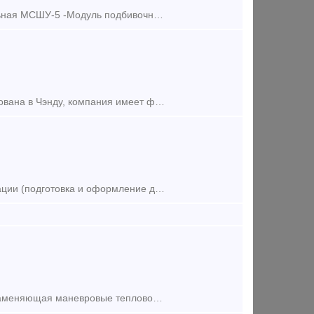
Изготовитель ООО «ИстМашЗавод» -Машина для смены шпал универсальная МСШУ-5 -Модуль подбивочный легкий МПЛ -Ковш -Щетка для очистки поверхности шпал от балласта -Окашиватель растительности -Снего
Наша компания Чэнду Тяньхань Саплай Чейн Менеджмент. ЛТД была основана в Чэнду, компания имеет филиалы обслуживания в Иу, Чэнду, Москве и т. д. В планах компании расширить свои возможности и о
Таможенная декларация, возврат налога： Услуга по таможенной декларации (подготовка и оформление документов на экспорт при отсутствии лицензии) Услуга возмещения налога. Возврат НД
Маневровый или ж/д тягач – многофункциональная машина, полностью заменяющая маневровые тепловозы и имеющая комбинированный ход, что обуславливает целый ряд её преимуществ. Локомобиль (манев