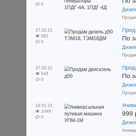
По з
0
Дизел
Прод
27.02.21
562
По з
0
Дизел
Прод
27.02.21
543
По з
0
Дизел
Унив
19.01.21
1049
999
0
Дизел