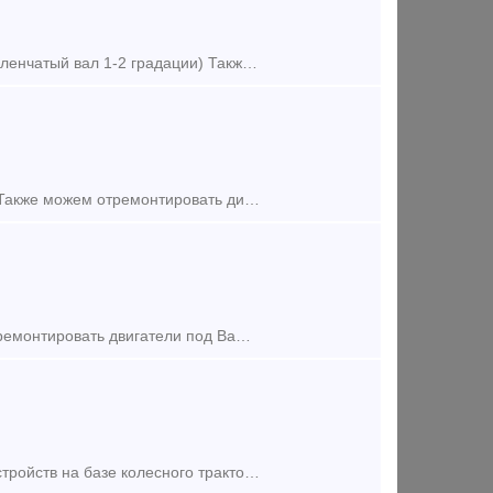
Продам дизель-генераторы 1ПДГ-4А, 1ПДГ-4Д В идеальном состоянии (коленчатый вал 1-2 градации) Также можем отремонтировать дизель-генераторы под Ваши цели и задачи По всем вопр
Продам дизель д50 ТЭМ18, ТЭМ18ДМ б/у и после капитального ремонта Также можем отремонтировать дизели под Ваши цели и задачи Андрей Тел: +7 (922) 691-53-03 E-mail: dir pk
Продам двигатель д50 б/у и после капитального ремонта Также можем отремонтировать двигатели под Ваши цели и задачи Андрей Тел: +7 (922) 691-53-03 E-mail: dir pkf-fakt ru
Универсальная путевая машина УПМ-1М — это комплекс механизмов и устройств на базе колесного трактора с комбинированным пневмо-рельсовым ходом и комплектом навесных блоков для производства разл