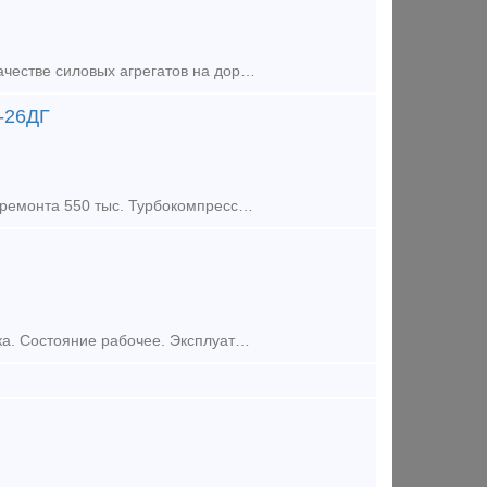
Дизели 1Д6Н-250С2 и 2Д6Н-250С2 предназначены для использования в качестве силовых агрегатов на дорожно-строительных машинах, автомотрисах, железнодорожных дрезинах, промышленных маневровых мот
2-26ДГ
Вал коленчатый 2Д-8спч-01 1,5 млн Турбокомпрессор ТК30СО2 после капремонта 550 тыс. Турбокомпрессор ТК41В21 после капремонта 550 тыс Блок дизнля 2-26ДГ нс ТЭМ-7 2шт в наличии 1млн за штуку Поддиз
Продаем два крана железнодорожных КЖДЭ-16, 1990 и 1991 годов выпуска. Состояние рабочее. Эксплуатировался мало. Пишите на baza63@bk.ru