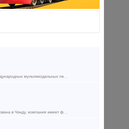
Чэнду Тяньхань Саплай Чейн Менеджмент. ЛТД специализируется на международных мультимодальных перевозках и экспресс-поездах из Китая (включая транзитный и локальный Китай) в Россию, Беларусь, Ц
Наша компания Чэнду Тяньхань Саплай Чейн Менеджмент. ЛТД была основана в Чэнду, компания имеет филиалы обслуживания в Иу, Чэнду, Москве и т. д. В планах компании расширить свои возможности и о