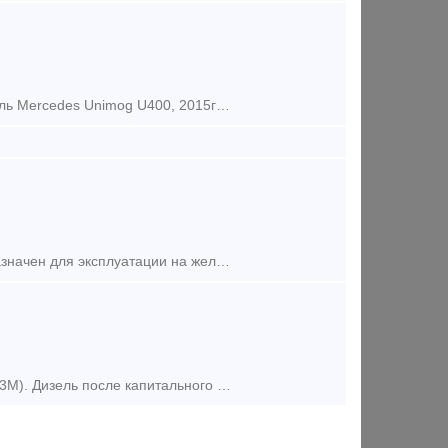
В наличии в Москве локомобиль маневровый Мерседес Унимог. Локомобиль Mercedes Unimog U400, 2015гв. Тормозная система для вагонов 1000т, сцепки СА-3 передняя и задняя. Пробег 220мч. Ж/
Мотовоз маневровый ММТ-2 на базе трактора ХТЗ-150К-09-25-03. Предназначен для эксплуатации на железнодорожных путях с колеей 1520мм. и 1435мм. и на автомобильных дорогах общего назначения. На
Наша фирма производит ремонт (от 415 000 руб.) и продаёт дизель (211Д3М). Дизель после капитального ремонта, с гарантийным сроком эксплуатации 6 месяцев. Применяется на тепловозах ТГМ4Б