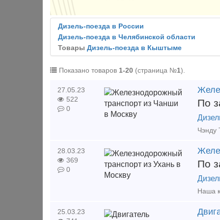
Дизель-поезда в России
Дизель-поезда в Челябинской области
Товары
Дизель-поезда в Кыштыме
Показано товаров
1-20
(страница №
1
).
Желе
27.05.23
522
По з
0
Дизел
Желе
28.03.23
369
По з
0
Дизел
Двиг
25.03.23