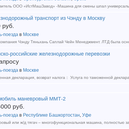
знодорожный транспорт из Чэнду в Москву
0
руб.
ь-поезда
в
Москве
йско-российские железнодорожные перевозки
апросу
ь-поезда
в
Москве
мобиль маневровый ММТ-2
5000
руб.
ь-поезда
в
Республике Башкортостан
,
Уфе