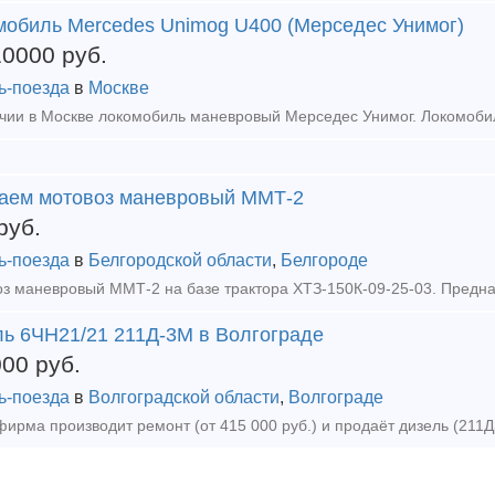
мобиль Mercedes Unimog U400 (Мерседес Унимог)
10000
руб.
ь-поезда
в
Москве
аем мотовоз маневровый ММТ-2
руб.
ь-поезда
в
Белгородской области
,
Белгороде
ль 6ЧН21/21 211Д-3М в Волгограде
000
руб.
ь-поезда
в
Волгоградской области
,
Волгограде