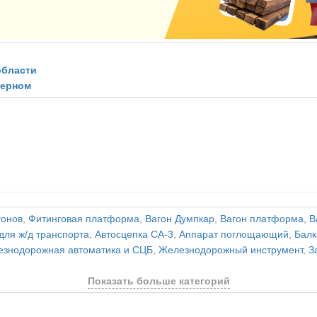
области
зерном
гонов
,
Фитинговая платформа
,
Вагон Думпкар
,
Вагон платформа
,
В
для ж/д транспорта
,
Автосцепка СА-3
,
Аппарат поглощающий
,
Балк
знодорожная автоматика и СЦБ
,
Железнодорожный инструмент
,
З
Показать больше категорий
и