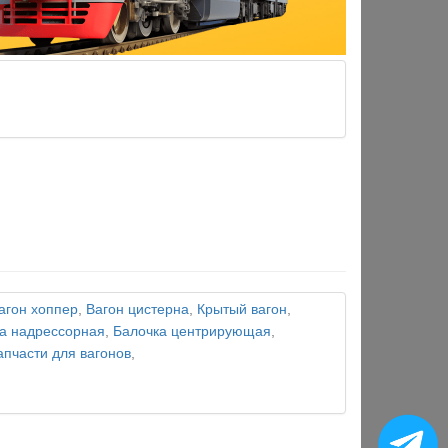
агон хоппер
,
Вагон цистерна
,
Крытый вагон
,
а надрессорная
,
Балочка центрирующая
,
апчасти для вагонов
,