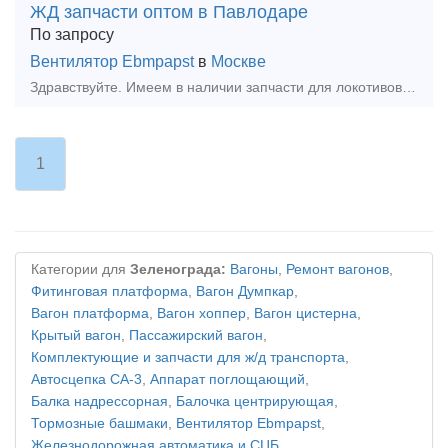
ЖД запчасти оптом в Павлодаре
По запросу
Вентилятор Ebmpapst
в
Москве
Здравствуйте. Имеем в наличии запчасти для локотивов: 1,Вентиль ЭВ-55, ЭВ-58, ЭВ-37, ВВ-32 2.Контактор ПК-360 3.Контакты 045, 056 4.Реле Рп-359, 362, 364, 376, 377, 256, РЗ - 3
1
Категории для
Зеленограда:
Вагоны
,
Ремонт вагонов
,
Фитинговая платформа
,
Вагон Думпкар
,
Вагон платформа
,
Вагон хоппер
,
Вагон цистерна
,
Крытый вагон
,
Пассажирский вагон
,
Комплектующие и запчасти для ж/д транспорта
,
Автосцепка СА-3
,
Аппарат поглощающий
,
Балка надрессорная
,
Балочка центрирующая
,
Тормозные башмаки
,
Вентилятор Ebmpapst
,
Железнодорожная автоматика и СЦБ
,