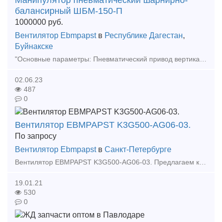
Манипулятор пневматический шарнирно-
балансирный ШБМ-150-П
1000000
руб.
Вентилятор Ebmpapst
в
Республике Дагестан
,
Буйнакске
"Основные параметры: Пневматический привод вертикального перемещения Ручная динамическая регулировка обезвешивания нагрузки Грузоподъемность – 150 кг (с учётом веса грузозахватного механизма) Ради
02.06.23
487
0
Вентилятор EBMPAPST K3G500-AG06-03.
По запросу
Вентилятор Ebmpapst
в
Санкт-Петербурге
Вентилятор EBMPAPST K3G500-AG06-03. Предлагаем к поставке вентилятор энергосберегающий ebm papst K3G500-AG06-03. В наличии. Диапазон номинальных напряжения – 380-480 В. Частот
19.01.21
530
0