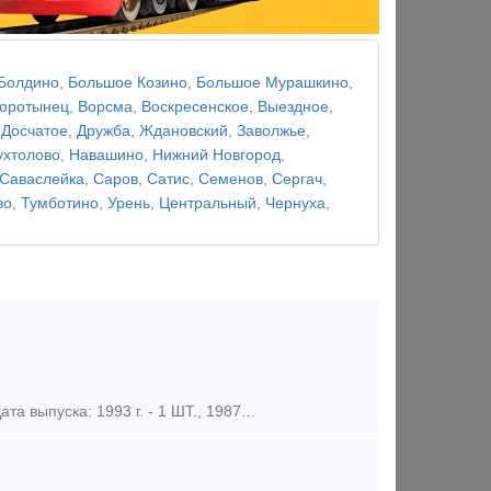
Болдино
,
Большое Козино
,
Большое Мурашкино
,
оротынец
,
Ворсма
,
Воскресенское
,
Выездное
,
,
Досчатое
,
Дружба
,
Ждановский
,
Заволжье
,
хтолово
,
Навашино
,
Нижний Новгород
,
Саваслейка
,
Саров
,
Сатис
,
Семенов
,
Сергач
,
во
,
Тумботино
,
Урень
,
Центральный
,
Чернуха
,
Тепловоз ТУ 7 «А» Тепловоз узкоколейный с гидравлической передачей. Дата выпуска: 1993 г. - 1 ШТ., 1987 Г. 2 ШТ. Тип и мощность дизеля, л.с. 400 л.с., 4 –х тактный Тип передачи: гидравлическая УГП