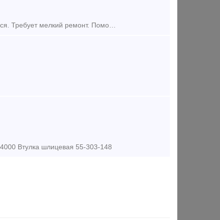
Тепловоз ТГК-2 .дизель 1д6. Кол. пары слабоваты. Комплектный, запускался. Требует мелкий ремонт. Поможем в отправке и в восстановлении тепловоза. Без документов . Продается в рамках банкротства
4000 Втулка шлицевая 55-303-148