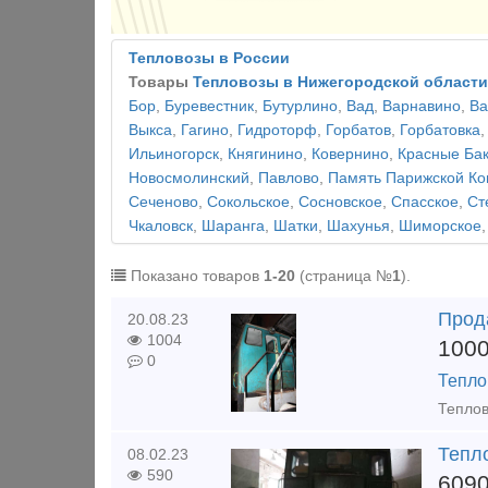
Тепловозы в России
Товары
Тепловозы в Нижегородской области
Бор
,
Буревестник
,
Бутурлино
,
Вад
,
Варнавино
,
Ва
Выкса
,
Гагино
,
Гидроторф
,
Горбатов
,
Горбатовка
Ильиногорск
,
Княгинино
,
Ковернино
,
Красные Ба
Новосмолинский
,
Павлово
,
Память Парижской К
Сеченово
,
Сокольское
,
Сосновское
,
Спасское
,
Ст
Чкаловск
,
Шаранга
,
Шатки
,
Шахунья
,
Шиморское
Показано товаров
1-20
(страница №
1
).
Прод
20.08.23
1004
100
0
Тепло
Тепл
08.02.23
590
609