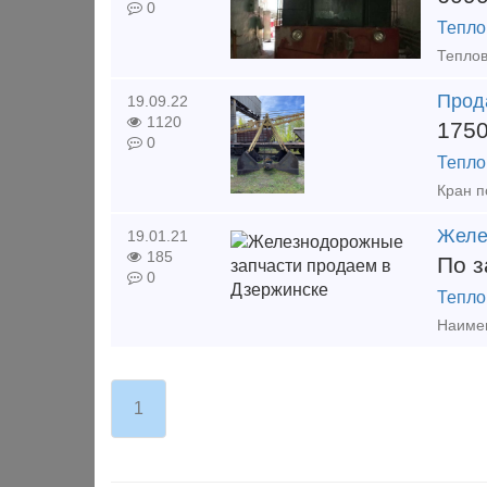
0
Тепло
Прод
19.09.22
1120
175
0
Тепло
Кран п
Желе
19.01.21
185
По з
0
Тепло
Наимен
1