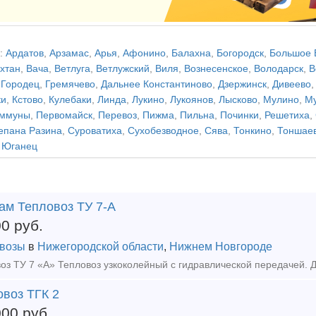
:
Ардатов
,
Арзамас
,
Арья
,
Афонино
,
Балахна
,
Богородск
,
Большое 
хтан
,
Вача
,
Ветлуга
,
Ветлужский
,
Виля
,
Вознесенское
,
Володарск
,
В
,
Городец
,
Гремячево
,
Дальнее Константиново
,
Дзержинск
,
Дивеево
ки
,
Кстово
,
Кулебаки
,
Линда
,
Лукино
,
Лукоянов
,
Лысково
,
Мулино
,
Му
оммуны
,
Первомайск
,
Перевоз
,
Пижма
,
Пильна
,
Починки
,
Решетиха
,
епана Разина
,
Суроватиха
,
Сухобезводное
,
Сява
,
Тонкино
,
Тоншае
,
Юганец
ам Тепловоз ТУ 7-А
00
руб.
возы
в
Нижегородской области
,
Нижнем Новгороде
овоз ТГК 2
000
руб.