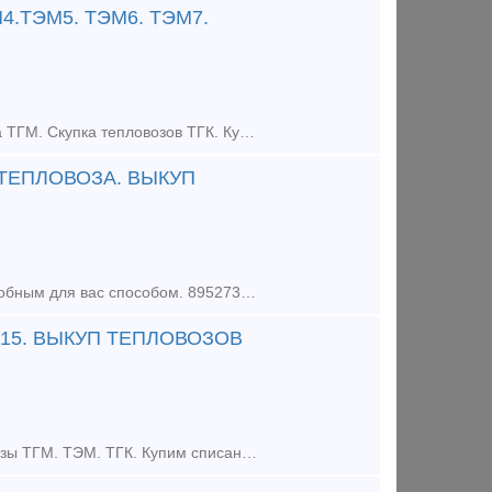
4.ТЭМ5. ТЭМ6. ТЭМ7.
Быстрый Выкуп Тепловозов по РФ. Купим Тепловоз ТЭМ. Выкуп Тепловоза ТГМ. Скупка тепловозов ТГК. Купим тепловозы б/у любых марок, в любом состоянии. Расчёт любым удобным для вас способом. Работаем по в
 ТЕПЛОВОЗА. ВЫКУП
Куплю тепловозы тгм, тэм, тгк в любом состоянии по рф Расчет любым удобным для вас способом. 89527311117 вотсап телеграмм.
М15. ВЫКУП ТЕПЛОВОЗОВ
Быстрый выкуп тепловозов на всей территории России. Покупаем Тепловозы ТГМ. ТЭМ. ТГК. Купим списанные вагоны платформы, хопперы, цистерны, грузовые вагоны. Выкуп колесных пар вагонов. Покупае