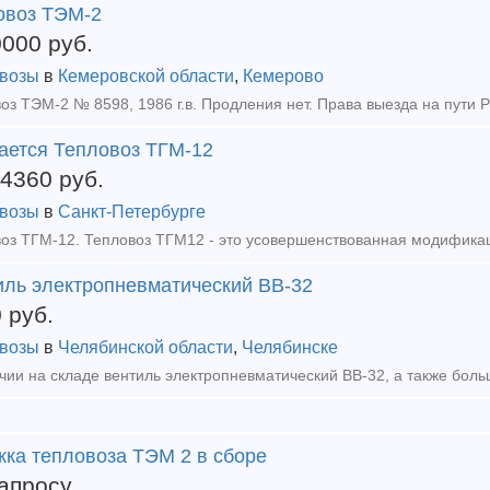
овоз ТЭМ-2
0000
руб.
возы
в
Кемеровской области
,
Кемерово
ается Тепловоз ТГМ-12
84360
руб.
возы
в
Санкт-Петербурге
иль электропневматический ВВ-32
0
руб.
возы
в
Челябинской области
,
Челябинске
жка тепловоза ТЭМ 2 в сборе
апросу