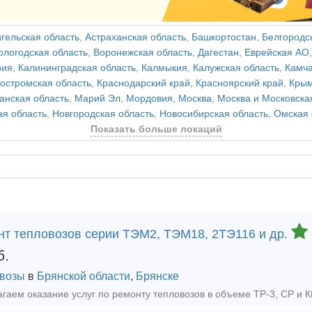
гельская область
,
Астраханская область
,
Башкортостан
,
Белгородс
ологодская область
,
Воронежская область
,
Дагестан
,
Еврейская АО
рия
,
Калининградская область
,
Калмыкия
,
Калужская область
,
Камча
остромская область
,
Краснодарский край
,
Красноярский край
,
Кры
анская область
,
Марий Эл
,
Мордовия
,
Москва
,
Москва и Московска
ая область
,
Новгородская область
,
Новосибирская область
,
Омская 
Показать больше локаций
нт тепловозов серии ТЭМ2, ТЭМ18, 2ТЭ116 и др.
б.
возы
в
Брянской области
,
Брянске