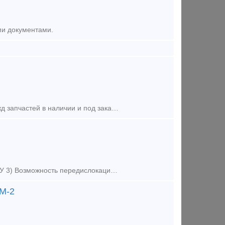
ми документами.
В наличии на складе стеклоочиститель СЛ-440Б. А также большой выбор жд запчастей в наличии и под заказ. Тип предложения: предлагаю продукцию, услугу
1) Продление срока службы до 1937 г. 2) Серия, номер локомотива 2ТЭ10У 3) Возможность передислокации: ДА. 4) Год изготовления 1992 Продаем тепловоз серии 2ТЭ10У 1992 г.в. в исправном техническ
ЭМ-2