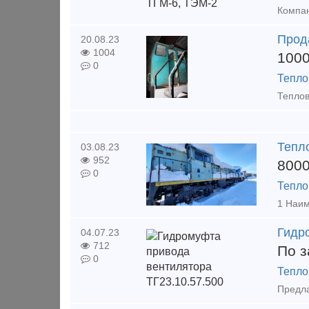
Прод
20.08.23
1004
100
0
Тепло
Тепл
03.08.23
952
800
0
Тепло
Гидр
04.07.23
712
По з
0
Тепло