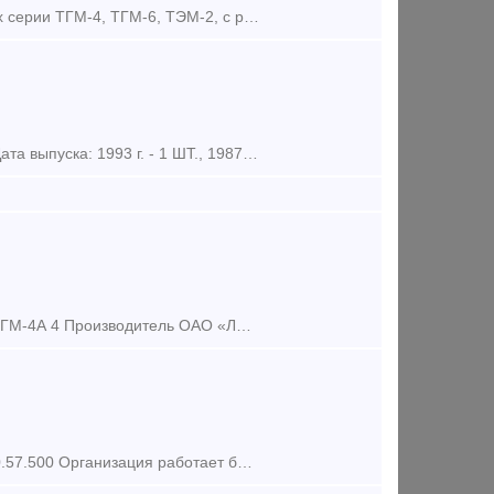
Компания Вектор-ЖД занимается заменой электропроводки на тепловозах серии ТГМ-4, ТГМ-6, ТЭМ-2, с ревизией электрических машин и заменой электрических приборов. А также выполняет любые виды тех
Тепловоз ТУ 7 «А» Тепловоз узкоколейный с гидравлической передачей. Дата выпуска: 1993 г. - 1 ШТ., 1987 Г. 2 ШТ. Тип и мощность дизеля, л.с. 400 л.с., 4 –х тактный Тип передачи: гидравлическая УГП
1 Наименование техники Тепловоз 2 Назначение Маневровый 3 Модель ТГМ-4А 4 Производитель ОАО «Людиновский тепловозостроительный завод» 5 Год изготовления 1984 6 Год ввода в эксплуатацию 1985 7 Ти
Предлагаем Вам приобрести: - Гидромуфта привода вентилятора ТГ23.10.57.500 Организация работает без НДС (на УСН). Отправка в любой город России транспортной компанией. Ждем ваших з