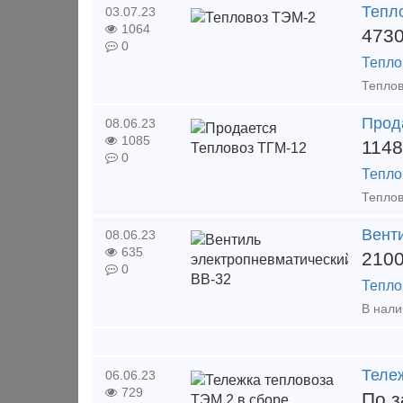
Тепл
03.07.23
1064
473
0
Тепло
Прод
08.06.23
1085
114
0
Тепло
Вент
08.06.23
635
210
0
Тепло
Теле
06.06.23
729
По з