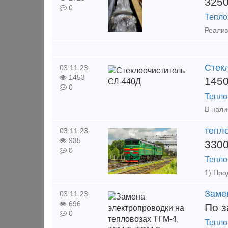
325
0
Тепло
Реализ
Стек
03.11.23
1453
145
0
Тепло
тепл
03.11.23
935
330
0
Тепло
Заме
03.11.23
696
По з
0
Тепло