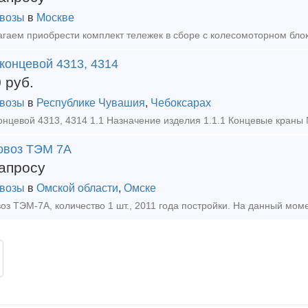
возы
в
Москве
концевой 4313, 4314
0
руб.
возы
в
Республике Чувашия
,
Чебоксарах
овоз ТЭМ 7А
апросу
возы
в
Омской области
,
Омске