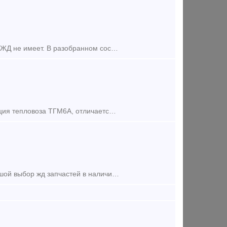
Тепловоз ТЭМ-2 № 8598, 1986 г.в. Продления нет. Права выезда на пути РЖД не имеет. В разобранном состоянии находится на территории Уфимского тепловозоремонтного завода. Продается с аукциона по
Тепловоз ТГМ-12. Тепловоз ТГМ12 - это усовершенствованная модификация тепловоза ТГМ6А, отличается от него улучшенной компоновкой агрегатов, применением без режимной двухтрансформаторной ги
В наличии на складе вентиль электропневматический ВВ-32, а также большой выбор жд запчастей в наличии и под заказ. Тип предложения: предлагаю продукцию, услугу