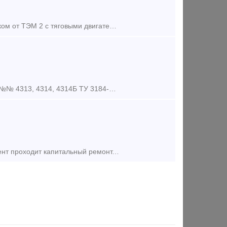
Предлагаем приобрести комплект тележек в сборе с колесомоторном блоком от ТЭМ 2 с тяговыми двигателями. Тележки после ремонта. Бандаж 75 мм, гребень 28 мм. Тяговые ЭД-107. Место
Кран концевой 4313, 4314 1.1 Назначение изделия 1.1.1 Концевые краны №№ 4313, 4314, 4314Б ТУ 3184-014-10785350-2007 предназначены для установки на концах воздухопровода тормоз
Тепловоз ТЭМ-7А, количество 1 шт., 2011 года постройки. На данный момент проходит капитальный ремонт, заканчивается в октябре. Полный пакет документов. Стоимость и подробная техническая информ