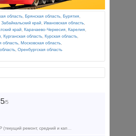
кая область
,
Брянская область
,
Бурятия
,
,
Забайкальский край
,
Ивановская область
,
тский край
,
Карачаево-Черкесия
,
Карелия
,
м
,
Курганская область
,
Курская область
,
я область
,
Московская область
,
область
,
Оренбургская область
5
/5
Предлагаем оказание услуг по ремонту тепловозов в объеме ТР-3, СР и КР (текущий ремонт, средний и капитальный ремонт). Осуществляем ремонт тепловозов серии: - ТЭМ2 (ТЭМ2У, ТЭМ2УМ); - ТЭМ18 (ТЭМ18Д,