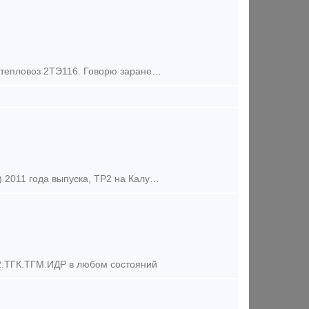
Ув. Господа!!! Продаются 2 тепловоза 2ТЭ10 модификации М и У. А также тепловоз 2ТЭ116. Говорю заранее - справок не даем!! Фото не высылаем!! Если у Вас есть необходимость в приобретении данной техни
Выправочно-подбивочно-рихтовочная машина. ВПРС-02 №159 (19550003) 2011 года выпуска, ТР2 на Калужском заводе январь 2021 года, общая наработка 15586 машино-часов КИС- Матэск Цена 60 000 000,00
ГК.ТГМ.ИДР в любом состояний