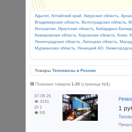
Адыгея
,
Алтайский край
,
Амурская область
,
Архан
Владимирская область
,
Волгоградская область
,
В
Ингушетия
,
Иркутская область
,
Кабардино-Балка
Кемеровская область
,
Кировская область
,
Коми
,
К
Ленинградская область
,
Липецкая область
,
Магад
Мурманская область
,
Ненецкий АО
,
Нижегородск
Товары
Тепловозы в России
Показано товаров
1-20
(страница №
1
).
07.08.26
Ремо
3191
1
ру
1
5/5
Тепло