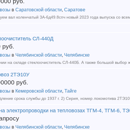
0000
руб.
возы
в
Саратовской области
,
Саратове
уем вал коленчатый 3А-6д49.8спч новый 2023 года выпуска со все
лоочиститель СЛ-440Д
0
руб.
возы
в
Челябинской области
,
Челябинске
овоз 2ТЭ10У
00000
руб.
возы
в
Кемеровской области
,
Тайге
на электропроводки на тепловозах ТГМ-4, ТГМ-6, Т
апросу
возы
в
Челябинской области
,
Челябинске