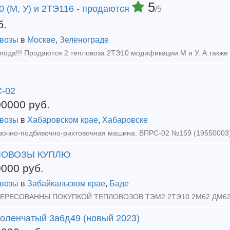
5
 (М, У) и 2ТЭ116 - продаются
/5
б.
возы
в
Москве
,
Зеленограде
-02
00000
руб.
возы
в
Хабаровском крае
,
Хабаровске
ЛОВОЗЫ КУПЛЮ
0000
руб.
возы
в
Забайкальском крае
,
Баде
ЕРЕСОВАННЫ ПОКУПКОЙ ТЕПЛОВОЗОВ ТЭМ2.2ТЭ10.2М62.ДМ62.Т
коленчатый 3а6д49 (новый 2023)