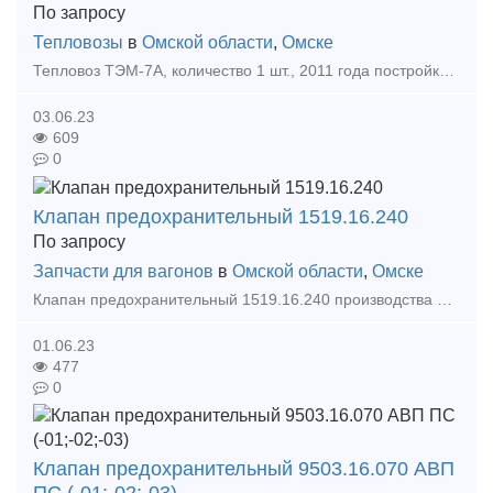
По запросу
Тепловозы
в
Омской области
,
Омске
Тепловоз ТЭМ-7А, количество 1 шт., 2011 года постройки. На данный момент проходит капитальный ремонт, заканчивается в октябре. Полный пакет документов. Стоимость и подробная техническая информ
03.06.23
609
0
Клапан предохранительный 1519.16.240
По запросу
Запчасти для вагонов
в
Омской области
,
Омске
Клапан предохранительный 1519.16.240 производства ОАО "Азовмаш". Предназначен для установки на вагонах-цистернах, транспортирующих сжиженные углеводороды и аммиак, с целью предотвращ
01.06.23
477
0
Клапан предохранительный 9503.16.070 АВП