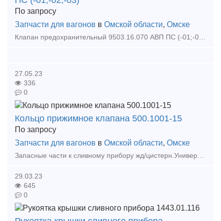
ПС (-01;-02;-03)
По запросу
Запчасти для вагонов
в
Омской области
,
Омске
Клапан предохранительный 9503.16.070 АВП ПС (-01;-02;-03) производства ОАО "Азовмаш". Предназначен для установки на вагонах-цистернах, транспортирующих аммиак и сжиженные углеводород
27.05.23
336
0
Кольцо прижимное клапана 500.1001-15
По запросу
Запчасти для вагонов
в
Омской области
,
Омске
Запасные части к сливному прибору жд/цистерн.Универсальный сливной прибор цистерн общего назначения служит для слива груза из котла, а при необходимости — налива снизу при помощи насоса . Сли
29.03.23
645
0
Рукоятка крышки сливного прибора