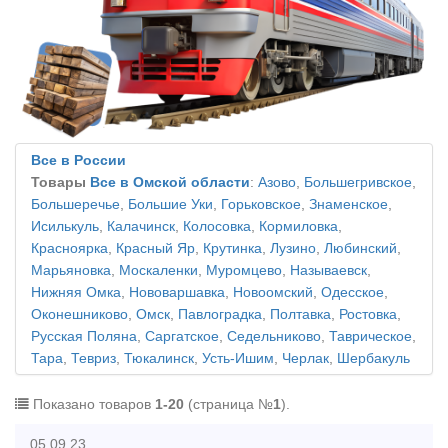
Все в России
Товары
Все в Омской области
:
Азово
,
Большегривское
,
Большеречье
,
Большие Уки
,
Горьковское
,
Знаменское
,
Исилькуль
,
Калачинск
,
Колосовка
,
Кормиловка
,
Красноярка
,
Красный Яр
,
Крутинка
,
Лузино
,
Любинский
,
Марьяновка
,
Москаленки
,
Муромцево
,
Называевск
,
Нижняя Омка
,
Нововаршавка
,
Новоомский
,
Одесское
,
Оконешниково
,
Омск
,
Павлоградка
,
Полтавка
,
Ростовка
,
Русская Поляна
,
Саргатское
,
Седельниково
,
Таврическое
,
Тара
,
Тевриз
,
Тюкалинск
,
Усть-Ишим
,
Черлак
,
Шербакуль
Показано товаров
1-20
(страница №
1
).
05.09.23