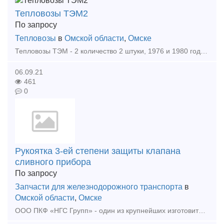
Тепловозы ТЭМ2
По запросу
Тепловозы
в
Омской области
,
Омске
Тепловозы ТЭМ - 2 количество 2 штуки, 1976 и 1980 года выпуска, производство АО "Брянский машиностроительный завод", в не рабочем состоянии, находятся на консервации. Фото имеется. П
06.09.21
461
0
Рукоятка 3-ей степени защиты клапана
сливного прибора
По запросу
Запчасти для железнодорожного транспорта
в
Омской области
,
Омске
ООО ПКФ «НГС Групп» - один из крупнейших изготовителей и поставщиков запасных частей для железнодорожных цистерн. Предлагаем продукцию собственного производства: - Крышка со скобой в с