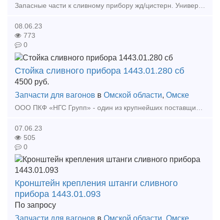
Запасные части к сливному прибору жд/цистерн. Универсальный сливной прибор цистерн общего назначения служит для слива груза из котла, а при необходимости — налива снизу при помощи насоса. Слив
08.06.23
773
0
Стойка сливного прибора 1443.01.280 сб
4500
руб.
Запчасти для вагонов
в
Омской области
,
Омске
ООО ПКФ «НГС Групп» - один из крупнейших поставщиков запасных частей для железнодорожных цистерн. Предлагаем продукцию собственного производства: - Крышка со скобой в сборе 1443.01.300
07.06.23
505
0
Кронштейн крепления штанги сливного
прибора 1443.01.093
По запросу
Запчасти для вагонов
в
Омской области
,
Омске