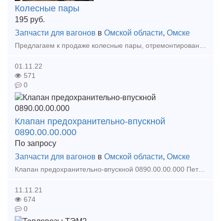
Колесные пары
195
руб.
Запчасти для вагонов
в
Омской области
,
Омске
Предлагаем к продаже колесные пары, отремонтированные. Находятся в г. Омск. № Завод Год толщина К/п 901834 29 1988 40 К/п 454126 29 1993 40 К/п 29965 5 1980 40 К/п 5 189736 1994 58 К/
01.11.22
571
0
Клапан предохранительно-впускной
0890.00.00.000
По запросу
Запчасти для вагонов
в
Омской области
,
Омске
Клапан предохранительно-впускной 0890.00.00.000 Петуховского литейно-механического завода. Предназначен для установки на вагонах-цистернах, с целью предотвращения повышения давления рабочей ср
11.11.21
674
0