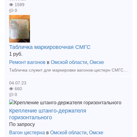
1589
0
Табличка маркировочная СМГС
1
руб.
Ремонт вагонов
в
Омской области
,
Омске
Табличка служит для маркировки вагонов-цистерн СМГС. Данный вид запчасти относится к железнодорожному транспорту, в частности к запчастям грузовых вагонов.
04.07.23
660
0
Крепление штанго-держателя
горизонтального
По запросу
Вагон цистерна
в
Омской области
,
Омске