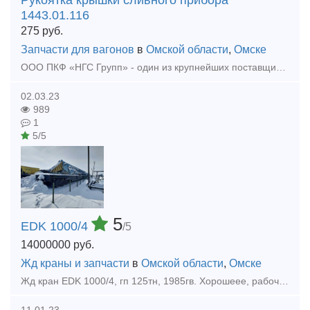
1443.01.116
275
руб.
Запчасти для вагонов
в
Омской области
,
Омске
ООО ПКФ «НГС Групп» - один из крупнейших поставщиков запасных частей для железнодорожных цистерн. Предлагаем продукцию собственного производства: - Крышка со скобой в сборе 1443.01.300
02.03.23
989
1
5/5
5
EDK 1000/4
/5
14000000
руб.
Жд краны и запчасти
в
Омской области
,
Омске
Жд кран EDK 1000/4, гп 125тн, 1985гв. Хорошеее, рабочее состояние. В Казахстане.
11.01.23