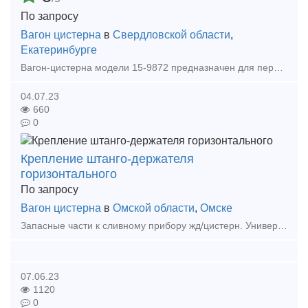
По запросу
Вагон цистерна
в
Свердловской области
,
Екатеринбурге
Вагон-цистерна модели 15-9872 предназначен для перевозки сжиженных углеводородных газов (СУГ) по всей сети железных дорог Российской Федерации, стран СНГ и Балтии колеи 1520 мм. Те
04.07.23
660
0
Крепление штанго-держателя
горизонтального
По запросу
Вагон цистерна
в
Омской области
,
Омске
Запасные части к сливному прибору жд/цистерн. Универсальный сливной прибор цистерн общего назначения служит для слива груза из котла, а при необходимости — налива снизу при помощи насоса. Слив
07.06.23
1120
0