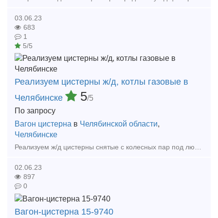
03.06.23
683
1
5/5
Реализуем цистерны ж/д, котлы газовые в
5
Челябинске
/5
По запросу
Вагон цистерна
в
Челябинской области
,
Челябинске
Реализуем ж/д цистерны снятые с колесных пар под любые нужды,62м3,73м3,105м3,а также газовые котлы ж/д 54м3,полный комплект с тремя клапанами,доставка по всей России,налиичный безналичный расч
02.06.23
897
0
Вагон-цистерна 15-9740