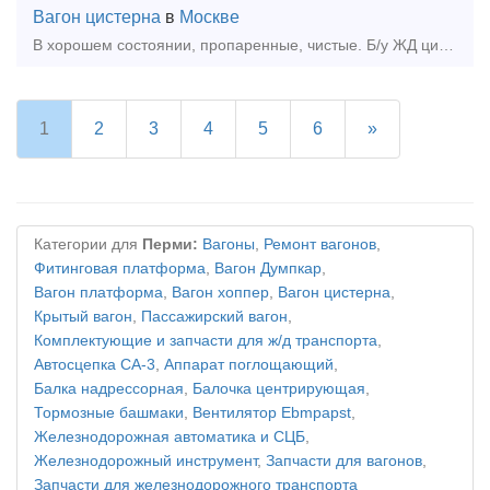
Вагон цистерна
в
Москве
В хорошем состоянии, пропаренные, чистые. Б/у ЖД цистерны. Емкости предназначены для хранения нефтепродуктов, химии, масел, продуктов ГСМ, воды и т.д. Объемы 85 м3 в наличии в СПБ 3 шт Тел+
1
2
3
4
5
6
»
Категории для
Перми:
Вагоны
,
Ремонт вагонов
,
Фитинговая платформа
,
Вагон Думпкар
,
Вагон платформа
,
Вагон хоппер
,
Вагон цистерна
,
Крытый вагон
,
Пассажирский вагон
,
Комплектующие и запчасти для ж/д транспорта
,
Автосцепка СА-3
,
Аппарат поглощающий
,
Балка надрессорная
,
Балочка центрирующая
,
Тормозные башмаки
,
Вентилятор Ebmpapst
,
Железнодорожная автоматика и СЦБ
,
Железнодорожный инструмент
,
Запчасти для вагонов
,
Запчасти для железнодорожного транспорта