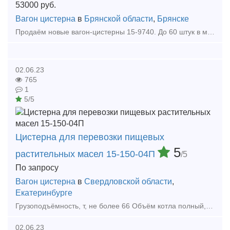
53000
руб.
Вагон цистерна
в
Брянской области
,
Брянске
Продаём новые вагон-цистерны 15-9740. До 60 штук в месяц. Тип предложения: предлагаю продукцию, услугу
02.06.23
765
1
5/5
Цистерна для перевозки пищевых
5
растительных масел 15-150-04П
/5
По запросу
Вагон цистерна
в
Свердловской области
,
Екатеринбурге
Грузоподъёмность, т, не более 66 Объём котла полный, м3 85,6 Объём котла полезный, м3 83,95 Калибр котла 90 Длина, мм - по осям сцепления автосцепок 12020 - по концевым балка
02.06.23