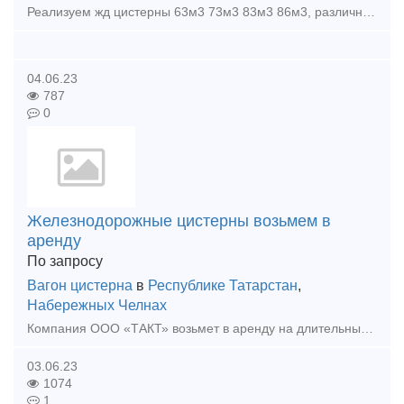
Реализуем жд цистерны 63м3 73м3 83м3 86м3, различных типов, Марка стали 09г2с , толщина металла 10-15 мм. Организуем доставку, наличный и безналичный расчет. Тип предложения: предл
04.06.23
787
0
Железнодорожные цистерны возьмем в
аренду
По запросу
Вагон цистерна
в
Республике Татарстан
,
Набережных Челнах
Компания ООО «ТАКТ» возьмет в аренду на длительный срок универсальные цистерны для перевозки светлых и темных нефтепродуктов. Требуемые параметры вагона: тип - средне-кубовые и больше-кубовые
03.06.23
1074
1