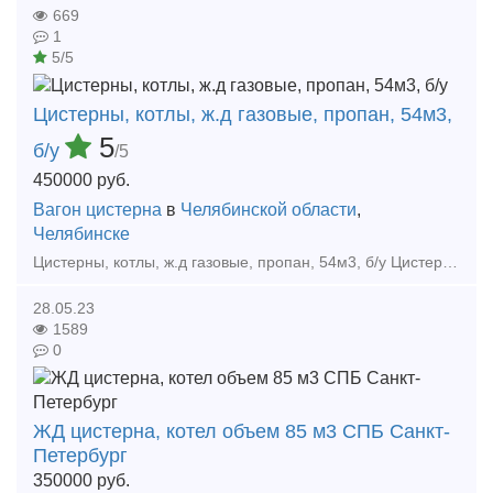
669
1
5/5
Цистерны, котлы, ж.д газовые, пропан, 54м3,
5
б/у
/5
450000
руб.
Вагон цистерна
в
Челябинской области
,
Челябинске
Цистерны, котлы, ж.д газовые, пропан, 54м3, б/у Цистерны ж.д газовые (пропан-бутан) 54 куб.м., модели 903-Р. Длина 10.7м, диаметр -2.65м, вес -17 тонн. По цене 450.000 руб.
28.05.23
1589
0
ЖД цистерна, котел объем 85 м3 СПБ Санкт-
Петербург
350000
руб.