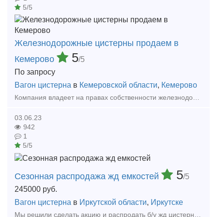
5/5
Железнодорожные цистерны продаем в
5
Кемерово
/5
По запросу
Вагон цистерна
в
Кемеровской области
,
Кемерово
Компания владеет на правах собственности железнодорожными цистернами в количестве 40 (сорока) единиц со следующими техническими Характеристиками: тип вагона − цистерна для пе
03.06.23
942
1
5/5
5
Сезонная распродажа жд емкостей
/5
245000
руб.
Вагон цистерна
в
Иркутской области
,
Иркутске
Мы решили сделать акцию и распродать б/у жд цистерны по старым низким ценам!! Успевайте, кол-во ограниченно!!!! Предлагаются к продаже б/у ЖД емкости объемом 63-73 м3 Емкости в хорошем с