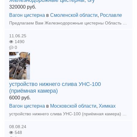
Железнодорожные цистерны, б/у
320000
руб.
Вагон цистерна
в
Смоленской области
,
Рославле
Предлагаем Вам Железнодорожные цистерны Область применения в различных сферах: - хранение жидких удобрений - хранение различных нефтепродуктов - хранение воды - использование как пожарные рез
11.06.25
1490
0
устройство нижнего слива УНС-100
(приёмная камера)
6000
руб.
Вагон цистерна
в
Московской области
,
Химках
устройство нижнего слива УНС-100 (приёмная камера) для слива цистерн. Цена 6 тыс/шт
08.08.24
548