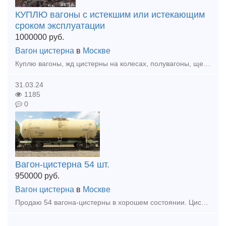
КУПЛЮ вагоны с истекшим или истекающим
сроком эксплуатации
1000000
руб.
Вагон цистерна
в
Москве
Куплю вагоны, жд цистерны на колесах, полувагоны, щеповозы, думпкары, платформы с истекшим сроком эксплуатации по хорошей цене. По всей территории России. Анна тел. 8 933 329 45 40 Красноярск Сер
31.03.24
1185
0
Вагон-цистерна 54 шт.
950000
руб.
Вагон цистерна
в
Москве
Продаю 54 вагона-цистерны в хорошем состоянии. Цистерны б/у, из-под светлых нефтепродуктов, год выпуска 2019 года. Вся информация по телефону. +79301599257 телеграм, воцап.