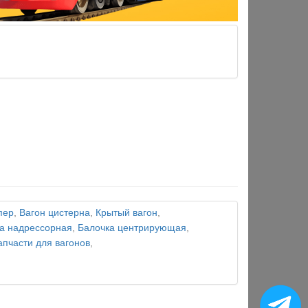
пер
,
Вагон цистерна
,
Крытый вагон
,
а надрессорная
,
Балочка центрирующая
,
апчасти для вагонов
,