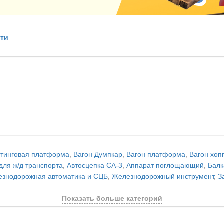
сти
тинговая платформа
,
Вагон Думпкар
,
Вагон платформа
,
Вагон хоп
для ж/д транспорта
,
Автосцепка СА-3
,
Аппарат поглощающий
,
Балк
знодорожная автоматика и СЦБ
,
Железнодорожный инструмент
,
З
Показать больше категорий
и