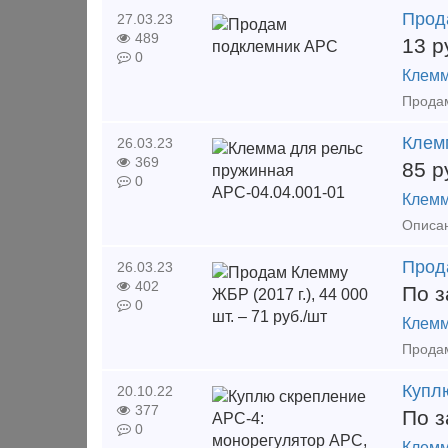
Прод
27.03.23
489
13
р
0
Клемм
Клем
26.03.23
369
85
р
0
Клемм
Прода
26.03.23
402
По з
0
Клемм
Купл
20.10.22
377
По з
0
Клемм