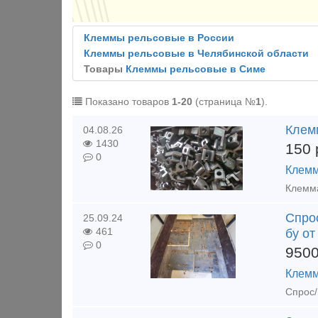
Клеммы рельсовые в России
Клеммы рельсовые в Челябинской области
Товары
Клеммы рельсовые в Симе
Показано товаров
1-20
(страница №
1
).
Клем
04.08.26
1430
150
0
Клемм
Спрос
25.09.24
461
бу от
0
950
Клемм