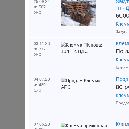
Закуп
25.09.24
587
тн - 
0
600
Клемм
Клем
03.11.23
377
По з
0
Клемм
Клемма
Прод
04.07.23
430
80
р
0
Клемм
Клем
07.06.23