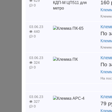
629
160
0
Клемм
Клем
03.06.23
440
По з
0
Клемм
Клем
03.06.23
324
По з
0
Клемм
Клем
03.06.23
327
79
р
0
Клемм