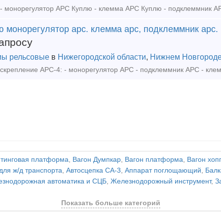
ю монорегулятор арс. клемма арс, подклеммник арс.
апросу
ы рельсовые
в
Нижегородской области
,
Нижнем Новгород
тинговая платформа
,
Вагон Думпкар
,
Вагон платформа
,
Вагон хоп
для ж/д транспорта
,
Автосцепка СА-3
,
Аппарат поглощающий
,
Балк
знодорожная автоматика и СЦБ
,
Железнодорожный инструмент
,
З
Показать больше категорий