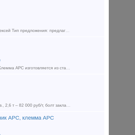
Продам подклемник АРС – 13,50 р/шт с НДС, 9031634363, 9157770919 Алексей Тип предложения: предлагаю продукцию, услугу
е
Описание В комплект скрепления на одну шпалу входит 4 клеммы АРС4. Клемма АРС изготовляется из стального прута d-16 / d-17 мм, марок 60С2А, 60С2ХА, 60С2ФХА. Область при
Продам Клемму ЖБР (2017 г.), 44 000 шт. – 71 руб./шт., подкладку КБ65 нов., 2,6 т – 82 000 руб/т, болт закладной М22х175 с гайкой, 1т – 65 000 руб./т, болт клеммный М22х75 в сборе, 4 т, - 82 0
ник АРС, клемма АРС
е