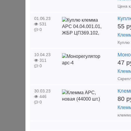
Купл
01.06.23
531
55
р
0
Клемм
Моно
10.04.23
311
47
р
0
Клемм
Клемм
30.03.23
446
80
р
0
Клемм