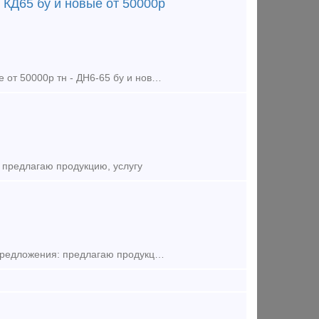
- КД65 бу и новые от 50000р
Закупаем подкладки ж/д: - КБ65 бу и новые от 40000 р тн - КД65 бу и новые от 50000р тн - ДН6-65 бу и новые от 35000р тн - Болт стыковой бу и новый от 40000р тн - Болт клеммный, закладной бу и
 предлагаю продукцию, услугу
Продам клемму АРС. В наличии 200000 шт. цена 80 рублей за штуку Тип предложения: предлагаю продукцию, услугу