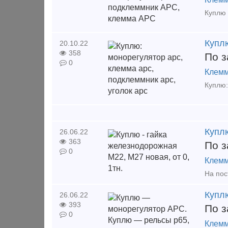
Куплю
20.10.22
358
По з
0
Клемм
Куплю
26.06.22
363
По з
0
Клемм
Купл
26.06.22
393
По з
0
Клемм