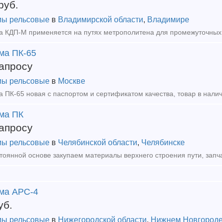
руб.
ы рельсовые
в
Владимирской области
,
Владимире
ма ПК-65
апросу
ы рельсовые
в
Москве
ма ПК
апросу
ы рельсовые
в
Челябинской области
,
Челябинске
ма АРС-4
уб.
ы рельсовые
в
Нижегородской области
,
Нижнем Новгород