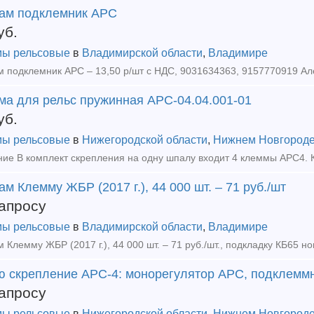
ам подклемник АРС
уб.
ы рельсовые
в
Владимирской области
,
Владимире
ма для рельс пружинная АРС-04.04.001-01
уб.
ы рельсовые
в
Нижегородской области
,
Нижнем Новгород
м Клемму ЖБР (2017 г.), 44 000 шт. – 71 руб./шт
апросу
ы рельсовые
в
Владимирской области
,
Владимире
ю скрепление АРС-4: монорегулятор АРС, подклемм
апросу
ы рельсовые
в
Нижегородской области
,
Нижнем Новгород