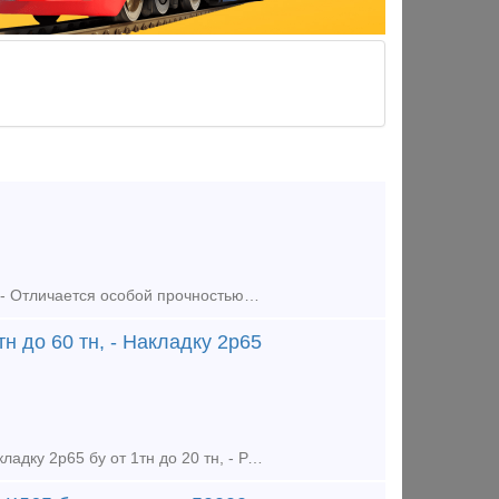
Клемма промежуточная ПК ГОСТ 22343-90, быстрая отгрузка. Клемма ПК - Отличается особой прочностью, обеспечивают высокую эффективность зажима рельс, выдерживает большие нагрузки и отличается стойкост
н до 60 тн, - Накладку 2р65
Спрос/покупка материалов ВСП: - Подкладку КБ65 бу от 1тн до 60 тн, - Накладку 2р65 бу от 1тн до 20 тн, - Рельсы Р65 без износа и 1гр или от 10 до 40 тн Любые материалы всп и вагонные зап