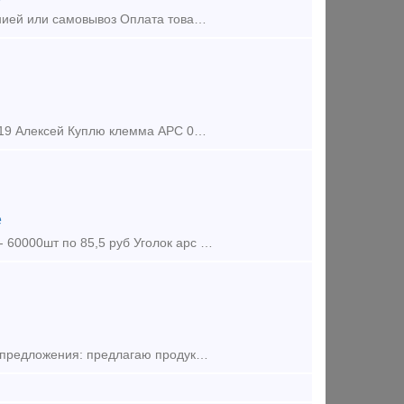
Цена клеммы АРС-4 указана с ндс Отгрузка клеммы: транспортной компанией или самовывоз Оплата товара арс: безналичный расчет, наличные Наша компания ООО ЛитСтройКом; осуществляет по территории
Куплю клемма АРС 04.04.001.01, ЖБР ЦП369.102, 9031634363, 9157770919 Алексей Куплю клемма АРС 04.04.001.01, ЖБР ЦП369.102, 9031634363, 9157770919 Алексей Куплю клемма АРС 04.04.001.01,
е
Скрепление АРС - 15000компл по 680 рубкомплект на шпалу Клемма арс - 60000шт по 85,5 руб Уголок арс -110000шт по 9,5 руб Подклеммник арс- 80000шт по 14 руб Прокладка ЦП204 арс - 50
клемма АРС, новая (44000 шт.) – 80 р/шт с НДС, 9031634363 Алексей Тип предложения: предлагаю продукцию, услугу