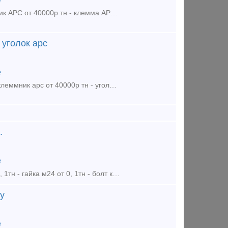
Куплю скрепление АРС-4: - монорегулятор АРС от 50000р тн - подклеммник АРС от 40000р тн - клемма АРС от 40000р тн - уголок АРС от 4р шт - прокладка ЦП-204 АРС от 20р шт
 уголок арс
е
Куплю: - монорегулятор арс от 50000р тн - клемма арс от 45000р тн - подклеммник арс от 40000р тн - уголок арс от 4р шт - прокладка ЦП204 арс от 20р шт - шпала арс цена до
.
е
На постоянно основе покупаем мвсп: - гайка м22 от 0, 1тн - гайка м27 от 0, 1тн - гайка м24 от 0, 1тн - болт клеммный 22х75, болт закладной 22х175, от 0, 1тн - болт стыковой
у
е