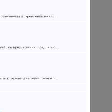
Клемма КДП-М применяется на путях метрополитена для промежуточных скреплений и скреплений на стрелочных переводах. Изготавливается по ЦП 511 ТУ. Клемма КДП-М Масса, кг: 0,653
Клемма ПК-65 новая с паспортом и сертификатом качества, товар в наличии! Тип предложения: предлагаю продукцию, услугу
На постоянной основе закупаем материалы верхнего строения пути, запчасти к грузовым вагонам, тепловозам и электровозам Болт закладной М22х175 Болт клеммный с гайкой и шайбой М22Х75 Бо
е