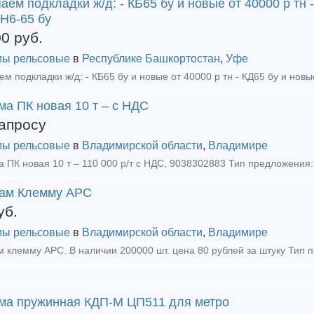
аем подкладки ж/д: - КБ65 бу и новые от 40000 р тн 
ДН6-65 бу
00
руб.
ы рельсовые
в
Республике Башкортостан
,
Уфе
ма ПК новая 10 т – с НДС
апросу
ы рельсовые
в
Владимирской области
,
Владимире
 ПК новая 10 т – 110 000 р/т с НДС, 9038302883 Тип предложения:
ам Клемму АРС
уб.
ы рельсовые
в
Владимирской области
,
Владимире
ма пружинная КДП-М ЦП511 для метро