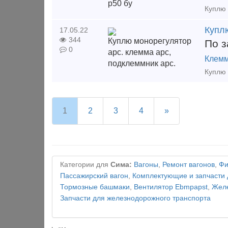
Купл
17.05.22
344
По з
0
Клемм
1
2
3
4
»
Категории для
Сима:
Вагоны
,
Ремонт вагонов
,
Фи
Пассажирский вагон
,
Комплектующие и запчасти 
Тормозные башмаки
,
Вентилятор Ebmpapst
,
Желе
Запчасти для железнодорожного транспорта