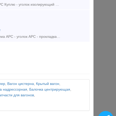
Куплю - монорегулятор АРС Куплю - клемма АРС Куплю - подклеммник АРС Куплю - уголок изолирующий АРС Куплю - прокладка ЦП204 АРС Куплю - шпала АРС-4 Куплю - рельсы р65, р50, б
е
Куплю скрепление АРС-4: - монорегулятор АРС - подклеммник АРС - клемма АРС - уголок АРС - прокладка ЦП-204 АРС - рельсы р65, р50 без износа до 40тн Регион любой!
пер
,
Вагон цистерна
,
Крытый вагон
,
а надрессорная
,
Балочка центрирующая
,
апчасти для вагонов
,