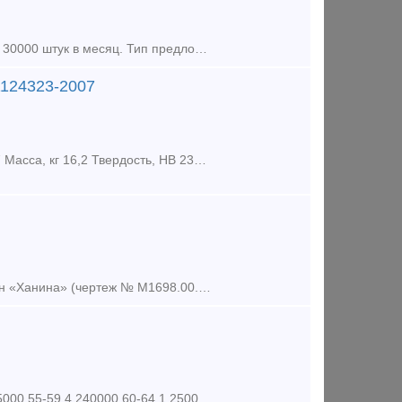
Клин Ханина в наличии для ремонта и сборки вагонов. Свое производство 30000 штук в месяц. Тип предложения: предлагаю продукцию, услугу
1124323-2007
1. Клин фрикционный (Ханина) М1698.00.003 ТУ 3183-234-01124323-2007 Масса, кг 16,2 Твердость, HB 230-275 Размер, мм 237*190*178 Материал СЧ 35 Условный но
клин фрикционный Ханина СЧ35 М1698.00.003 лин фрикционный или клин «Ханина» (чертеж № М1698.00.002 СЧ-25 и М1698.00.003 СЧ-35,) относится кизносостойким элементам по проекту модернизации гр
30-34 9 140000 35-39 2 165000 40-44 4 185000 45-49 5 205000 50-54 2 225000 55-59 4 240000 60-64 1 250000 Рукав Р17 150 900000 Планка Т(10 мм) 150 380000 Планка тонка