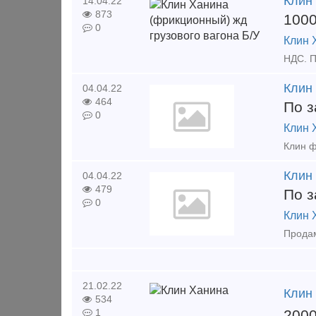
Клин 
14.04.22
873
100
0
Клин 
Клин
04.04.22
464
По з
0
Клин 
Клин
04.04.22
479
По з
0
Клин 
Продам
21.02.22
Клин
534
200
1