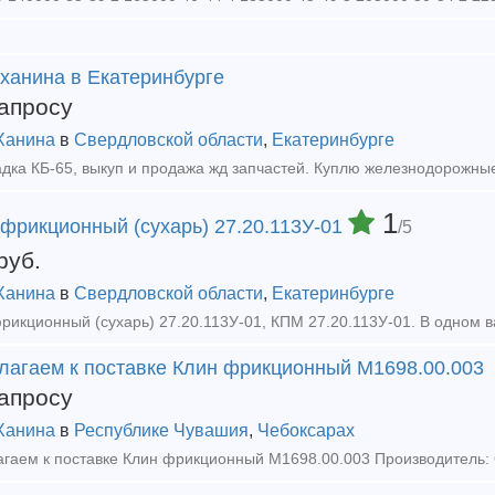
 ханина в Екатеринбурге
апросу
Ханина
в
Свердловской области
,
Екатеринбурге
1
 фрикционный (сухарь) 27.20.113У-01
/5
руб.
Ханина
в
Свердловской области
,
Екатеринбурге
лагаем к поставке Клин фрикционный М1698.00.003
апросу
Ханина
в
Республике Чувашия
,
Чебоксарах
гаем к поставке Клин фрикционный М1698.00.003 Производитель: