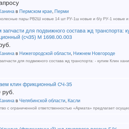
апросу
Ханина
в
Пермском крае
,
Перми
 запчасти для подвижного состава жд транспорта: к
ционный (сч35) М 1698.00.003
руб.
Ханина
в
Нижегородской области
,
Нижнем Новгороде
аем клин фрикционный СЧ-35
0
руб.
Ханина
в
Челябинской области
,
Касли