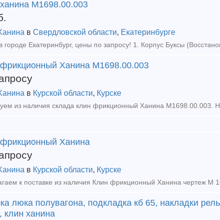
 ханина М1698.00.003
б.
Ханина
в
Свердловской области
,
Екатеринбурге
 фрикционный Ханина М1698.00.003
апросу
Ханина
в
Курской области
,
Курске
 фрикционный Ханина
апросу
Ханина
в
Курской области
,
Курске
а люка полувагона, подкладка кб 65, накладки рел
, клин ханина