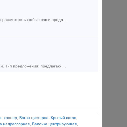
Хотите срочно продать или купить запчасти для жд транспорта ?Мы готовы рассмотреть любые ваши предложения. Срочный выкуп вагонных колодок тип С на выгодных условиях! Скупка Колодок вагонны
В наличии 1 300 шт. на складе в г. Екатеринбург. Клин новый, с документами. Тип предложения: предлагаю продукцию, услугу
он хоппер
,
Вагон цистерна
,
Крытый вагон
,
а надрессорная
,
Балочка центрирующая
,