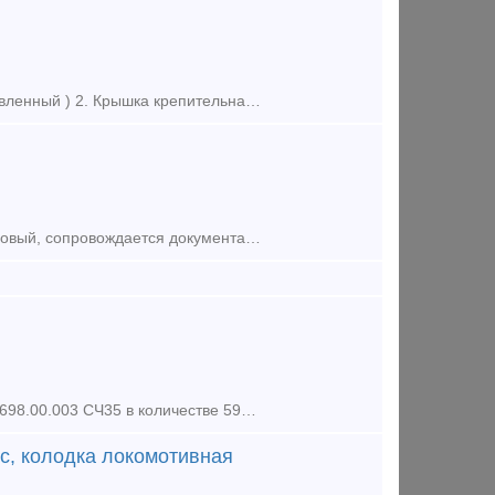
Склад в городе Екатеринбург, цены по запросу! 1. Корпус Буксы (Восстановленный ) 2. Крышка крепительная 3. Лабиринтное кольцо 4. Штуцер 4370 6. Штуцер 190.02А 7. Ручка ра
Реализуем из наличия склада клин фрикционный Ханина М1698.00.003. Новый, сопровождается документами качества от производителя. В наличии также широкий ассортимент запчастей грузовых вагонов, к
Предлагаем к поставке из наличия Клин фрикционный Ханина чертеж М 1698.00.003 СЧ35 в количестве 590штук. Продукция 2019-2020 года выпуска, сопровождается паспортом завода-изготовителя. Отгрузк
ьс, колодка локомотивная