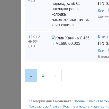
0
По з
Клин 
Клин
19.01.21
664
По з
0
Клин 
1
2
»
Категории для
Смоленска:
Вагоны
,
Ремонт вагон
Пассажирский вагон
,
Комплектующие и запчасти 