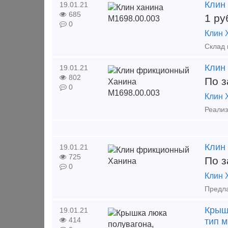
Клин
19.01.21
685
1
ру
0
Клин 
Клин
19.01.21
802
По з
0
Клин 
Клин
19.01.21
725
По з
0
Клин 
Крышк
19.01.21
414
тип м