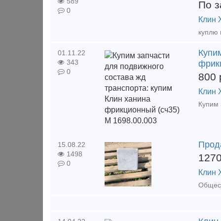
589
По з
0
Клин 
Купим
01.11.22
343
фрик
0
800
Клин 
Прод
15.08.22
1498
127
0
Клин 