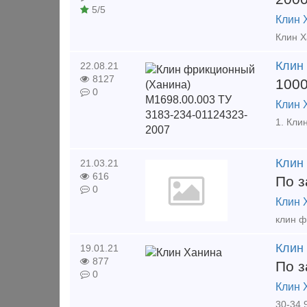
5/5
Клин 
Клин
22.08.21
8127
100
0
Клин 
Клин
21.03.21
616
По з
0
Клин 
Клин
19.01.21
877
По з
0
Клин 