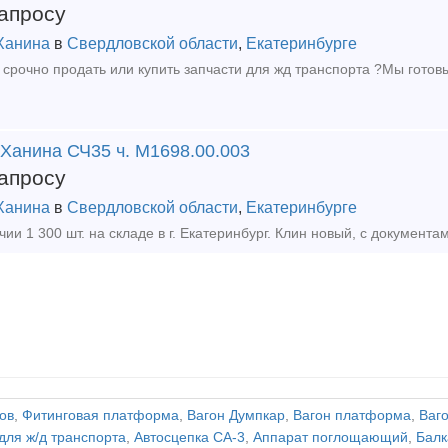
апросу
Ханина
в
Свердловской области
,
Екатеринбурге
 Ханина СЧ35 ч. М1698.00.003
апросу
Ханина
в
Свердловской области
,
Екатеринбурге
ов
,
Фитинговая платформа
,
Вагон Думпкар
,
Вагон платформа
,
Ваг
для ж/д транспорта
,
Автосцепка СА-3
,
Аппарат поглощающий
,
Балк