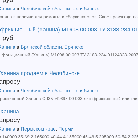
Ханина
в
Челябинской области
,
Челябинске
 фрикционный (Ханина) М1698.00.003 ТУ 3183-234-0
0
руб.
Ханина
в
Брянской области
,
Брянске
 Ханина продаем в Челябинске
апросу
Ханина
в
Челябинской области
,
Челябинске
 Ханина
апросу
Ханина
в
Пермском крае
,
Перми