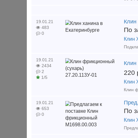
Клин
19.01.21
483
По з
0
Клин 
19.01.21
Клин
2434
220
2
1/5
Клин 
Пред
19.01.21
653
По з
0
Клин 
Предла