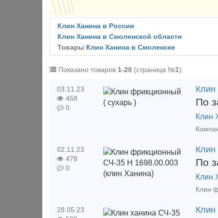
Клин Ханина в России
Клин Ханина в Смоленской области
Товары
Клин Ханина в Смоленске
Показано товаров
1-20
(страница №
1
).
Клин 
03.11.23
458
По з
0
Клин 
Клин
02.11.23
478
По з
0
Клин 
Клин
28.05.23