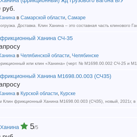
Ханина (фрикционный) жд грузового вагона Б/У
0
руб.
Ханина
в
Самарской области
,
Самаре
 фрикционный Ханина СЧ-35
апросу
Ханина
в
Челябинской области
,
Челябинске
 фрикционный Ханина М1698.00.003 (СЧ35)
апросу
Ханина
в
Курской области
,
Курске
 Клин фрикционный Ханина М1698.00.003 (СЧ35), новый, 2021г, в на
5
 Ханина
/5
0
руб.