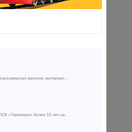
Компания на постоянной основе закупает комплектующие для грузовых и пассажирских вагонов, материалы ВСП, а также запчасти для тепловозов и электровозов. Дорого! Хомут тяговый 106.00.001-2 п
Клин фрикционный СЧ-35 Н 1698.00.003 (клин Ханина); Компания ООО «ПСК «Терминал» более 10 лет на рынке поставки запасных частей для подвижного состава железнодорожного транспорта. Компл