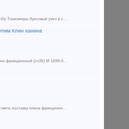
куплю колесные пары РВ2Ш новые 14 шт РУ-1ш новые и б/у РУ-1 новые и б/у Тонкомеры буксовый узел в сборе б/у Клин ханина СЧ-35 крышку крепительную и смотровую, кольца внутре
упим Клин ханина
Купим запчасти для подвижного состава жд транспорта: - купим Клин ханина фрикционный (сч35) М 1698.00.003 новый усиленный и облегченный , от 10шт - купим Колодку локомотивную гребн
Общество с ограниченной ответственностью «Армата» предлагает осуществить поставку клина фрикционного СЧ-35 М1698.00.003 (клеймо 1518). Продукция в наличии, возможно изготовление под заказ до 20 000