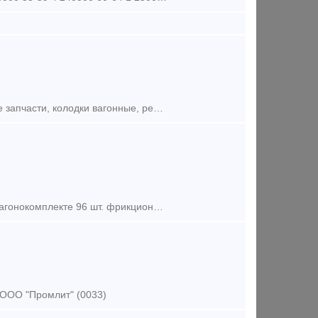
Подкладка КБ-65, выкуп и продажа жд запчастей. Куплю железнодорожные запчасти, колодки вагонные, рельсы, шпалы, стрелочные переводы. Хотите продать жд запчасти? Покупаем колодку вагонну
Клин фрикционный (сухарь) 27.20.113У-01, КПМ 27.20.113У-01. В одном вагонокомплекте 96 шт. фрикционных клиньев (сухарей). Производитель: Углепластик Кольцо нажимное 12.10.007.У Обойм
 ООО "Промлит" (0033)