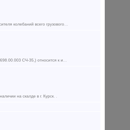
НДС. Погрузка. Доставка. Клин Ханина – это составная часть клинового Гасителя колебаний всего грузового вагона. Еще его могут называть Клин Фрикционный. С его помощью происходит гашение раз
Клин фрикционный или клин «Ханина» (черт. № М1698.00.002 СЧ-25 и М1698.00.003 СЧ-35,) относится к износостойким элементам по проекту модернизации грузовых вагонов M l698 ПКБ ЦВ. Изгота
личии на скалде в г. Курск. .