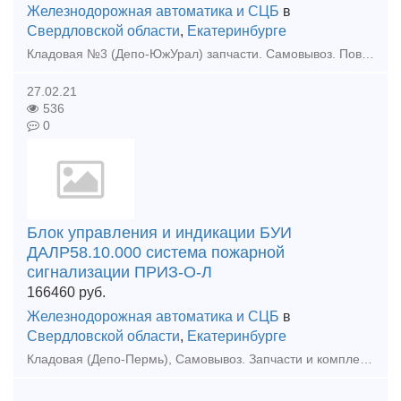
Железнодорожная автоматика и СЦБ
в
Свердловской области
,
Екатеринбурге
Кладовая №3 (Депо-ЮжУрал) запчасти. Самовывоз. Поводок вала РЖЗ-Т220.046.001 (Э136.37.46.01) ТУ 3181-103-76533503-2009 Запчасти и комплектующие для ж/д транспорта Поводок вала РЖЗ-Т22
27.02.21
536
0
Блок управления и индикации БУИ
ДАЛР58.10.000 система пожарной
сигнализации ПРИЗ-О-Л
166460
руб.
Железнодорожная автоматика и СЦБ
в
Свердловской области
,
Екатеринбурге
Кладовая (Депо-Пермь), Самовывоз. Запчасти и комплектующие для ж/д транспорта. Модификации и состав интегрированной системы безопасности «ПРИЗ-И», ТУ 4371-005.11530928-2010:1. Модификация «