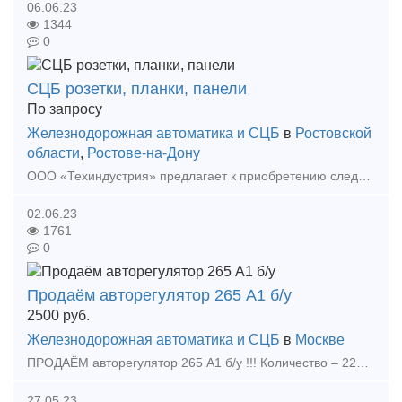
06.06.23
1344
0
СЦБ розетки, планки, панели
По запросу
Железнодорожная автоматика и СЦБ
в
Ростовской
области
,
Ростове-на-Дону
ООО «Техиндустрия» предлагает к приобретению следующие СЦБ-изделия: Розетка штепсельная для блока ЗБ-ДСШ 2170-00-00А-05 Розетка штепсельная для реле типа ДСШ 13704-00-00Б Розетка
02.06.23
1761
0
Продаём авторегулятор 265 А1 б/у
2500
руб.
Железнодорожная автоматика и СЦБ
в
Москве
ПРОДАЁМ авторегулятор 265 А1 б/у !!! Количество – 220 шт. Цена без НДС – 2500 руб. за 1 шт. Вывоз из ЦФО, 100% предоплата на момент погрузки. Контактный телефон менедже
27.05.23