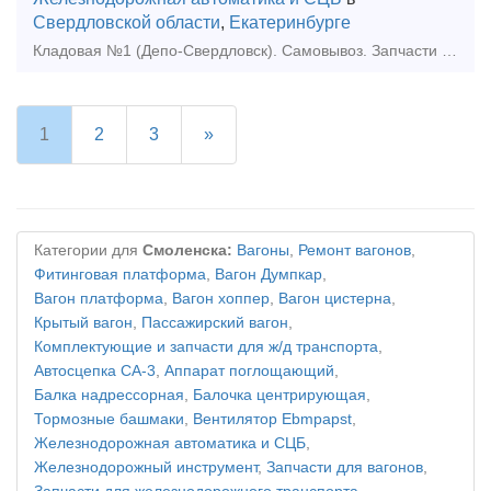
Свердловской области
,
Екатеринбурге
Кладовая №1 (Депо-Свердловск). Самовывоз. Запчасти и комплектующие для ж/д транспорта Коллектор электродвигателя БИЛТ.685131.095|ЖАИЕ.685131.022 Коллектор электродвигателя БИЛТ.685131.095|Ж
1
2
3
»
Категории для
Смоленска:
Вагоны
,
Ремонт вагонов
,
Фитинговая платформа
,
Вагон Думпкар
,
Вагон платформа
,
Вагон хоппер
,
Вагон цистерна
,
Крытый вагон
,
Пассажирский вагон
,
Комплектующие и запчасти для ж/д транспорта
,
Автосцепка СА-3
,
Аппарат поглощающий
,
Балка надрессорная
,
Балочка центрирующая
,
Тормозные башмаки
,
Вентилятор Ebmpapst
,
Железнодорожная автоматика и СЦБ
,
Железнодорожный инструмент
,
Запчасти для вагонов
,