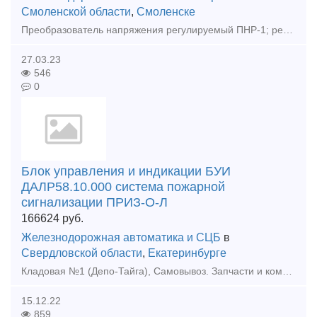
Смоленской области
,
Смоленске
Преобразователь напряжения регулируемый ПНР-1; регулятор напряжения БРН-3В-1, ППС-2М-1, ППС-3М-1, РГД-221-1, РГД-221-2, РРТ-32М; устройство питания УП-1М, электромагнит блокировочный ФА-12М1,
27.03.23
546
0
Блок управления и индикации БУИ
ДАЛР58.10.000 система пожарной
сигнализации ПРИЗ-О-Л
166624
руб.
Железнодорожная автоматика и СЦБ
в
Свердловской области
,
Екатеринбурге
Кладовая №1 (Депо-Тайга), Самовывоз. Запчасти и комплектующие для ж/д транспорта. Модификации и состав интегрированной системы безопасности «ПРИЗ-И», ТУ 4371-005.11530928-2010:1. Модификаци
15.12.22
859