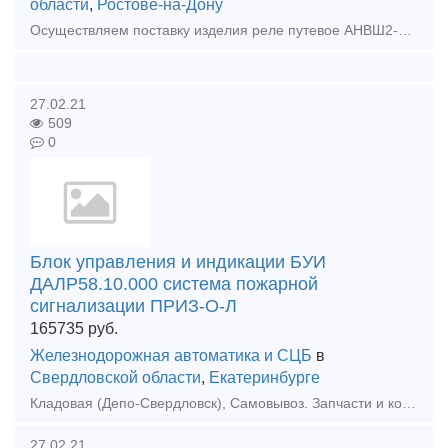
области
,
Ростове-на-Дону
Осуществляем поставку изделия реле путевое АНВШ2-2400 в любую точку страны. Реле путевое АНВШ2-2400 используется в рельсовых цепях переменного тока на ж/д путях и стрелочных секциях станций с
27.02.21
509
0
Блок управления и индикации БУИ
ДАЛР58.10.000 система пожарной
сигнализации ПРИЗ-О-Л
165735
руб.
Железнодорожная автоматика и СЦБ
в
Свердловской области
,
Екатеринбурге
Кладовая (Депо-Свердловск), Самовывоз. Запчасти и комплектующие для ж/д транспорта. Модификации и состав интегрированной системы безопасности «ПРИЗ-И», ТУ 4371-005.11530928-2010:1. Модифика
27.02.21