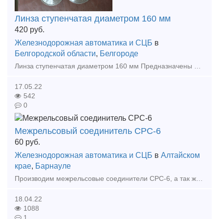
Линза ступенчатая диаметром 160 мм
420
руб.
Железнодорожная автоматика и СЦБ
в
Белгородской области
,
Белгороде
Линза ступенчатая диаметром 160 мм Предназначены для установки в головках линзовых мачтовых и карликовых светофоров, а также светофоров линзовых «МЕТРО» в условиях эксплуатации с умеренным и холодным
17.05.22
542
0
Межрельсовый соединитель СРС-6
60
руб.
Железнодорожная автоматика и СЦБ
в
Алтайском
крае
,
Барнауле
Производим межрельсовые соединители СРС-6, а так же перемычки ПЯ и ТЯ, доставим до транспортной компании
18.04.22
1088
1