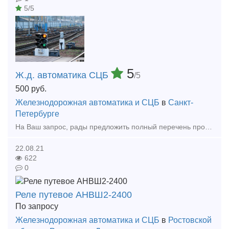
5/5
5
Ж.д. автоматика СЦБ
/5
500
руб.
Железнодорожная автоматика и СЦБ
в
Санкт-
Петербурге
На Ваш запрос, рады предложить полный перечень продукции ж.д. автоматики - СЦБ (реле, релейные блоки, трансформаторы, стативы, светофоры, оборудование ж.д. переездов, стрелочные приводы, путевые ящики
22.08.21
622
0
Реле путевое АНВШ2-2400
По запросу
Железнодорожная автоматика и СЦБ
в
Ростовской