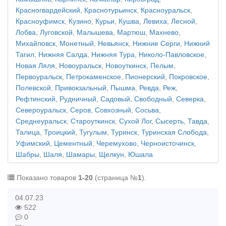
Красногвардейский
,
Краснотурьинск
,
Красноуральск
,
Красноуфимск
,
Кузино
,
Курьи
,
Кушва
,
Левиха
,
Лесной
,
Лобва
,
Луговской
,
Малышева
,
Мартюш
,
Махнево
,
Михайловск
,
Монетный
,
Невьянск
,
Нижние Серги
,
Нижний
Тагил
,
Нижняя Салда
,
Нижняя Тура
,
Николо-Павловское
,
Новая Ляля
,
Новоуральск
,
Новоуткинск
,
Пелым
,
Первоуральск
,
Петрокаменское
,
Пионерский
,
Покровское
,
Полевской
,
Привокзальный
,
Пышма
,
Ревда
,
Реж
,
Рефтинский
,
Рудничный
,
Садовый
,
Свободный
,
Северка
,
Североуральск
,
Серов
,
Совхозный
,
Сосьва
,
Среднеуральск
,
Староуткинск
,
Сухой Лог
,
Сысерть
,
Тавда
,
Талица
,
Троицкий
,
Тугулым
,
Туринск
,
Туринская Слобода
,
Уфимский
,
Цементный
,
Черемухово
,
Черноисточинск
,
Шабры
,
Шаля
,
Шамары
,
Щелкун
,
Юшала
Показано товаров
1-20
(страница №
1
).
04.07.23
522
0