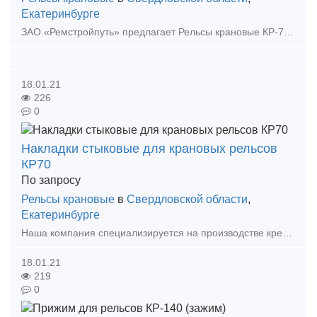
Екатеринбурге
ЗАО «Ремстройпуть» предлагает Рельсы крановые КР-70, КР-80, КР-100, КР-120 новые с проката. А также другие материалы верхнего строения железнодорожных путей из наличия на наших складах в М
18.01.21
226
0
Накладки стыковые для крановых рельсов
КР70
По запросу
Рельсы крановые
в
Свердловской области
,
Екатеринбурге
Наша компания специализируется на производстве крепежа и узлов крепления для подкрановых путей и путей перекатки трансформаторов, которые мы изготавливаем по СЕРИям и ГОСТам, а так же эскизам
18.01.21
219
0