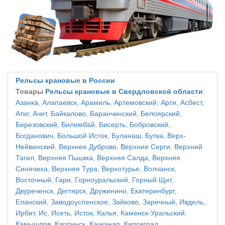
Рельсы крановые в России
Товары
Рельсы крановые в Свердловской области
:
Азанка
,
Алапаевск
,
Арамиль
,
Артемовский
,
Арти
,
Асбест
,
Атиг
,
Ачит
,
Байкалово
,
Баранчинский
,
Белоярский
,
Березовский
,
Билимбай
,
Бисерть
,
Бобровский
,
Богданович
,
Большой Исток
,
Буланаш
,
Бутка
,
Верх-
Нейвинский
,
Верхнее Дуброво
,
Верхние Серги
,
Верхний
Тагил
,
Верхняя Пышма
,
Верхняя Салда
,
Верхняя
Синячиха
,
Верхняя Тура
,
Верхотурье
,
Волчанск
,
Восточный
,
Гари
,
Горноуральский
,
Горный Щит
,
Двуреченск
,
Дегтярск
,
Дружинино
,
Екатеринбург
,
Еланский
,
Заводоуспенское
,
Зайково
,
Заречный
,
Ивдель
,
Ирбит
,
Ис
,
Исеть
,
Исток
,
Калья
,
Каменск-Уральский
,
Камышлов
,
Карпинск
,
Качканар
,
Кировград
,