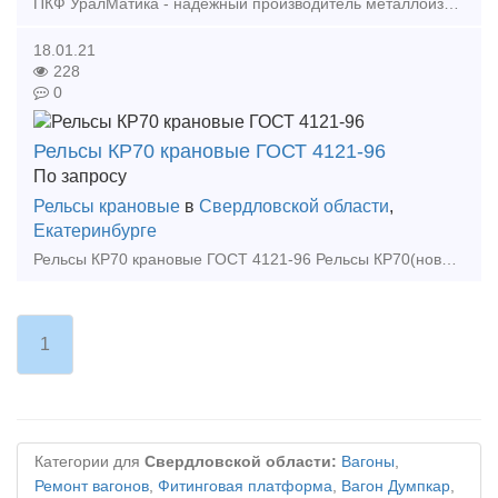
ПКФ УралМатика - надежный производитель металлоизделий в Уральском ФО . Изготавливаем: - Крепления рельс - Фундаментные болты - Анкерные блоки - Закладные детали - Лестни
18.01.21
228
0
Рельсы КР70 крановые ГОСТ 4121-96
По запросу
Рельсы крановые
в
Свердловской области
,
Екатеринбурге
Рельсы КР70 крановые ГОСТ 4121-96 Рельсы КР70(новые) Рельсы КР70(с износом1мм) Рельсы КР70(старогодные) Длина рельс 11м,вес-776кг Продаем со склада в г.Екатеринбург. Возможн
1
Категории для
Свердловской области:
Вагоны
,
Ремонт вагонов
,
Фитинговая платформа
,
Вагон Думпкар
,