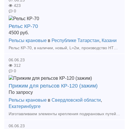
423
0
Рельс КР-70
4500
руб.
Рельсы крановые
в
Республике Татарстан
,
Казани
Рельс КР-70, в наличии, новый, L=2м, производство НТМК, ГОСТ 53866-2010, прокат 2017г. В наличии 10шт. Вес 1шт 95кг. Отгрузка склад г. Волжск, Республика Марий Эл. Возможен осмотр.
06.06.23
312
0
Прижим для рельсов КР-120 (зажим)
По запросу
Рельсы крановые
в
Свердловской области
,
Екатеринбурге
Изготавливаем элементы крепления подкрановых путей == Собственное производство! Доставка! == Изготавливаем: - Прижимные планки - Упорные планки - Прижимы рельсовые
06.06.23