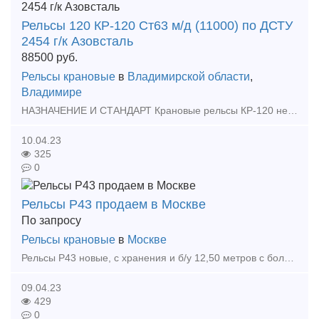
Рельсы 120 КР-120 Ст63 м/д (11000) по ДСТУ
2454 г/к Азовсталь
88500
руб.
Рельсы крановые
в
Владимирской области
,
Владимире
НАЗНАЧЕНИЕ И СТАНДАРТ Крановые рельсы КР-120 необходимых для функционирования подъемных кранов различных конструкций. Производятся рельсы КР-120 из высокоуглеродистой стали марки 63, с
10.04.23
325
0
Рельсы Р43 продаем в Москве
По запросу
Рельсы крановые
в
Москве
Рельсы Р43 новые, с хранения и б/у 12,50 метров с болтовыми отверстиями, также комплектующие к ним, накладки, подкладки и др. Доставка автотранспортом Самовывоз
09.04.23
429
0