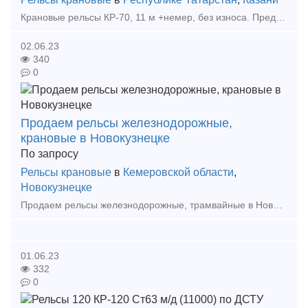
Крановые рельсы КР-70, 11 м +немер, без износа. Предназначение крановых рельс: Создание ж/д путей для перемещения разных видов подъемных кранов. В наличии новые, б/у с разной группой износа
02.06.23
340
0
Продаем рельсы железнодорожные,
крановые в Новокузнецке
По запросу
Рельсы крановые
в
Кемеровской области
,
Новокузнецке
Продаем рельсы железнодорожные, трамвайные в Новокузнецке. Предлагаем к поставке рельсы новые из наличия на складе: Рельсы железнодорожные: Р65ДТ350, РП65ДТ350, РП50Н, Р50Н
01.06.23
332
0