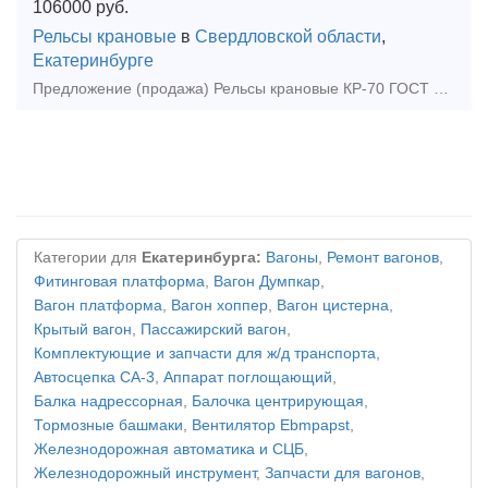
106000
руб.
Рельсы крановые
в
Свердловской области
,
Екатеринбурге
Предложение (продажа) Рельсы крановые КР-70 ГОСТ 4121-96, ГОСТ Р 53866-2010 новые дл.11м для установки мостовых кранов. производство Россия.
Категории для
Екатеринбурга:
Вагоны
,
Ремонт вагонов
,
Фитинговая платформа
,
Вагон Думпкар
,
Вагон платформа
,
Вагон хоппер
,
Вагон цистерна
,
Крытый вагон
,
Пассажирский вагон
,
Комплектующие и запчасти для ж/д транспорта
,
Автосцепка СА-3
,
Аппарат поглощающий
,
Балка надрессорная
,
Балочка центрирующая
,
Тормозные башмаки
,
Вентилятор Ebmpapst
,
Железнодорожная автоматика и СЦБ
,
Железнодорожный инструмент
,
Запчасти для вагонов
,