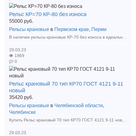
Рельс КР=70 КР-80 без износа
55000
руб.
Рельсы крановые
в
Пермском крае
,
Перми
В наличии рельсы крановые КР-70 без износа в идеальном состоянии, все параметры заводские соответствуют ГОСТ, 30 тн. 20 процентов немера 6-9 м остальные 11-12 метровые. Находятся в г. Перм
29.03.23
1969
0
Рельс крановый 70 тип КР70 ГОСТ 4121 9-11
новый
35420
руб.
Рельсы крановые
в
Челябинской области
,
Челябинске
Купить Рельс крановый 70 тип КР70 ГОСТ 4121 9-11 новый по доступной цене в ЧелябинскеООО "Научно-промышленный комплекс "Специальная металлургия"" ? уникальная организация, объединяющая д
29.03.23