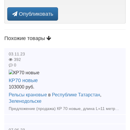
Опубликовать
Похожие товары
03.11.23
392
0
КР70 новые
103000
руб.
Рельсы крановые
в
Республике Татарстан
,
Зеленодольске
Предложение (продажа) КР 70 новые, длина L=11 метров. Для строительства надежных подкрановых путей. https://promputsnab.ru/kranovye-relsy-kr7
07.06.23