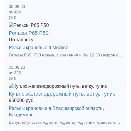
05.06.23
404
0
Рельсы Р65 Р50
По запросу
Рельсы крановые
в
Москве
Рельсы Р65, Р50 новые, с хранения и б/у 12,50 метров с болтовыми отверстиями, также комплектующие к ним, накладки, подкладки и др. Доставка автотранспортом Самовывоз из наличия и п
03.06.23
322
0
Куплю железнодорожный путь, ветку, тупик
950000
руб.
Рельсы крановые
в
Владимирской области
,
Владимире
Выкуплю участок жд пути, жд ветку, жд тупик, крановый путь, подкрановый путь, любой другой рельсовый путь под разбор Максимальный поэлементный демонтаж с покупкой всех оставшихся демонтиро