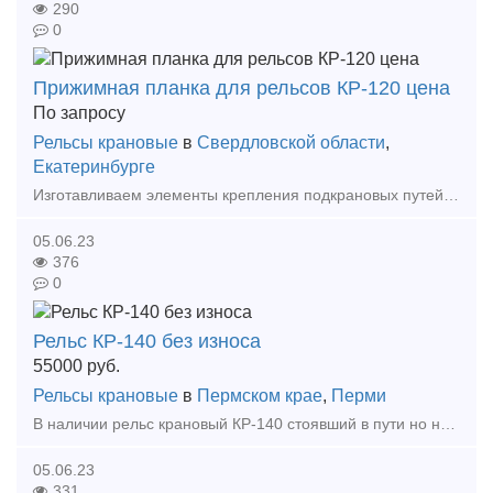
290
0
Прижимная планка для рельсов КР-120 цена
По запросу
Рельсы крановые
в
Свердловской области
,
Екатеринбурге
Изготавливаем элементы крепления подкрановых путей == Собственное производство! Доставка! == Изготавливаем: - Прижимные планки - Упорные планки - Прижимы рельсовые
05.06.23
376
0
Рельс КР-140 без износа
55000
руб.
Рельсы крановые
в
Пермском крае
,
Перми
В наличии рельс крановый КР-140 стоявший в пути но не эксплуатировавшийся, без износа, все параметры заводские. длины 7-9 метров, в основном 9 метровая, общий объём 44 тн. Дополнительную ин
05.06.23
331