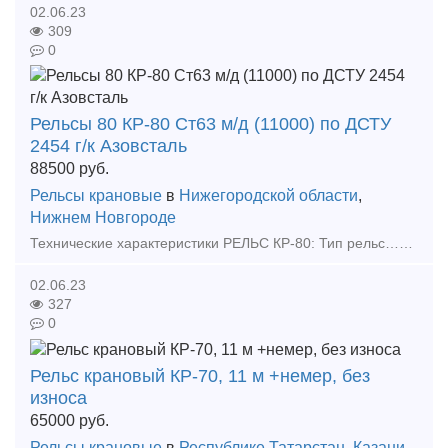
02.06.23
309
0
Рельсы 80 КР-80 Ст63 м/д (11000) по ДСТУ
2454 г/к Азовсталь
88500
руб.
Рельсы крановые
в
Нижегородской области
,
Нижнем Новгороде
Технические характеристики РЕЛЬС КР-80: Тип рельс……………………….. КР80 Длина рельс, м………………………..11 Ширина подошв рельс, ………………………..130 Ширина головки рельс, ……………………….
02.06.23
327
0
Рельс крановый КР-70, 11 м +немер, без
износа
65000
руб.
Рельсы крановые
в
Республике Татарстан
,
Казани