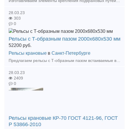
Изготавливаем элементы крепления подкрановых путей == Собственное производство! Доставка! == Изготавливаем: - Прижимные планки - Упорные планки - Прижимы рельсовые
28.03.23
303
0
Рельсы с Т-образным пазом 2000х680х530 мм
52200
руб.
Рельсы крановые
в
Санкт-Петербурге
Предлагаем рельсы с Т-образным пазом встаиваемые в полы 2000х680х530 мм, в наличии 50 штук. Готовы к отгрузке со склада в Красноярске. Так же можем предложить большой выбор плит монтажных чугу
28.03.23
2409
0
Рельсы крановые КР-70 ГОСТ 4121-96, ГОСТ
Р 53866-2010