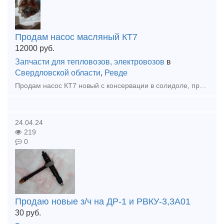
Продам насос масляный КТ7
12000
руб.
Запчасти для тепловозов, электровозов
в
Свердловской области
,
Ревде
Продам насос КТ7 новый с консервации в солидоле, производства АО "Ишимский механический завод" 56шт. по 4 в коробке. Все вопросы по телефону +7 950 55 120 44
24.04.24
219
0
Продаю новые з/ч на ДР-1 и РВКУ-3,3А01
30
руб.