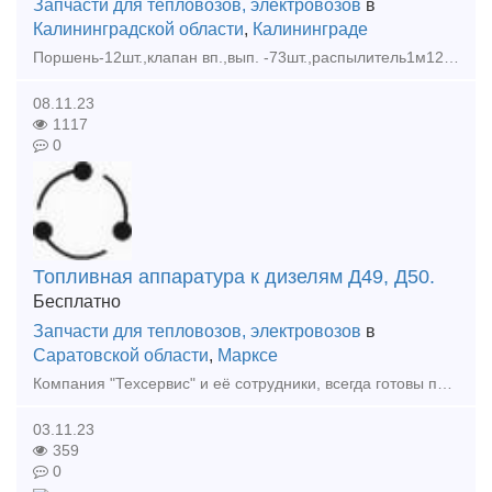
Запчасти для тепловозов, электровозов
в
Калининградской области
,
Калининграде
Поршень-12шт.,клапан вп.,вып. -73шт.,распылитель1м12.14сп -24шт.,п.п.1м12 -4шт. РВКУ-3,3А01 -4шт. Цена всего 30% от стоимости.
08.11.23
1117
0
Топливная аппаратура к дизелям Д49, Д50.
Бесплатно
Запчасти для тепловозов, электровозов
в
Саратовской области
,
Марксе
Компания "Техсервис" и её сотрудники, всегда готовы помочь в сложной ситуации связанной с поиском, и выбором комплектующих, запасных частей, узлов и агрегатов для тягового и подвижного состава (ТПС).
03.11.23
359
0