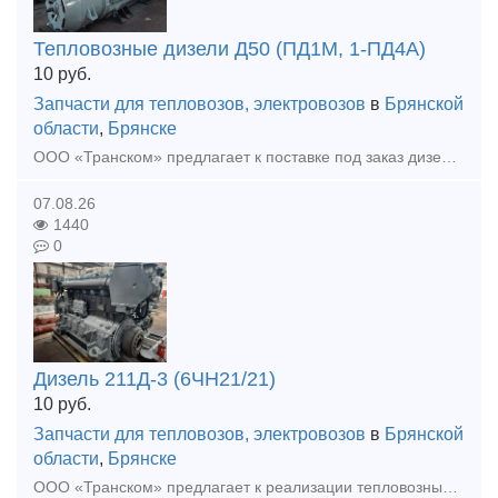
Тепловозные дизели Д50 (ПД1М, 1-ПД4А)
10
руб.
Запчасти для тепловозов, электровозов
в
Брянской
области
,
Брянске
ООО «Транском» предлагает к поставке под заказ дизель Д50 (ПД1М) после КР. Ремонт осуществляется предприятием на собственной базе. Гарантия на выполненные работы, полноценное документальное сопровож
07.08.26
1440
0
Дизель 211Д-3 (6ЧН21/21)
10
руб.
Запчасти для тепловозов, электровозов
в
Брянской
области
,
Брянске
ООО «Транском» предлагает к реализации тепловозный дизель 211Д-3 (6ЧН21/21) для тепловоза ТГМ (после ТР). Дизель укомплектован коленчатым валом после шлифовки (2 град.). Ремонт осуществлялся предприя