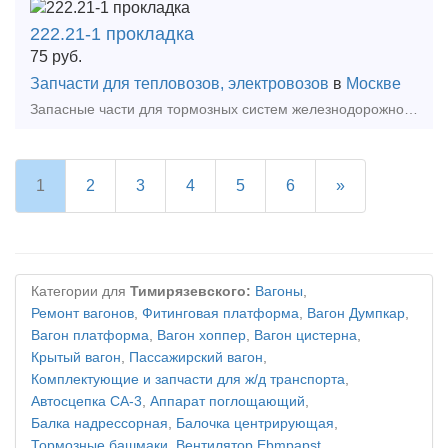
222.21-1 прокладка
75
руб.
Запчасти для тепловозов, электровозов
в
Москве
Запасные части для тормозных систем железнодорожного транспорта: 222.21-1 прокладка. Цена продукции указана без НДС 20%!Манжета 222.21-1Чертежный номер: 222.21-1Место установки: Кран
1
2
3
4
5
6
»
Категории для
Тимирязевского:
Вагоны
,
Ремонт вагонов
,
Фитинговая платформа
,
Вагон Думпкар
,
Вагон платформа
,
Вагон хоппер
,
Вагон цистерна
,
Крытый вагон
,
Пассажирский вагон
,
Комплектующие и запчасти для ж/д транспорта
,
Автосцепка СА-3
,
Аппарат поглощающий
,
Балка надрессорная
,
Балочка центрирующая
,
Тормозные башмаки
,
Вентилятор Ebmpapst
,