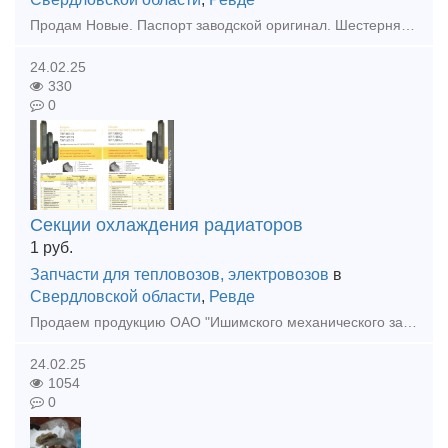
Продам Новые. Паспорт заводской оригинал. Шестерня 2ТЭ10Л. 30.58.123-01 - 29шт. Шестерня 2ТЭ10Л. 30.58.123-02 - 39шт. Шестерни 9Д100.70.028/029 37,000 Шестерня 10Д100.37.182 22,000 Шестерня 2Д100
24.02.25
330
0
Секции охлаждения радиаторов
1
руб.
Запчасти для тепловозов, электровозов
в
Свердловской области
,
Ревде
Продаем продукцию ОАО "Ишимского механического завода". унифицированные, масленые, биметаллические секции, калориферы, шестерни. 🌷У нас действует система скидок "весна на пороге"!🌷 Актуальные цены ₽
24.02.25
1054
0