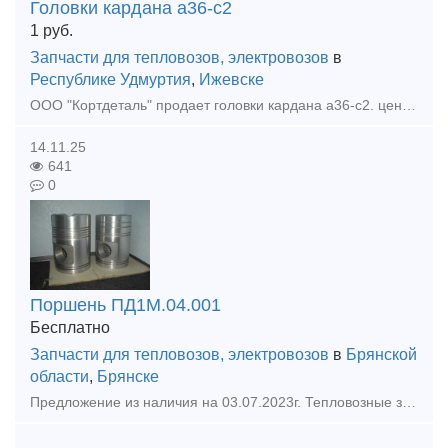
Головки кардана а36-с2
1
руб.
Запчасти для тепловозов, электровозов
в
Республике Удмуртия
,
Ижевске
ООО "Кортдеталь" продает головки кардана а36-с2. цена с ндс. Оперативная отправка из Ижевска.
14.11.25
641
0
Поршень ПД1М.04.001
Бесплатно
Запчасти для тепловозов, электровозов
в
Брянской
области
,
Брянске
Предложение из наличия на 03.07.2023г. Тепловозные запчасти в ассортиментe из наличия Д50,Д49, 6ЧН 21\21,Д67 продукция на тепловозы ТЭМ2 ; ТГМ4; ТГМ 6 ; 2 ТЭ116 и др. № п\п Наименование продукц