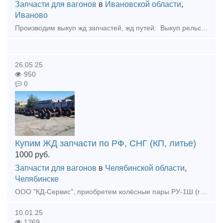
Запчасти для вагонов
в
Ивановской области
,
Иваново
Производим выкуп жд запчастей, жд путей: Выкуп рельс, Колесные пары бу, Накладки Подкладки под рельс новые и бу. Болты, костыли, шайбы, клемма пк, шурупы. Выкупаем рельсы железнодорожные, трамвайны
26.05.25
950
0
Купим ЖД запчасти по РФ, СНГ (КП, литье)
1000
руб.
Запчасти для вагонов
в
Челябинской области
,
Челябинске
ООО "КД-Сервис", приобретем колёсные пары РУ-1Ш (годные к переформированию) в сборе с буксовым узлом. Рассмотрим к покупке ремонтопригодные и отремонтированные колёсные пары по всем депо РФ и СНГ. Усл
10.01.25
1269