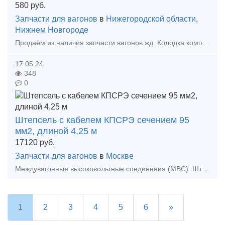
580
руб.
Запчасти для вагонов
в
Нижегородской области
,
Нижнем Новгороде
Продаём из наличия запчасти вагонов жд: Колодка композиционная 25610-Н тонкая 3600шт Колодка композиционная 25610-Н толстая 960шт Клин ханина СЧ 35 100шт Клин тягового хомута 70шт Подвеска ма
17.05.24
348
0
Штепсель с кабелем КПСРЭ сечением 95
мм2, длиной 4,25 м
17120
руб.
Запчасти для вагонов
в
Москве
Междувагонные высоковольтные соединения (МВС): Штепсель с кабелем КПСРЭ сечением 95 мм2, длиной 4,25 м. Цена продукции указана без НДС 20%!Штепсель с кабелем КПСРЭ сечением 95 мм2, длиной 4
1
2
3
4
5
6
»