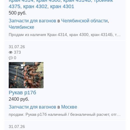
Кран 4314, кран 4300, кран 4314Б, тройник
4375, кран 4302, кран 4301
500
руб.
Запчасти для вагонов
в
Челябинской области
,
Челябинске
Продам из наличия Кран 4314, кран 4300, кран 4314Б, тройник 4375, кран 4302, кран 4301 оплата нал / без нал отгрузка в день оилаты доставка по всей России и КЗ
31.07.26
373
0
Рукав р17б
2400
руб.
Запчасти для вагонов
в
Москве
продам: Рукав р17б наличный / безналичный расчет, отгрузка в день оплаты , доставка любой транспортной по РФ и КЗ, а так же другеи запчасти в наличии и под заказ Наши контакты: тел.: 891247394
31.07.26