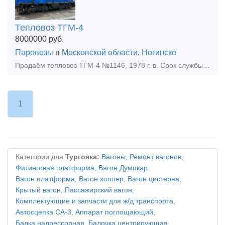
Тепловоз ТГМ-4
8000000
руб.
Паровозы
в
Московской области
,
Ногинске
Продаём тепловоз ТГМ-4 №1146, 1978 г. в. Срок службы продлён до 2028 года. Тепловоз на ходу, в отличном состоянии. В январе 2023 года выполнен капитальный ремонт дизеля и гидропередачи. КП обточены. Т
1
Категории для
Тургояка:
Вагоны
,
Ремонт вагонов
,
Фитинговая платформа
,
Вагон Думпкар
,
Вагон платформа
,
Вагон хоппер
,
Вагон цистерна
,
Крытый вагон
,
Пассажирский вагон
,
Комплектующие и запчасти для ж/д транспорта
,
Автосцепка СА-3
,
Аппарат поглощающий
,
Балка надрессорная
,
Балочка центрирующая
,