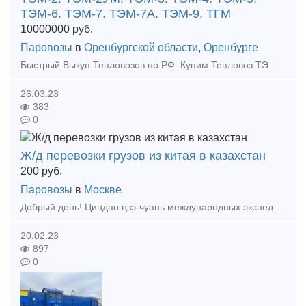
ТЭМ-6. ТЭМ-7. ТЭМ-7А. ТЭМ-9. ТГМ
10000000
руб.
Паровозы
в
Оренбургской области
,
Оренбурге
Быстрый Выкуп Тепловозов по РФ. Купим Тепловоз ТЭМ. Выкуп Тепловоза ТГМ. Скупка тепловозов ТГК. Купим тепловозы б/у любых марок, в любом состоянии. Расчёт любым удобным для вас способом. Работаем по в
26.03.23
383
0
Ж/д перевозки грузов из китая в казахстан
200
руб.
Паровозы
в
Москве
Добрый день! Циндао цзэ-чуань международных экспедиторов компания из циндао г,китай Мы занимаемся в различных городах Китая до пяти стран Центральной Азии с железнодорожным транспортом,
20.02.23
897
0