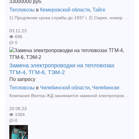
33000000
руб.
Тепловозы
в
Кемеровской области
,
Тайге
1) Продление срока службы до 1937 г. 2) Серия, номер локомотива 2ТЭ10У 3) Возможность передислокации: ДА. 4) Год изготовления 1992 Продаем тепловоз серии 2ТЭ10У 1992 г.в. в исправном техническ
03.11.23
696
0
Замена электропроводки на тепловозах
ТГМ-4, ТГМ-6, ТЭМ-2
По запросу
Тепловозы
в
Челябинской области
,
Челябинске
Компания Вектор-ЖД занимается заменой электропроводки на тепловозах серии ТГМ-4, ТГМ-6, ТЭМ-2, с ревизией электрических машин и заменой электрических приборов. А также выполняет любые виды тех
20.08.23
1004
0