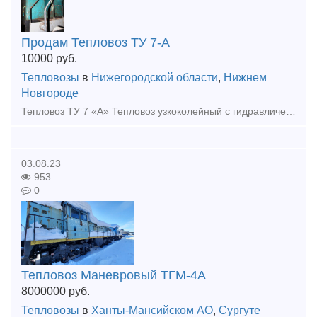
Продам Тепловоз ТУ 7-А
10000
руб.
Тепловозы
в
Нижегородской области
,
Нижнем
Новгороде
Тепловоз ТУ 7 «А» Тепловоз узкоколейный с гидравлической передачей. Дата выпуска: 1993 г. - 1 ШТ., 1987 Г. 2 ШТ. Тип и мощность дизеля, л.с. 400 л.с., 4 –х тактный Тип передачи: гидравлическая УГП
03.08.23
953
0
Тепловоз Маневровый ТГМ-4А
8000000
руб.
Тепловозы
в
Ханты-Мансийском АО
,
Сургуте