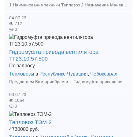
1 Наименование техники Тепловоз 2 Назначение Маневровый 3 Модель ТГМ-4А 4 Производитель ОАО «Людиновский тепловозостроительный завод» 5 Год изготовления 1984 6 Год ввода в эксплуатацию 1985 7 Ти
04.07.23
712
0
Гидромуфта привода вентилятора
ТГ23.10.57.500
По запросу
Тепловозы
в
Республике Чувашия
,
Чебоксарах
Предлагаем Вам приобрести: - Гидромуфта привода вентилятора ТГ23.10.57.500 Организация работает без НДС (на УСН). Отправка в любой город России транспортной компанией. Ждем ваших з
03.07.23
1064
0
Тепловоз ТЭМ-2
4730000
руб.