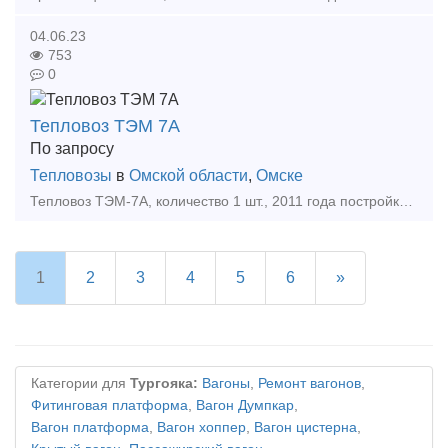
04.06.23
753
0
Тепловоз ТЭМ 7А
По запросу
Тепловозы
в
Омской области
,
Омске
Тепловоз ТЭМ-7А, количество 1 шт., 2011 года постройки. На данный момент проходит капитальный ремонт, заканчивается в октябре. Полный пакет документов. Стоимость и подробная техническая информ
1
2
3
4
5
6
»
Категории для
Тургояка:
Вагоны
,
Ремонт вагонов
,
Фитинговая платформа
,
Вагон Думпкар
,
Вагон платформа
,
Вагон хоппер
,
Вагон цистерна
,