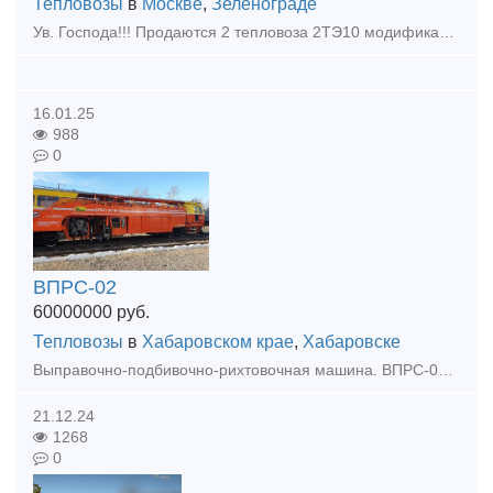
Тепловозы
в
Москве
,
Зеленограде
Ув. Господа!!! Продаются 2 тепловоза 2ТЭ10 модификации М и У. А также тепловоз 2ТЭ116. Говорю заранее - справок не даем!! Фото не высылаем!! Если у Вас есть необходимость в приобретении данной техни
16.01.25
988
0
ВПРС-02
60000000
руб.
Тепловозы
в
Хабаровском крае
,
Хабаровске
Выправочно-подбивочно-рихтовочная машина. ВПРС-02 №159 (19550003) 2011 года выпуска, ТР2 на Калужском заводе январь 2021 года, общая наработка 15586 машино-часов КИС- Матэск Цена 60 000 000,00
21.12.24
1268
0