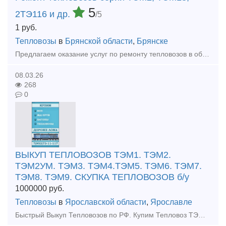
5
2ТЭ116 и др.
/5
1
руб.
Тепловозы
в
Брянской области
,
Брянске
Предлагаем оказание услуг по ремонту тепловозов в объеме ТР-3, СР и КР (текущий ремонт, средний и капитальный ремонт). Осуществляем ремонт тепловозов серии: - ТЭМ2 (ТЭМ2У, ТЭМ2УМ); - ТЭМ18 (ТЭМ18Д,
08.03.26
268
0
ВЫКУП ТЕПЛОВОЗОВ ТЭМ1. ТЭМ2.
ТЭМ2УМ. ТЭМ3. ТЭМ4.ТЭМ5. ТЭМ6. ТЭМ7.
ТЭМ8. ТЭМ9. СКУПКА ТЕПЛОВОЗОВ б/у
1000000
руб.
Тепловозы
в
Ярославской области
,
Ярославле
Быстрый Выкуп Тепловозов по РФ. Купим Тепловоз ТЭМ. Выкуп Тепловоза ТГМ. Скупка тепловозов ТГК. Купим тепловозы б/у любых марок, в любом состоянии. Расчёт любым удобным для вас способом. Работаем по в