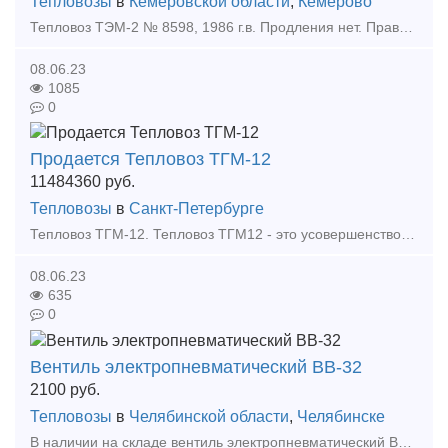
Тепловозы
в
Кемеровской области
,
Кемерово
Тепловоз ТЭМ-2 № 8598, 1986 г.в. Продления нет. Права выезда на пути РЖД не имеет. В разобранном состоянии находится на территории Уфимского тепловозоремонтного завода. Продается с аукциона по
08.06.23
1085
0
Продается Тепловоз ТГМ-12
11484360
руб.
Тепловозы
в
Санкт-Петербурге
Тепловоз ТГМ-12. Тепловоз ТГМ12 - это усовершенствованная модификация тепловоза ТГМ6А, отличается от него улучшенной компоновкой агрегатов, применением без режимной двухтрансформаторной ги
08.06.23
635
0
Вентиль электропневматический ВВ-32
2100
руб.
Тепловозы
в
Челябинской области
,
Челябинске
В наличии на складе вентиль электропневматический ВВ-32, а также большой выбор жд запчастей в наличии и под заказ. Тип предложения: предлагаю продукцию, услугу