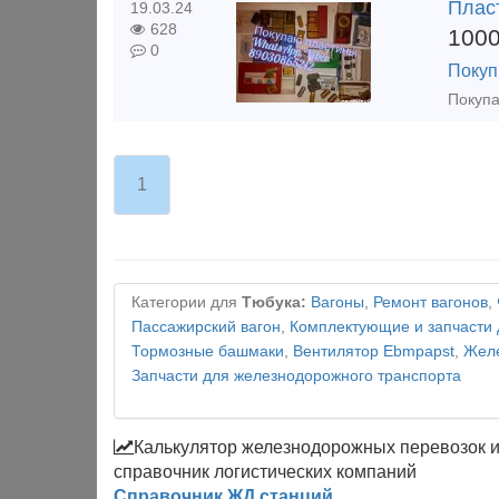
Плас
19.03.24
628
100
0
Покуп
1
Категории для
Тюбука:
Вагоны
,
Ремонт вагонов
,
Пассажирский вагон
,
Комплектующие и запчасти 
Тормозные башмаки
,
Вентилятор Ebmpapst
,
Желе
Запчасти для железнодорожного транспорта
Калькулятор железнодорожных перевозок 
справочник логистических компаний
Справочник ЖД станций