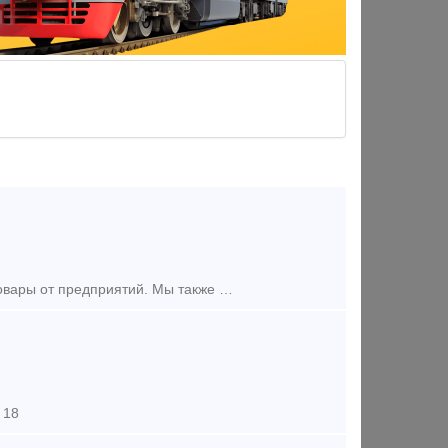
Это оптимальное решение для тех, кто ищет куда деть некондиционные товары от предприятий. Мы также покупаем кабель, который был изъят с объектов монтажа - любого назначения и с любым сечением. Предост
 18