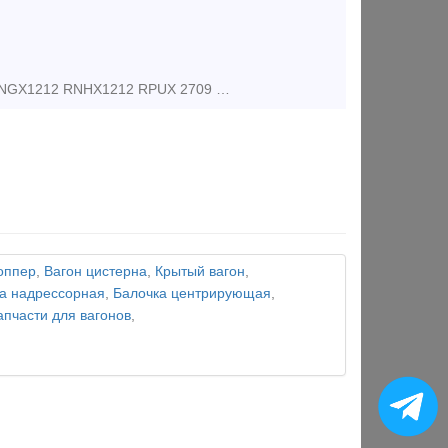
Покупаю пластины сменные из твердых сплавов для металлообработки RNGX1212 RNHX1212 RPUX 2709 RPUX3010 LNUX 301940 LNMX 301940 PRAMET, SANDVIK, KORLOY, KENNAMETAL, КЗТС и др. Любой сплав! Также кассе
оппер
,
Вагон цистерна
,
Крытый вагон
,
а надрессорная
,
Балочка центрирующая
,
апчасти для вагонов
,