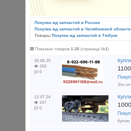
Покупка жд запчастей в России
Покупка жд запчастей в Челябинской области
Товары
Покупка жд запчастей в Тюбуке
Показано товаров
1-20
(страница №
1
).
Купл
26.06.25
293
110
0
Покуп
Купл
12.07.24
247
100
0
Покуп
Куплю 