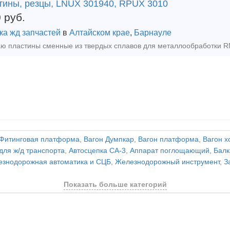
тины, резцы, LNUX 301940, RPUX 3010
0
руб.
ка жд запчастей
в
Алтайском крае
,
Барнауле
Фитинговая платформа
,
Вагон Думпкар
,
Вагон платформа
,
Вагон х
для ж/д транспорта
,
Автосцепка СА-3
,
Аппарат поглощающий
,
Балк
знодорожная автоматика и СЦБ
,
Железнодорожный инструмент
,
З
Показать больше категорий
и