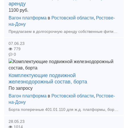
аренду
1100
руб.
Вагон платформа
в
Ростовской области
,
Ростове-
на-Дону
Предлагаем в долгосрочную аренду собственные фитинговые платформы в количестве 3 (трех) штук. Отремонтированы,продлены. В случае заинтересованности писать или звонить по телефону. Контактн
07.06.23
779
0
Комплектующие подвижной
железнодорожный состав, борта
По запросу
Вагон платформа
в
Ростовской области
,
Ростове-
на-Дону
Борта поперечные 401.01.110 для ж.д. платформы, борта продольные 401.01.040 для ж.д. платформы! низкие цены! В наличии на складе! среднее и мелкое литье, упоры передний, задний с над пятником!
28.05.23
1014