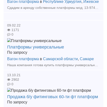
Вагон платформа
в
Республике Удмуртия
,
Ижевске
Сдадим в аренду собственные платформы мод. 13-9744-02, 2018 года постройки в количестве 5 единиц. Завод изготовитель АО Трансмаш. Цена договорная. Количество осей: Четырехосный Грузопод
09.02.22
1171
0
Платформы универсальные
По запросу
Вагон платформа
в
Самарской области
,
Самаре
Наша компания готова купить платформы универсальные и фитинговые различных моделей с истекшим сроком службы (в рабочем состоянии) до 30 единиц. Просим свои предложения отправлять на почту b
13.10.21
2902
0
Продажа б/у фитинговых 60-ти фт платформ
По запросу