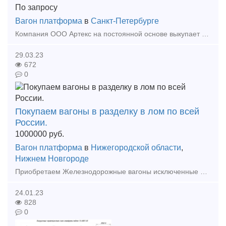
По запросу
Вагон платформа
в
Санкт-Петербурге
Компания ООО Артекc на постоянной основе выкупает любой б/у железнодорожный транспорт, как с истекшим сроком службы, так и нет, работаем с партнерами из СНГ поэтому можем предложить наиболее в
29.03.23
672
0
Покупаем вагоны в разделку в лом по всей
России.
1000000
руб.
Вагон платформа
в
Нижегородской области
,
Нижнем Новгороде
Приобретаем Железнодорожные вагоны исключенные из подвижного парка любой модели с истекшим сроком службы. Куплю вагоны в разделку в лом по самым выгодным ценам и на самых выгодных условиях по
24.01.23
828
0