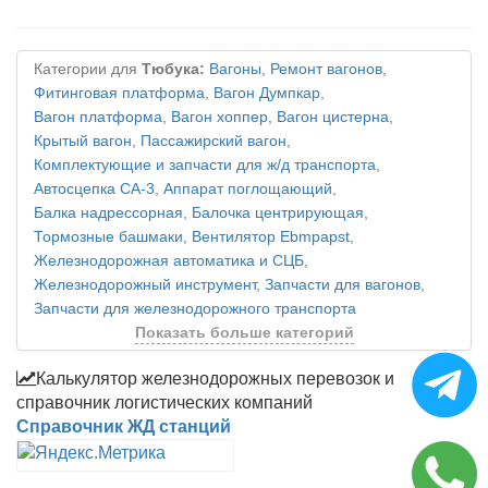
Категории для
Тюбука:
Вагоны
,
Ремонт вагонов
,
Фитинговая платформа
,
Вагон Думпкар
,
Вагон платформа
,
Вагон хоппер
,
Вагон цистерна
,
Крытый вагон
,
Пассажирский вагон
,
Комплектующие и запчасти для ж/д транспорта
,
Автосцепка СА-3
,
Аппарат поглощающий
,
Балка надрессорная
,
Балочка центрирующая
,
Тормозные башмаки
,
Вентилятор Ebmpapst
,
Железнодорожная автоматика и СЦБ
,
Железнодорожный инструмент
,
Запчасти для вагонов
,
Запчасти для железнодорожного транспорта
Показать больше категорий
Калькулятор железнодорожных перевозок и
справочник логистических компаний
Справочник ЖД станций