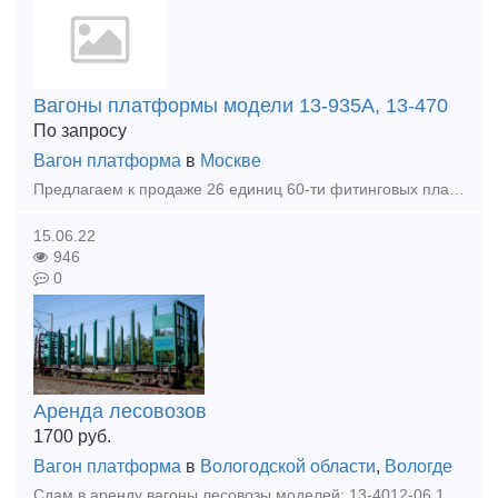
Вагоны платформы модели 13-935А, 13-470
По запросу
Вагон платформа
в
Москве
Предлагаем к продаже 26 единиц 60-ти фитинговых платформ модели 13-935А, 13-470, постройки 1993, 1979, 1980, 1981, 1993 года. Наша компания является собственником железнодорожного подвижного с
15.06.22
946
0
Аренда лесовозов
1700
руб.
Вагон платформа
в
Вологодской области
,
Вологде
Сдам в аренду вагоны лесовозы моделей: 13-4012-06 13-401-06 13-2114-06