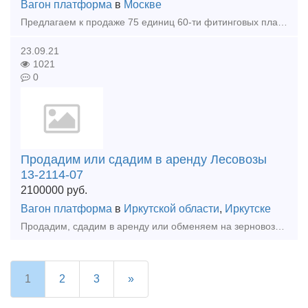
Вагон платформа
в
Москве
Предлагаем к продаже 75 единиц 60-ти фитинговых платформ модели 13-1223, производства АО «Рузхиммаш», постройки 2008 года. Наша компания является собственником железнодорожного подвижного сост
23.09.21
1021
0
Продадим или сдадим в аренду Лесовозы
13-2114-07
2100000
руб.
Вагон платформа
в
Иркутской области
,
Иркутске
Продадим, сдадим в аренду или обменяем на зерновозы модель 19-1274-01 ( со взаимовыгодным перерасчетом) платформы для перевозки леса модель 13-2114-07, 75 штук, год выпуска 2012г , вагоны находятся в
1
2
3
»