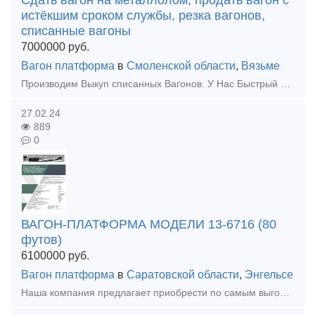
Сдать вагон на металлолом, продать вагон с
истёкшим сроком службы, резка вагонов,
списанные вагоны
7000000
руб.
Вагон платформа
в
Смоленской области
,
Вязьме
Производим Выкуп списанных Вагонов. У Нас Быстрый выкуп Вагонов с истёкшим сроком службы. Выкупаем любые жд Вагоны, в независимости от состояния Вагона, расчёт производим любым удобным для Вас с
27.02.24
889
0
ВАГОН-ПЛАТФОРМА МОДЕЛИ 13-6716 (80
футов)
6100000
руб.
Вагон платформа
в
Саратовской области
,
Энгельсе
Наша компания предлагает приобрести по самым выгодным ценам для Вас, от производителя, новые вагон-платформы модели 13-6716 с погрузочной длинной 80 футов для перевозки крупнотоннажных контейнеров и к