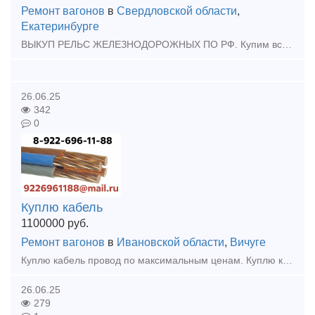
Ремонт вагонов
в
Свердловской области
,
Екатеринбурге
ВЫКУП РЕЛЬС ЖЕЛЕЗНОДОРОЖНЫХ ПО РФ. Купим всп жд Выкуп рельс бу Скупка жд путей Подкладки, накладки рельс, разбор жд путей. Болты - Костыли - Гайки Противоугон П65 - Шуруп Путевой -
26.06.25
342
0
Куплю кабель
1100000
руб.
Ремонт вагонов
в
Ивановской области
,
Вичуге
Куплю кaбeль провод по максимальным ценам. Куплю кабель силовой, кабель контрольный, кабель гибкий шланговый, провод с хранения, невостребованный, неликвид, остатки, новый, оптом, Дорого.
26.06.25
279