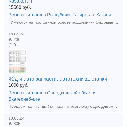
Казахстан
15600
руб.
Ремонт вагонов
в
Республике Татарстан
,
Казани
. Имеются на постоянной основе подшипники буксовые казахстанские, парные, упаковка не вскрывается. Паспорта на месте. Цена 15600 с ндс за 1 штуку . Всегда наличии партия 1008 шт. Паспорта и фото пре
18.04.24
236
0
Ж/д и авто запчасти, автотехника, станки
1000
руб.
Ремонт вагонов
в
Свердловской области
,
Екатеринбурге
Продаем неликвиды (запчасти и комплектующие для ж/д транспорта), станки, автотехнику, автозапчасти (новые). Перечень продаваемого имущества во вложенном файле. По запросу вышлем фото, список в эксель
18.03.24
305