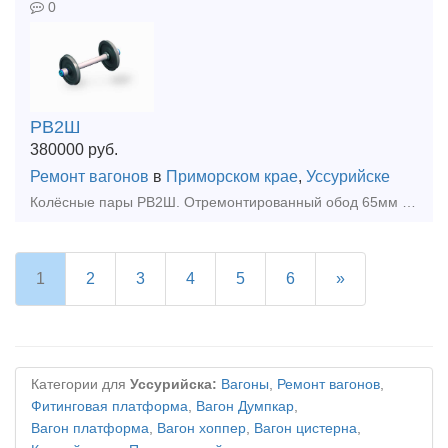
0
РВ2Ш
380000
руб.
Ремонт вагонов
в
Приморском крае
,
Уссурийске
Колёсные пары РВ2Ш. Отремонтированный обод 65мм и более
1
2
3
4
5
6
»
Категории для
Уссурийска:
Вагоны
,
Ремонт вагонов
,
Фитинговая платформа
,
Вагон Думпкар
,
Вагон платформа
,
Вагон хоппер
,
Вагон цистерна
,