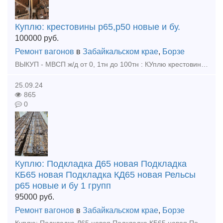
Куплю: крестовины р65,р50 новые и бу.
100000
руб.
Ремонт вагонов
в
Забайкальском крае
,
Борзе
ВЫКУП - МВСП ж/д от 0, 1тн до 100тн : КУплю крестовины р65 р50 , любой обьем! Куплю - подкладки КБ65, КД65, Д65, ДН6-65, СК65, СД65 новые, бу Куплю - накладки 1р65, 2р65 новые, бу Куплю
25.09.24
865
0
Куплю: Подкладка Д65 новая Подкладка
КБ65 новая Подкладка КД65 новая Рельсы
р65 новые и бу 1 групп
95000
руб.
Ремонт вагонов
в
Забайкальском крае
,
Борзе