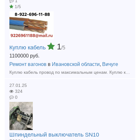
1
1/5
1
Куплю кабель
/5
1100000
руб.
Ремонт вагонов
в
Ивановской области
,
Вичуге
Куплю кaбeль провод по максимальным ценам. Куплю кабель силовой, кабель контрольный, кабель гибкий шланговый, провод с хранения, невостребованный, неликвид, остатки, новый, оптом, Дорого.
27.01.25
324
0
Шпиндельный выключатель SN10