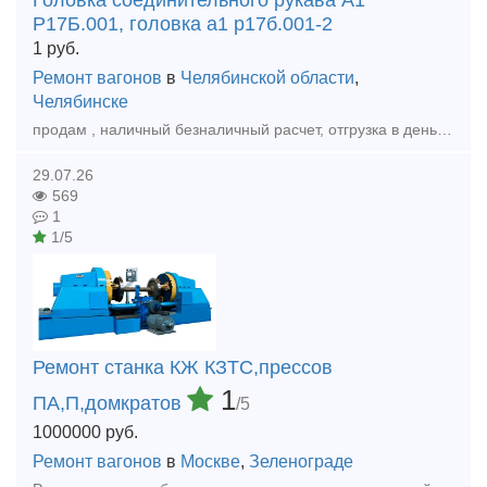
Головка соединительного рукава А1
Р17Б.001, головка а1 р17б.001-2
1
руб.
Ремонт вагонов
в
Челябинской области
,
Челябинске
продам , наличный безналичный расчет, отгрузка в день оплаты , доставка любой транспортной по РФ и КЗ, Головка соединительного рукава А1 Р17Б.001 головка а1 р17б.001-2 ,а так же другеи запчасти
29.07.26
569
1
1/5
Ремонт станка КЖ КЗТС,прессов
1
ПА,П,домкратов
/5
1000000
руб.
Ремонт вагонов
в
Москве
,
Зеленограде