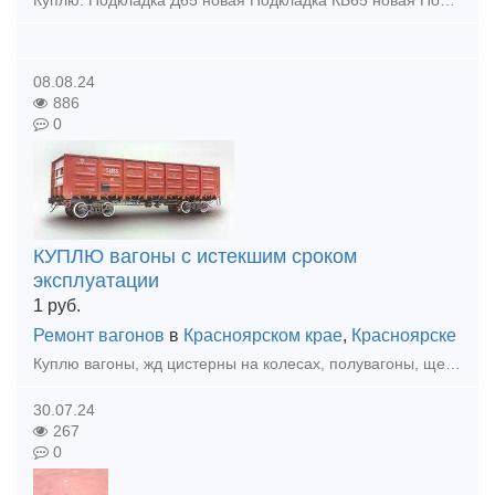
Куплю: Подкладка Д65 новая Подкладка КБ65 новая Подкладка КД65 новая Рельсы р65 новые и бу 1 группа Купим - Запчасти от стрелочных переводов (башмаки, лафеты, тяги межостряковые, вкладыши
08.08.24
886
0
КУПЛЮ вагоны с истекшим сроком
эксплуатации
1
руб.
Ремонт вагонов
в
Красноярском крае
,
Красноярске
Куплю вагоны, жд цистерны на колесах, полувагоны, щеповозы, думпкары, платформы с истекшим сроком эксплуатации по хорошей цене. По всей территории России. Анна тел. 8 933 329 45 40 Красноярск
30.07.24
267
0