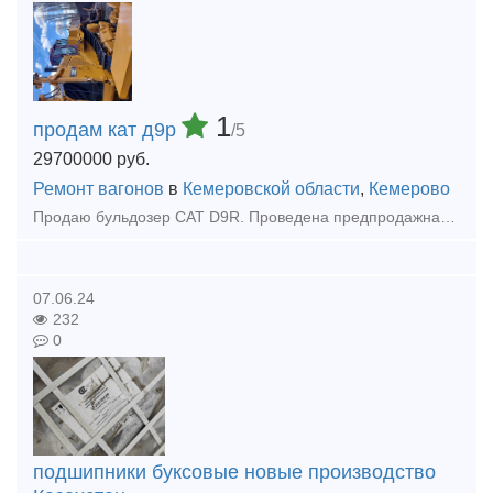
1
продам кат д9р
/5
29700000
руб.
Ремонт вагонов
в
Кемеровской области
,
Кемерово
Продаю бульдозер CAT D9R. Проведена предпродажная подготовка, тнвд проверен и отрегулирован на стенде. Ходовая система, гидравлика, КПП, фрикционы в отличном состоянии, сегменты натяжные колеса (ленив
07.06.24
232
0
подшипники буксовые новые производство