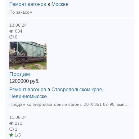
Ремонт вагонов
в
Москве
По закасом
13.06.24
634
0
Продам
1200000
руб.
Ремонт вагонов
в
Ставропольском крае
,
Невинномысске
Продам хоппер-дозаторные вагоны 20-Х 351 87-90г.выпуска, на пути собственного пользования! Вналичии 54 шт, так же имеется много другой ж.д техники!
11.06.24
271
1
1/5