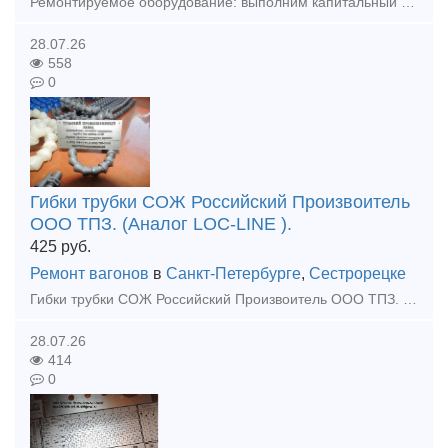
Ремонтируемое оборудование: выполним капитальный ремонт колёсотокарных (мод. КЖ1842, КЖ1843, UGB-150 ,UBB112ф3, осетокарные 1833, и колёсофрезерных КЖ-20,1836М.10 КЗТС, UBC-150, UBC-130, UBC-125 с Ч
28.07.26
558
0
Гибки трубки СОЖ Российский Произвоитель
ООО ТПЗ. (Аналог LOC-LINE ).
425
руб.
Ремонт вагонов
в
Санкт-Петербурге
,
Сестрорецке
Гибки трубки СОЖ Российский Произвоитель ООО ТПЗ. (Аналог LOC-LINE ). Всегда в наличии! Тульский Промышленный Завод производит универсальные гибкие сегментоно-шарнирные трубки для подачи охлажадающ
28.07.26
414
0