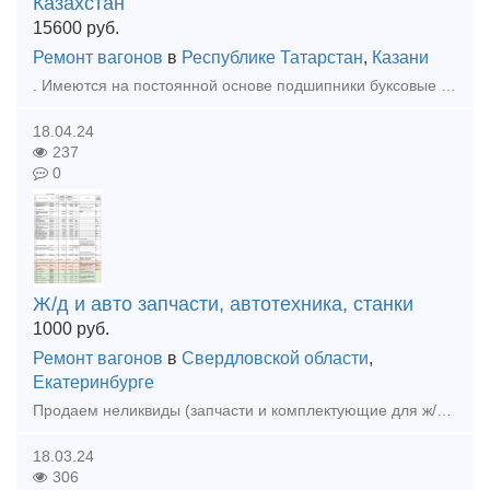
Казахстан
15600
руб.
Ремонт вагонов
в
Республике Татарстан
,
Казани
. Имеются на постоянной основе подшипники буксовые казахстанские, парные, упаковка не вскрывается. Паспорта на месте. Цена 15600 с ндс за 1 штуку . Всегда наличии партия 1008 шт. Паспорта и фото пре
18.04.24
237
0
Ж/д и авто запчасти, автотехника, станки
1000
руб.
Ремонт вагонов
в
Свердловской области
,
Екатеринбурге
Продаем неликвиды (запчасти и комплектующие для ж/д транспорта), станки, автотехнику, автозапчасти (новые). Перечень продаваемого имущества во вложенном файле. По запросу вышлем фото, список в эксель
18.03.24
306