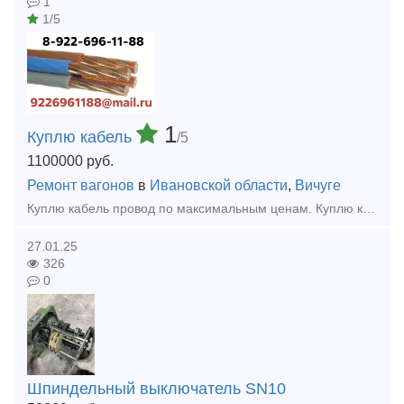
1
1/5
1
Куплю кабель
/5
1100000
руб.
Ремонт вагонов
в
Ивановской области
,
Вичуге
Куплю кaбeль провод по максимальным ценам. Куплю кабель силовой, кабель контрольный, кабель гибкий шланговый, провод с хранения, невостребованный, неликвид, остатки, новый, оптом, Дорого.
27.01.25
326
0
Шпиндельный выключатель SN10