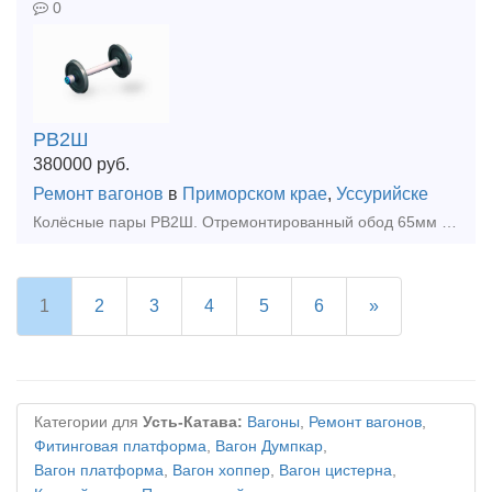
0
РВ2Ш
380000
руб.
Ремонт вагонов
в
Приморском крае
,
Уссурийске
Колёсные пары РВ2Ш. Отремонтированный обод 65мм и более
1
2
3
4
5
6
»
Категории для
Усть-Катава:
Вагоны
,
Ремонт вагонов
,
Фитинговая платформа
,
Вагон Думпкар
,
Вагон платформа
,
Вагон хоппер
,
Вагон цистерна
,