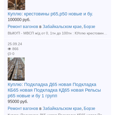
Куплю: крестовины р65,р50 новые и бу.
100000
руб.
Ремонт вагонов
в
Забайкальском крае
,
Борзе
ВЫКУП - МВСП ж/д от 0, 1тн до 100тн : КУплю крестовины р65 р50 , любой обьем! Куплю - подкладки КБ65, КД65, Д65, ДН6-65, СК65, СД65 новые, бу Куплю - накладки 1р65, 2р65 новые, бу Куплю
25.09.24
866
0
Куплю: Подкладка Д65 новая Подкладка
КБ65 новая Подкладка КД65 новая Рельсы
р65 новые и бу 1 групп
95000
руб.
Ремонт вагонов
в
Забайкальском крае
,
Борзе