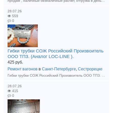
продам , наличный безналичный расчет, отгрузка в день оплаты , доставка любой транспортной по РФ и КЗ, Головка соединительного рукава А1 Р17Б.001 головка а1 р17б.001-2 ,а так же другеи запчасти
28.07.26
559
0
Гибки трубки СОЖ Российский Произвоитель
ООО ТПЗ. (Аналог LOC-LINE ).
425
руб.
Ремонт вагонов
в
Санкт-Петербурге
,
Сестрорецке
Гибки трубки СОЖ Российский Произвоитель ООО ТПЗ. (Аналог LOC-LINE ). Всегда в наличии! Тульский Промышленный Завод производит универсальные гибкие сегментоно-шарнирные трубки для подачи охлажадающ
28.07.26
415
0