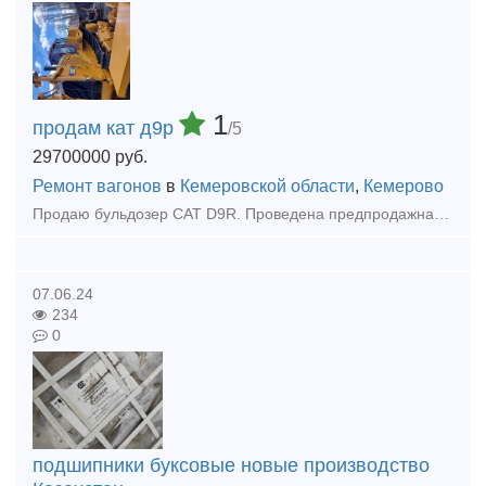
1
продам кат д9р
/5
29700000
руб.
Ремонт вагонов
в
Кемеровской области
,
Кемерово
Продаю бульдозер CAT D9R. Проведена предпродажная подготовка, тнвд проверен и отрегулирован на стенде. Ходовая система, гидравлика, КПП, фрикционы в отличном состоянии, сегменты натяжные колеса (ленив
07.06.24
234
0
подшипники буксовые новые производство