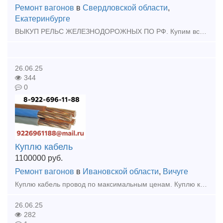
Ремонт вагонов
в
Свердловской области
,
Екатеринбурге
ВЫКУП РЕЛЬС ЖЕЛЕЗНОДОРОЖНЫХ ПО РФ. Купим всп жд Выкуп рельс бу Скупка жд путей Подкладки, накладки рельс, разбор жд путей. Болты - Костыли - Гайки Противоугон П65 - Шуруп Путевой -
26.06.25
344
0
Куплю кабель
1100000
руб.
Ремонт вагонов
в
Ивановской области
,
Вичуге
Куплю кaбeль провод по максимальным ценам. Куплю кабель силовой, кабель контрольный, кабель гибкий шланговый, провод с хранения, невостребованный, неликвид, остатки, новый, оптом, Дорого.
26.06.25
282