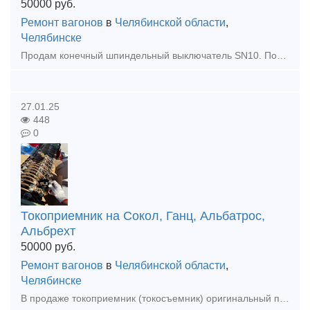
50000
руб.
Ремонт вагонов
в
Челябинской области
,
Челябинске
Продам конечный шпиндельный выключатель SN10. Подходит для кранов РДК, ЕДК, Ганс, Альбатрос и прочих. Отгрузка во все регионы РФ
27.01.25
448
0
Токоприемник на Сокол, Ганц, Альбатрос,
Альбрехт
50000
руб.
Ремонт вагонов
в
Челябинской области
,
Челябинске
В продаже токоприемник (токосъемник) оригинальный производства Takraf DDR (ГДР) на портальные и плавучие краны Сокол, Альбрехт, Альбатрос, Форель, Ганц, Кондор и прочие. Есть ревизия, есть с хранения