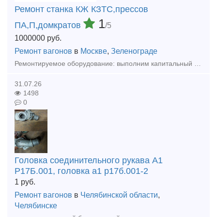
Ремонт станка КЖ КЗТС,прессов
1
ПА,П,домкратов
/5
1000000
руб.
Ремонт вагонов
в
Москве
,
Зеленограде
Ремонтируемое оборудование: выполним капитальный ремонт колёсотокарных (мод. КЖ1842, КЖ1843, UGB-150 ,UBB112ф3, осетокарные 1833, и колёсофрезерных КЖ-20,1836М.10 КЗТС, UBC-150, UBC-130, UBC-125 с Ч
31.07.26
1498
0
Головка соединительного рукава А1
Р17Б.001, головка а1 р17б.001-2
1
руб.
Ремонт вагонов
в
Челябинской области
,
Челябинске