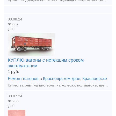
Куплю: Подкладка Д65 новая Подкладка КБ65 новая Подкладка КД65 новая Рельсы р65 новые и бу 1 группа Купим - Запчасти от стрелочных переводов (башмаки, лафеты, тяги межостряковые, вкладыши
08.08.24
887
0
КУПЛЮ вагоны с истекшим сроком
эксплуатации
1
руб.
Ремонт вагонов
в
Красноярском крае
,
Красноярске
Куплю вагоны, жд цистерны на колесах, полувагоны, щеповозы, думпкары, платформы с истекшим сроком эксплуатации по хорошей цене. По всей территории России. Анна тел. 8 933 329 45 40 Красноярск
30.07.24
268
0