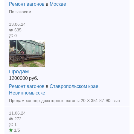
Ремонт вагонов
в
Москве
По закасом
13.06.24
635
0
Продам
1200000
руб.
Ремонт вагонов
в
Ставропольском крае
,
Невинномысске
Продам хоппер-дозаторные вагоны 20-Х 351 87-90г.выпуска, на пути собственного пользования! Вналичии 54 шт, так же имеется много другой ж.д техники!
11.06.24
272
1
1/5