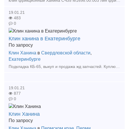
клин фрикционный Ханина СЧ35 М1698.00.003 лин фрикционный или клин «Ханина» (чертеж № М1698.00.002 СЧ-25 и М1698.00.003 СЧ-35,) относится кизносостойким элементам по проекту модернизации гр
19.01.21
483
0
Клин ханина в Екатеринбурге
По запросу
Клин Ханина
в
Свердловской области
,
Екатеринбурге
Подкладка КБ-65, выкуп и продажа жд запчастей. Куплю железнодорожные запчасти, колодки вагонные, рельсы, шпалы, стрелочные переводы. Хотите продать жд запчасти? Покупаем колодку вагонну
19.01.21
877
0
Клин Ханина
По запросу
Клин Ханина
в
Пермском крае
,
Перми