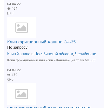
04.04.22
464
0
Клин фрикционный Ханина СЧ-35
По запросу
Клин Ханина
в
Челябинской области
,
Челябинске
Клин фрикционный или клин «Ханина» (черт. № М1698.00.002 СЧ-25 и М1698.00.003 СЧ-35,) относится к износостойким элементам по проекту модернизации грузовых вагонов M l698 ПКБ ЦВ. Изгота
04.04.22
479
0