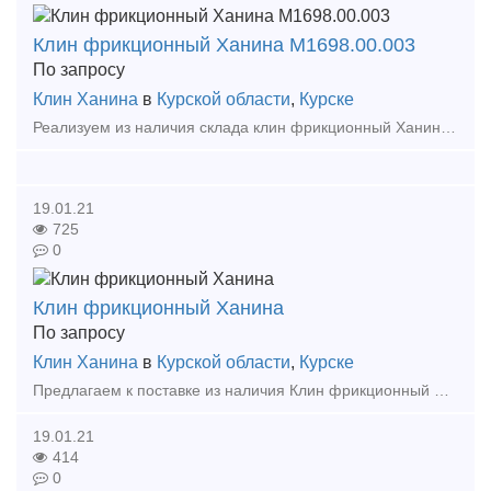
Клин фрикционный Ханина М1698.00.003
По запросу
Клин Ханина
в
Курской области
,
Курске
Реализуем из наличия склада клин фрикционный Ханина М1698.00.003. Новый, сопровождается документами качества от производителя. В наличии также широкий ассортимент запчастей грузовых вагонов, к
19.01.21
725
0
Клин фрикционный Ханина
По запросу
Клин Ханина
в
Курской области
,
Курске
Предлагаем к поставке из наличия Клин фрикционный Ханина чертеж М 1698.00.003 СЧ35 в количестве 590штук. Продукция 2019-2020 года выпуска, сопровождается паспортом завода-изготовителя. Отгрузк
19.01.21
414
0