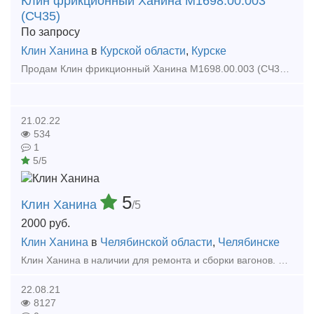
Клин фрикционный Ханина М1698.00.003
(СЧ35)
По запросу
Клин Ханина
в
Курской области
,
Курске
Продам Клин фрикционный Ханина М1698.00.003 (СЧ35), новый, 2021г, в наличии на скалде в г. Курск. .
21.02.22
534
1
5/5
5
Клин Ханина
/5
2000
руб.
Клин Ханина
в
Челябинской области
,
Челябинске
Клин Ханина в наличии для ремонта и сборки вагонов. Свое производство 30000 штук в месяц. Тип предложения: предлагаю продукцию, услугу
22.08.21
8127