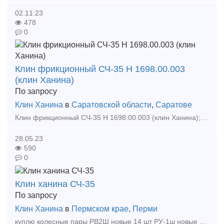
02.11.23
478
0
Клин фрикционный СЧ-35 Н 1698.00.003
(клин Ханина)
По запросу
Клин Ханина
в
Саратовской области
,
Саратове
Клин фрикционный СЧ-35 Н 1698.00.003 (клин Ханина); Компания ООО «ПСК «Терминал» более 10 лет на рынке поставки запасных частей для подвижного состава железнодорожного транспорта. Компл
28.05.23
590
0
Клин ханина СЧ-35
По запросу
Клин Ханина
в
Пермском крае
,
Перми
куплю колесные пары РВ2Ш новые 14 шт РУ-1ш новые и б/у РУ-1 новые и б/у Тонкомеры буксовый узел в сборе б/у Клин ханина СЧ-35 крышку крепительную и смотровую, кольца внутре