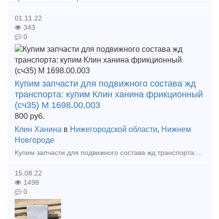
01.11.22
343
0
Купим запчасти для подвижного состава жд
транспорта: купим Клин ханина фрикционный
(сч35) М 1698.00.003
800
руб.
Клин Ханина
в
Нижегородской области
,
Нижнем
Новгороде
Купим запчасти для подвижного состава жд транспорта: - купим Клин ханина фрикционный (сч35) М 1698.00.003 новый усиленный и облегченный , от 10шт - купим Колодку локомотивную гребн
15.08.22
1498
0