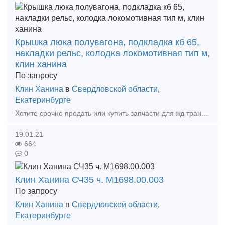
Крышка люка полувагона, подкладка кб 65,
накладки рельс, колодка локомотивная тип м,
клин ханина
По запросу
Клин Ханина
в
Свердловской области
,
Екатеринбурге
Хотите срочно продать или купить запчасти для жд транспорта ?Мы готовы рассмотреть любые ваши предложения. Срочный выкуп вагонных колодок тип С на выгодных условиях! Скупка Колодок вагонны
19.01.21
664
0
Клин Ханина СЧ35 ч. М1698.00.003
По запросу
Клин Ханина
в
Свердловской области
,
Екатеринбурге