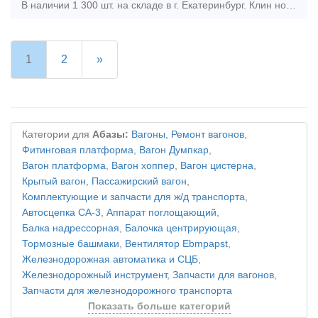
В наличии 1 300 шт. на складе в г. Екатеринбург. Клин новый, с документами. Тип предложения: предлагаю продукцию, услугу
1
2
»
Категории для
Абазы:
Вагоны
,
Ремонт вагонов
,
Фитинговая платформа
,
Вагон Думпкар
,
Вагон платформа
,
Вагон хоппер
,
Вагон цистерна
,
Крытый вагон
,
Пассажирский вагон
,
Комплектующие и запчасти для ж/д транспорта
,
Автосцепка СА-3
,
Аппарат поглощающий
,
Балка надрессорная
,
Балочка центрирующая
,
Тормозные башмаки
,
Вентилятор Ebmpapst
,
Железнодорожная автоматика и СЦБ
,
Железнодорожный инструмент
,
Запчасти для вагонов
,
Запчасти для железнодорожного транспорта
Показать больше категорий