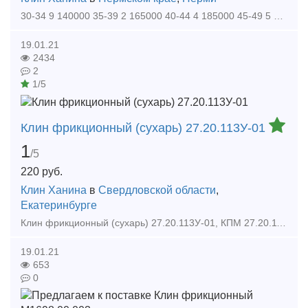
30-34 9 140000 35-39 2 165000 40-44 4 185000 45-49 5 205000 50-54 2 225000 55-59 4 240000 60-64 1 250000 Рукав Р17 150 900000 Планка Т(10 мм) 150 380000 Планка тонка
19.01.21
2434
2
1/5
Клин фрикционный (сухарь) 27.20.113У-01
1
/5
220
руб.
Клин Ханина
в
Свердловской области
,
Екатеринбурге
Клин фрикционный (сухарь) 27.20.113У-01, КПМ 27.20.113У-01. В одном вагонокомплекте 96 шт. фрикционных клиньев (сухарей). Производитель: Углепластик Кольцо нажимное 12.10.007.У Обойм
19.01.21
653
0