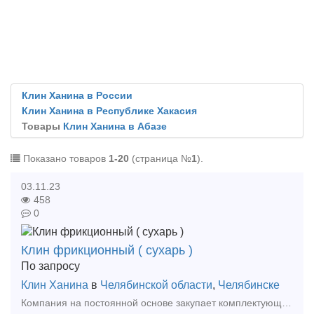
Клин Ханина в России
Клин Ханина в Республике Хакасия
Товары
Клин Ханина в Абазе
Показано товаров
1-20
(страница №
1
).
03.11.23
458
0
Клин фрикционный ( сухарь )
По запросу
Клин Ханина
в
Челябинской области
,
Челябинске
Компания на постоянной основе закупает комплектующие для грузовых и пассажирских вагонов, материалы ВСП, а также запчасти для тепловозов и электровозов. Дорого! Хомут тяговый 106.00.001-2 п