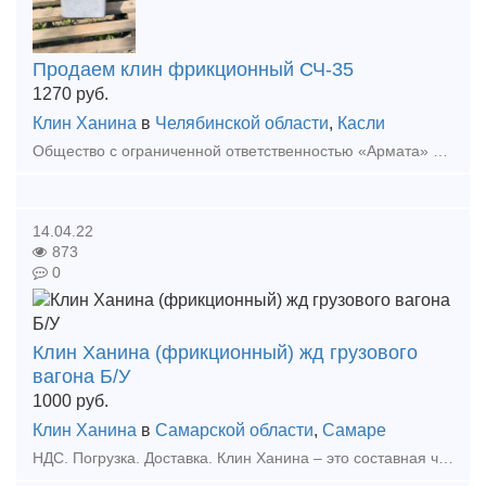
Продаем клин фрикционный СЧ-35
1270
руб.
Клин Ханина
в
Челябинской области
,
Касли
Общество с ограниченной ответственностью «Армата» предлагает осуществить поставку клина фрикционного СЧ-35 М1698.00.003 (клеймо 1518). Продукция в наличии, возможно изготовление под заказ до 20 000
14.04.22
873
0
Клин Ханина (фрикционный) жд грузового
вагона Б/У
1000
руб.
Клин Ханина
в
Самарской области
,
Самаре
НДС. Погрузка. Доставка. Клин Ханина – это составная часть клинового Гасителя колебаний всего грузового вагона. Еще его могут называть Клин Фрикционный. С его помощью происходит гашение раз