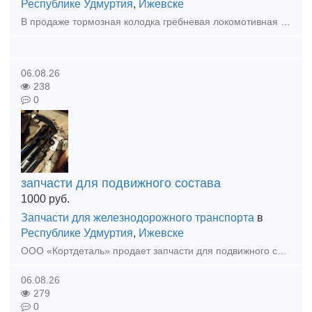
Республике Удмуртия
,
Ижевске
В продаже тормозная колодка гребневая локомотивная тип М (ТЭМ1.40.60.024, 44-5287-0.00.00-СБ, ГОСТ 30249-97). Цена с НДС. Доставка.
06.08.26
238
0
запчасти для подвижного состава
1000
руб.
Запчасти для железнодорожного транспорта
в
Республике Удмуртия
,
Ижевске
ООО «Кортдеталь» продает запчасти для подвижного состава: привод двухмашинного агрегата ТЭМ2.85.60.015, подпятник вентилятора ТЭМ2.85.50.068 (ТЭМ2.85.50.050), стяжки винтовые ТЭМ1.40.60.020 (ТЭ3.10.10
06.08.26
279
0