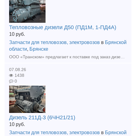
Тепловозные дизели Д50 (ПД1М, 1-ПД4А)
10
руб.
Запчасти для тепловозов, электровозов
в
Брянской
области
,
Брянске
ООО «Транском» предлагает к поставке под заказ дизель Д50 (ПД1М) после КР. Ремонт осуществляется предприятием на собственной базе. Гарантия на выполненные работы, полноценное документальное сопровож
07.08.26
1438
0
Дизель 211Д-3 (6ЧН21/21)
10
руб.
Запчасти для тепловозов, электровозов
в
Брянской