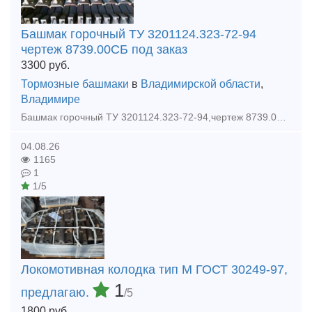
Башмак горочный ТУ 3201124.323-72-94
чертеж 8739.00СБ под заказ
3300
руб.
Тормозные башмаки
в
Владимирской области
,
Владимире
Башмак горочный ТУ 3201124.323-72-94,чертеж 8739.00СБ под заказ. Гарантия качества, быстрая отгрузка. Продукцию отгружаем со всеми документам: ( сертификат, паспорт, договор ) Звоните и размеща
04.08.26
1165
1
1/5
Локомотивная колодка тип М ГОСТ 30249-97,
1
предлагаю.
/5
1800
руб.