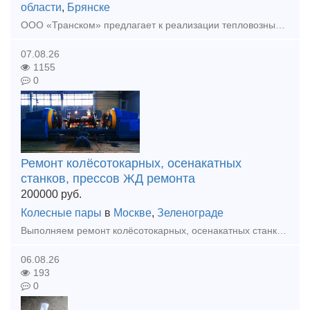
области
,
Брянске
ООО «Транском» предлагает к реализации тепловозный дизель 211Д-3 (6ЧН21/21) для тепловоза ТГМ (после ТР). Дизель укомплектован коленчатым валом после шлифовки (2 град.). Ремонт осуществлялся предприя
07.08.26
1155
0
Ремонт колёсотокарных, осенакатных
станков, прессов ЖД ремонта
200000
руб.
Колесные пары
в
Москве
,
Зеленограде
Выполняем ремонт колёсотокарных, осенакатных станков, прессовое , гидравлическое оборудование для формирования, распрессовки и запрессовки колесных пар железнодорожного подвижного состава (грузовых и
06.08.26
193
0