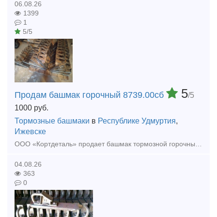
06.08.26
1399
1
5/5
5
Продам башмак горочный 8739.00сб
/5
1000
руб.
Тормозные башмаки
в
Республике Удмуртия
,
Ижевске
ООО «Кортдеталь» продает башмак тормозной горочный 8739.00сб. Цена с НДС. Организуем доставку из Ижевска.
04.08.26
363
0