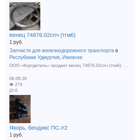
венец 74876.02спч (тгм6)
1
руб.
Запчасти для железнодорожного транспорта
в
Республике Удмуртия
,
Ижевске
ООО «Кортдеталь» продает венец 74876.02спч (тгм6). Организуем доставку из Ижевска.
06.08.26
274
0
Якорь, бендикс ПС-У2
1
руб.