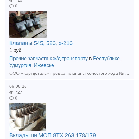
716
0
Клапаны 545, 526, э-216
1
руб.
Прочие запчасти к ж/д транспорту
в
Республике
Удмуртия
,
Ижевске
ООО «Кортдеталь» продает клапаны холостого хода № 545 (545.000), Клапаны предохранительные Э-216 (2-2), клапаны обратные №526. Свежий год выпуска. Цена с НДС. Организуем доставку из Ижевска.
06.08.26
727
0
Вкладыши МОП 8ТХ.263.178/179