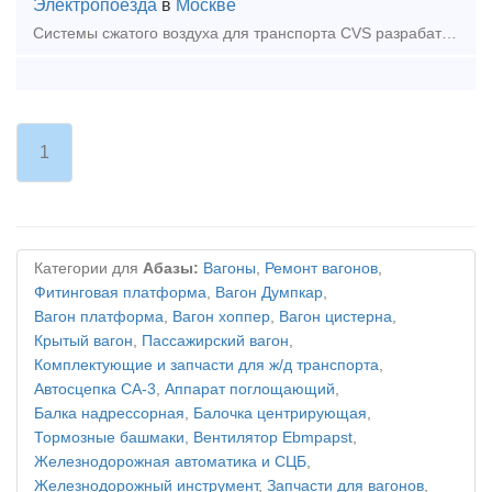
Электропоезда
в
Москве
Системы сжатого воздуха для транспорта CVS разрабатывает и производит системы сжатого воздуха для подвижного состава (трамваи, троллейбусы, метро, ж/д поезда и пр.) и диапазоне объема в
1
Категории для
Абазы:
Вагоны
,
Ремонт вагонов
,
Фитинговая платформа
,
Вагон Думпкар
,
Вагон платформа
,
Вагон хоппер
,
Вагон цистерна
,
Крытый вагон
,
Пассажирский вагон
,
Комплектующие и запчасти для ж/д транспорта
,
Автосцепка СА-3
,
Аппарат поглощающий
,
Балка надрессорная
,
Балочка центрирующая
,
Тормозные башмаки
,
Вентилятор Ebmpapst
,
Железнодорожная автоматика и СЦБ
,
Железнодорожный инструмент
,
Запчасти для вагонов
,