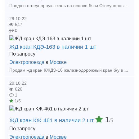
Продаю огнеупорную ткань на основе бязи.Огнеупорные ткани - это ткани, обработанные специальными огнестойкими пропитками. Может применяться при производстве обшивки для вагонов.Рассмотрим люб
29.10.22
547
0
ЖД кран КДЭ-163 в наличии 1 шт
По запросу
Электропоезда
в
Москве
Продам жд кран КЖДЭ-16 железнодорожный кран б/у в хорошем рабочем состоянии, продажа с доставкой в любую точку России, полное сопровождение сделки, все сопутствующие документы. Звонить
29.10.22
626
1
1/5
1
ЖД кран КЖ-461 в наличии 2 шт
/5
По запросу
Электропоезда
в
Москве