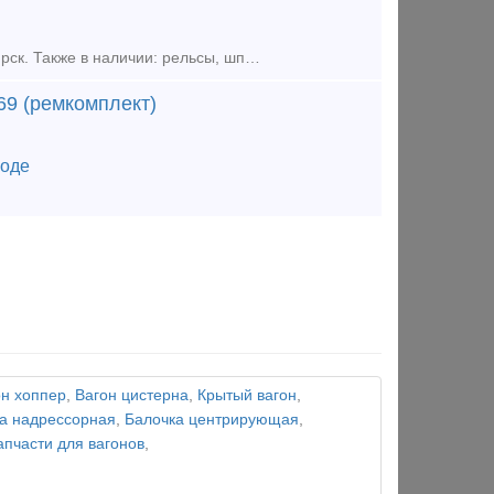
Предложение (продажа) ООО Авангард В наличии на складе в г. Новосибирск. Также в наличии: рельсы, шпалы, подкладка, накладка, прокладка, крепеж, стрелочные п
769 (ремкомплект)
оде
он хоппер
,
Вагон цистерна
,
Крытый вагон
,
а надрессорная
,
Балочка центрирующая
,
апчасти для вагонов
,