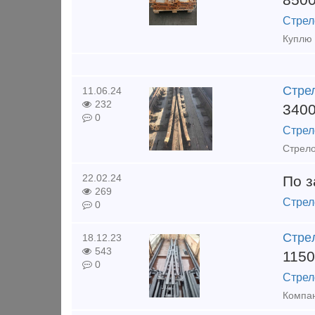
Стрел
Стрел
11.06.24
232
340
0
Стрел
22.02.24
По з
269
Стрел
0
Cтpeл
18.12.23
543
115
0
Стрел