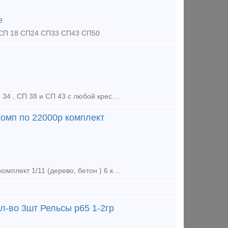
е
у СП 18 СП24 СП33 СП43 СП50
Наше предприятие изготавливает стрелочные переводы СП18 , СП 33, СП 34 , СП 38 и СП 43 с любой крестовиной, любой сторонности, на любую колею. Под заказ любой проект. Так же изготовим номерные башмаки
комп по 22000р комплект
Башмаки крестовинные р65 новые : 1/9 (дерево, бетон) 8 комп по 22000р комплект 1/11 (дерево, бетон ) 6 компл по 24000р комплект 1/11 пр 2750 (бетон) 4компл по 20000р компл Башмаки рамные 2768 но
л-во 3шт Рельсы р65 1-2гр