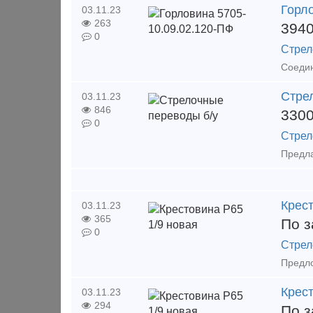
Горл
03.11.23
263
394
0
Стрел
Стре
03.11.23
846
330
0
Стрел
Крест
03.11.23
365
По з
0
Стрел
Крест
03.11.23
294
По з