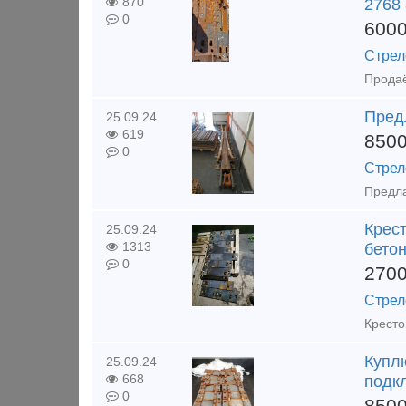
870
2768
0
600
Стрел
Пред
25.09.24
619
850
0
Стрел
Крест
25.09.24
1313
бетон
0
270
Стрел
Купл
25.09.24
668
подк
0
850