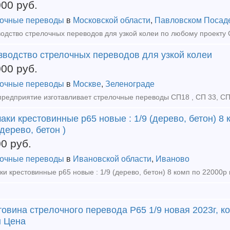
000
руб.
очные переводы
в
Московской области
,
Павловском Посад
одство стрелочных переводов для узкой колеи по любому проект
зводство стрелочных переводов для узкой колеи
000
руб.
очные переводы
в
Москве
,
Зеленограде
ки крестовинные р65 новые : 1/9 (дерево, бетон) 8 
(дерево, бетон )
00
руб.
очные переводы
в
Ивановской области
,
Иваново
oвинa cтpeлoчнoгo пepeвoдa P65 1/9 новая 2023г, ко
н Цена