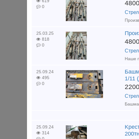
619
480
0
Стрел
Произв
Прои
25.03.25
818
480
0
Стрел
Башма
25.09.24
495
1/11 
0
220
Стрел
Kpecт
25.09.24
314
200т
0