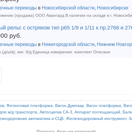
очные переводы
в
Новосибирской области
,
Новосибирске
й рельс с остряком тип р65 1/9 и 1/11 к пр.2768 и 2
000
руб.
очные переводы
в
Нижегородской области
,
Нижнем Новгор
 (д/ш/в), мм: б/д Единица измерения: комплект Описани
ов
,
Фитинговая платформа
,
Вагон Думпкар
,
Вагон платформа
,
Ваг
для ж/д транспорта
,
Автосцепка СА-3
,
Аппарат поглощающий
,
Балк
знодорожная автоматика и СЦБ
,
Железнодорожный инструмент
,
З
Показать больше категорий