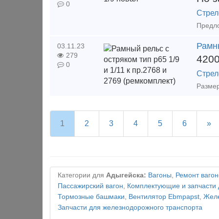
0
Стрел
Рамны
03.11.23
279
420
0
Стрел
Размер
1
2
3
4
5
6
»
Категории для
Адыгейска:
Вагоны
,
Ремонт вагон
Пассажирский вагон
,
Комплектующие и запчасти 
Тормозные башмаки
,
Вентилятор Ebmpapst
,
Желе
Запчасти для железнодорожного транспорта