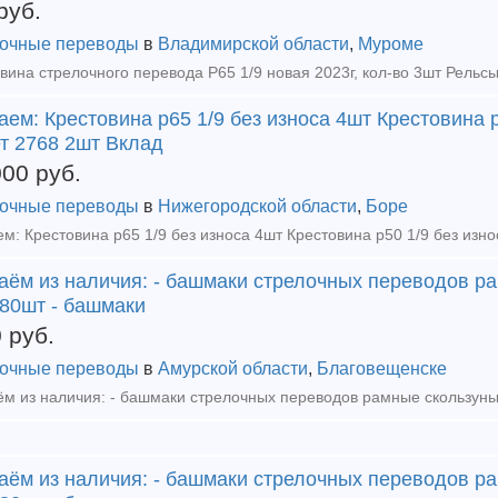
руб.
очные переводы
в
Владимирской области
,
Муроме
ем: Крестовина р65 1/9 без износа 4шт Крестовина р
т 2768 2шт Вклад
000
руб.
очные переводы
в
Нижегородской области
,
Боре
аём из наличия: - башмаки стрелочных переводов ра
 80шт - башмаки
0
руб.
очные переводы
в
Амурской области
,
Благовещенске
аём из наличия: - башмаки стрелочных переводов ра