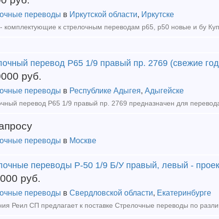
очные переводы
в
Иркутской области
,
Иркутске
очный перевод Р65 1/9 правый пр. 2769 (свежие год
0000
руб.
очные переводы
в
Республике Адыгея
,
Адыгейске
апросу
очные переводы
в
Москве
oчные пepeвoды P-50 1/9 Б/У правый, левый - проек
0000
руб.
очные переводы
в
Свердловской области
,
Екатеринбурге