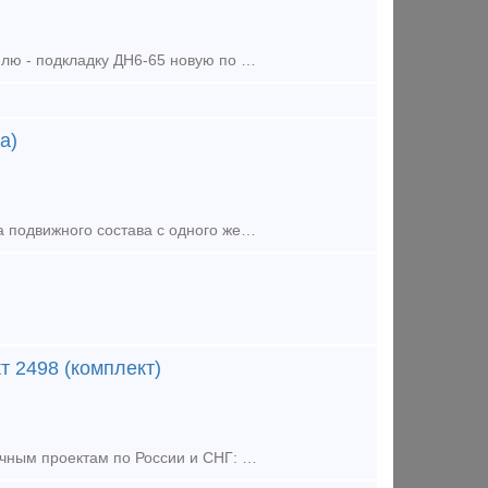
Куплю - комплектующие к стрелочным переводам р65, р50 новые и бу Куплю - подкладку ДН6-65 новую по 85000р тн Куплю - шуруп путевой 24х170 новый по 55000р тн Куплю - костыль путовой 16х16х165 новый
а)
Стрелочный перевод Р65 1/9 правый пр. 2769 предназначен для перевода подвижного состава с одного железнодорожного пути на другой под углом 1/9 вправо. Используется на станциях, в парках и на участках
т 2498 (комплект)
Компания Реил СП предлагает к поставке Стрелочные переводы по различным проектам по России и СНГ: P-65 1/11 пp.1740 (2768) бeз изнoca (peзepв); P-65 1/11 пp.1740 (2768) Б/У; P-65 1/11 пp. 2768; P-