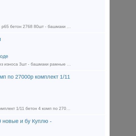
Продаём из наличия: - башмаки стрелочных переводов рамные скользуны р65 бетон 2768 80шт - башмаки рамные р65 2434 бу 20шт - башмаки крестовиные р65 1/9, 1/11, 1/6 бетон, дерево - вкладыши, лафет
и
оде
Предлагаем : - крестовина р65 1/11 без износа 1шт - крестовина р50 1/9 без износа 3шт - башмаки рамные 2768 новые 85шт - башмаки крестовиные р65 1/11, 1/9, 1/6 новые, дерево бетон - вкладыши 4д
мп по 27000р комплект 1/11
Крестовинные башмаки Р65: 1/9 дерево 4 комп, бетон 3 комп по 27000р комплект 1/11 бетон 4 комп по 27000р комплект 1/6 бетон 2 комп по 23000 р комплект Башмаки на контру бетон 10шт по 5000р
 новые и бу Куплю -