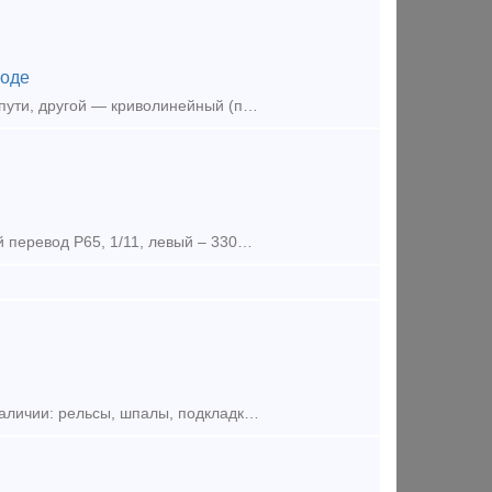
оде
Соединительные пути представляют собой один прямолинейный отрезок пути, другой — криволинейный (переводная кривая), которые соед
Предлагаем к поставке материалы верхнего строения пути: 1) Стрелочный перевод Р65, 1/11, левый – 330000 руб/шт в количестве 3 ед. 2) Стрелочный перевод Р65, 1/11, правый – 330000 руб
Предложение (продажа) В наличии на складе в г. Новосибирске. Также в наличии: рельсы, шпалы, подкладка, накладка, прокладка, крепеж, стрелочные переводы - новые,