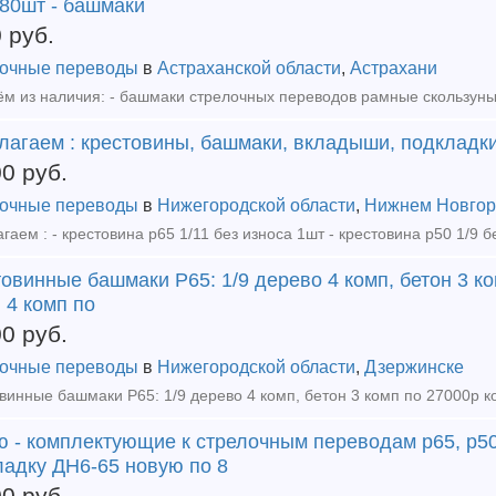
 80шт - башмаки
0
руб.
очные переводы
в
Астраханской области
,
Астрахани
лагаем : крестовины, башмаки, вкладыши, подкладк
00
руб.
очные переводы
в
Нижегородской области
,
Нижнем Новгор
овинные башмаки Р65: 1/9 дерево 4 комп, бетон 3 ко
 4 комп по
00
руб.
очные переводы
в
Нижегородской области
,
Дзержинске
ю - комплектующие к стрелочным переводам р65, р50
ладку ДН6-65 новую по 8
00
руб.