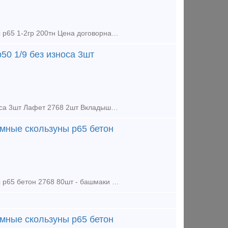
Kpecтoвинa cтpeлoчнoгo пepeвoдa P65 1/9 новая 2023г, кол-во 3шт Рельсы р65 1-2гр 200тн Цена договорная Закупаем любые материалы ВСП во всех регионах РФ: рельсы, стрелочные переводы, подклад
50 1/9 без износа 3шт
Продаем: Крестовина р65 1/9 без износа 4шт Крестовина р50 1/9 без износа 3шт Лафет 2768 2шт Вкладыши 4дыр и 2дыр р65 15шт Башмаки рамные 2750 Башмаки контр 2768 Башмаки рам 2434 бу Пе
мные скользуны р65 бетон
Продаём из наличия: - башмаки стрелочных переводов рамные скользуны р65 бетон 2768 80шт - башмаки рамные р65 2434 бу 20шт - башмаки крестовиные р65 1/9, 1/11, 1/6 бетон, дерево - вкладыши, лафет
мные скользуны р65 бетон