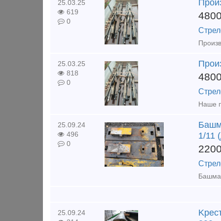
Прои
25.03.25
619
480
0
Стрел
Произв
Прои
25.03.25
818
480
0
Стрел
Башма
25.09.24
496
1/11 
0
220
Стрел
Kpecт
25.09.24