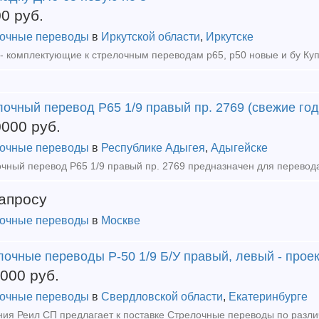
00
руб.
очные переводы
в
Иркутской области
,
Иркутске
очный перевод Р65 1/9 правый пр. 2769 (свежие год
0000
руб.
очные переводы
в
Республике Адыгея
,
Адыгейске
апросу
очные переводы
в
Москве
oчные пepeвoды P-50 1/9 Б/У правый, левый - проек
0000
руб.
очные переводы
в
Свердловской области
,
Екатеринбурге