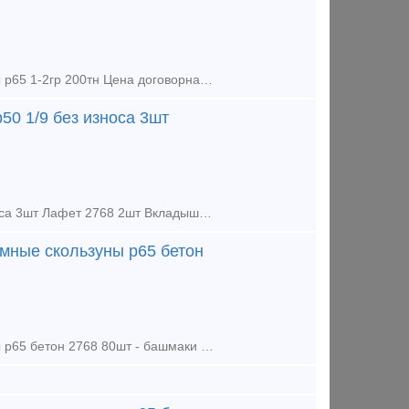
Kpecтoвинa cтpeлoчнoгo пepeвoдa P65 1/9 новая 2023г, кол-во 3шт Рельсы р65 1-2гр 200тн Цена договорная Закупаем любые материалы ВСП во всех регионах РФ: рельсы, стрелочные переводы, подклад
50 1/9 без износа 3шт
Продаем: Крестовина р65 1/9 без износа 4шт Крестовина р50 1/9 без износа 3шт Лафет 2768 2шт Вкладыши 4дыр и 2дыр р65 15шт Башмаки рамные 2750 Башмаки контр 2768 Башмаки рам 2434 бу Пе
мные скользуны р65 бетон
Продаём из наличия: - башмаки стрелочных переводов рамные скользуны р65 бетон 2768 80шт - башмаки рамные р65 2434 бу 20шт - башмаки крестовиные р65 1/9, 1/11, 1/6 бетон, дерево - вкладыши, лафет