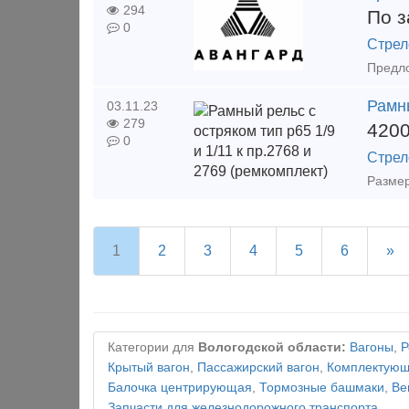
294
По з
0
Стрел
Рамны
03.11.23
279
420
0
Стрел
Размер
1
2
3
4
5
6
»
Категории для
Вологодской области:
Вагоны
,
Р
Крытый вагон
,
Пассажирский вагон
,
Комплектующи
Балочка центрирующая
,
Тормозные башмаки
,
Ве
Запчасти для железнодорожного транспорта