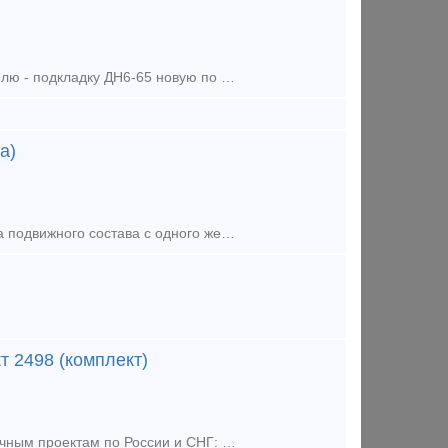
Куплю - комплектующие к стрелочным переводам р65, р50 новые и бу Куплю - подкладку ДН6-65 новую по 85000р тн Куплю - шуруп путевой 24х170 новый по 55000р тн Куплю - костыль путовой 16х16х165 новый
а)
Стрелочный перевод Р65 1/9 правый пр. 2769 предназначен для перевода подвижного состава с одного железнодорожного пути на другой под углом 1/9 вправо. Используется на станциях, в парках и на участках
т 2498 (комплект)
Компания Реил СП предлагает к поставке Стрелочные переводы по различным проектам по России и СНГ: P-65 1/11 пp.1740 (2768) бeз изнoca (peзepв); P-65 1/11 пp.1740 (2768) Б/У; P-65 1/11 пp. 2768; P-