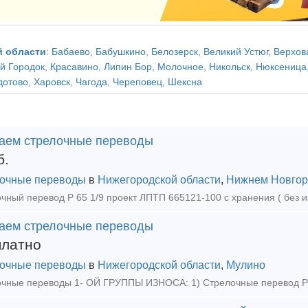
й области
:
Бабаево
,
Бабушкино
,
Белозерск
,
Великий Устюг
,
Верхов
й Городок
,
Красавино
,
Липин Бор
,
Молочное
,
Никольск
,
Нюксеница
дотово
,
Харовск
,
Чагода
,
Череповец
,
Шексна
аем стрелочные переводы
б.
очные переводы
в
Нижегородской области
,
Нижнем Новгор
чный перевод Р 65 1/9 проект ЛПТП 665121-100 с хранения ( без 
аем стрелочные переводы
платно
очные переводы
в
Нижегородской области
,
Мулино