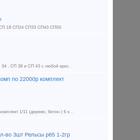
е
у СП 18 СП24 СП33 СП43 СП50
Наше предприятие изготавливает стрелочные переводы СП18 , СП 33, СП 34 , СП 38 и СП 43 с любой крестовиной, любой сторонности, на любую колею. Под заказ любой проект. Так же изготовим номерные башмаки
комп по 22000р комплект
Башмаки крестовинные р65 новые : 1/9 (дерево, бетон) 8 комп по 22000р комплект 1/11 (дерево, бетон ) 6 компл по 24000р комплект 1/11 пр 2750 (бетон) 4компл по 20000р компл Башмаки рамные 2768 но
л-во 3шт Рельсы р65 1-2гр