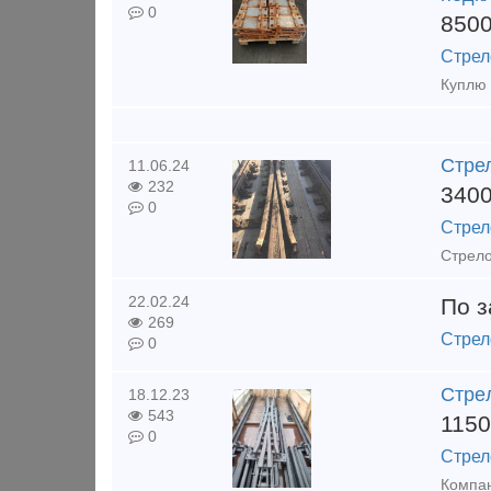
0
850
Стрел
Стрел
11.06.24
232
340
0
Стрел
22.02.24
По з
269
Стрел
0
Cтpeл
18.12.23
543
115
0
Стрел