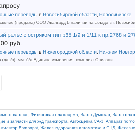
апросу
очные переводы
в
Новосибирской области
,
Новосибирске
й рельс с остряком тип р65 1/9 и 1/11 к пр.2768 и 2
000
руб.
очные переводы
в
Нижегородской области
,
Нижнем Новгор
 (д/ш/в), мм: б/д Единица измерения: комплект Описани
емонт вагонов
,
Фитинговая платформа
,
Вагон Думпкар
,
Вагон пла
е и запчасти для ж/д транспорта
,
Автосцепка СА-3
,
Аппарат пог
нтилятор Ebmpapst
,
Железнодорожная автоматика и СЦБ
,
Железно