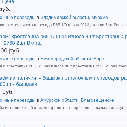
н Цена
руб.
очные переводы
в
Владимирской области
,
Муроме
ем: Крестовина р65 1/9 без износа 4шт Крестовина р
т 2768 2шт Вклад
000
руб.
очные переводы
в
Нижегородской области
,
Боре
аём из наличия: - башмаки стрелочных переводов ра
 80шт - башмаки
0
руб.
очные переводы
в
Амурской области
,
Благовещенске