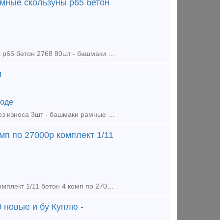
мные скользуны р65 бетон
Продаём из наличия: - башмаки стрелочных переводов рамные скользуны р65 бетон 2768 80шт - башмаки рамные р65 2434 бу 20шт - башмаки крестовиные р65 1/9, 1/11, 1/6 бетон, дерево - вкладыши, лафет
и
оде
Предлагаем : - крестовина р65 1/11 без износа 1шт - крестовина р50 1/9 без износа 3шт - башмаки рамные 2768 новые 85шт - башмаки крестовиные р65 1/11, 1/9, 1/6 новые, дерево бетон - вкладыши 4д
мп по 27000р комплект 1/11
Крестовинные башмаки Р65: 1/9 дерево 4 комп, бетон 3 комп по 27000р комплект 1/11 бетон 4 комп по 27000р комплект 1/6 бетон 2 комп по 23000 р комплект Башмаки на контру бетон 10шт по 5000р
 новые и бу Куплю -