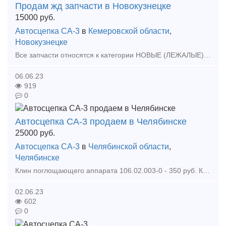
Продам жд запчасти в Новокузнецке
15000
руб.
Автосцепка СА-3
в
Кемеровской области
,
Новокузнецке
Все запчасти относятся к категории НОВЫЕ (ЛЕЖАЛЫЕ), Все детали, это остатки вагоностроения (ОАО "Новокузнецкий вагоностроительный завод"), Года выпуска 2014 г.в. Готовы о
06.06.23
919
0
Автосцепка СА-3 продаем в Челябинске
25000
руб.
Автосцепка СА-3
в
Челябинской области
,
Челябинске
Клин поглощающего аппарата 106.02.003-0 - 350 руб. Клин тягового хомута 106.02.002-0 - 550 руб. Клин фрикционный Ханина М1698.00.002 - 680 руб. Колодка локомотивная гребневая тип М -
02.06.23
602
0