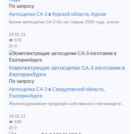
По запросу
Автосцепка СА-3
в
Курской области
,
Курске
Купим автосцепки СА-3 б/у не старше 2000 года, в количестве 20шт. Желательно не далеко от Курска. Предложения просим присылать на zd.kursk yandex ru или по телефону 8-920-731-99-90. Рассмот
19.01.21
570
0
Комплектующие автосцепки СА-3 изготовим в
Екатеринбурге
По запросу
Автосцепка СА-3
в
Свердловской области
,
Екатеринбурге
Железнодорожная продукция собственного производства. Автосцепка и комплектующие к ней: подъемник замка, предохранитель замка, валик подъемника, замок, замкодержатель, поглощающий аппарат, корп
19.01.21
599
0