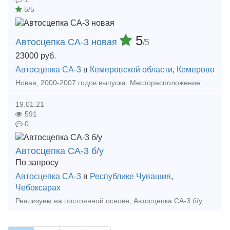
5/5
5
Автосцепка СА-3 новая
/5
23000
руб.
Автосцепка СА-3
в
Кемеровской области
,
Кемерово
Новая, 2000-2007 годов выпуска. Месторасположение: Ростовская область, Краснодарский край, Свердловская область, Кемеровская область. В наличии 240 шт. Также есть в наличии б/у автосцепк
19.01.21
591
0
Автосцепка СА-3 б/у
По запросу
Автосцепка СА-3
в
Республике Чувашия
,
Чебоксарах
Реализуем на постоянной основе; Автосцепка СА-3 б/у, кол-во 60 шт., цена 6 000 р. Цены указаны с учетом НДС, без учета доставки. Тип предложения: предлагаю продукцию, услугу