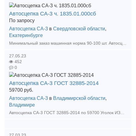
Автосцепка СА-3 ч. 1835.01.000сб
По запросу
Автосцепка СА-3
в
Свердловской области
,
Екатеринбурге
Минимальный заказ машинная норма 90-100 шт. Автосцепка новая 2021 года выпуска с документами. По самой выгодной цене на рынке! ! ! относиться к ударно-тяговому оборудованию и предназн
27.05.23
452
0
Автосцепка СА-3 ГОСТ 32885-2014
59700
руб.
Автосцепка СА-3
в
Владимирской области
,
Владимире
Автосцепка СА-3 ГОСТ 32885-2014 по 59700 Уголок ИЗОЛИРУЮЩИЙ арс -110000шт по 8,5 руб Скрепление АРС - 15000компл по 690 рубкомплект на шпалу Клемма арс - 60000шт по 78 руб Подк
27.03.23