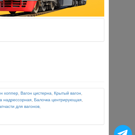
он хоппер
,
Вагон цистерна
,
Крытый вагон
,
а надрессорная
,
Балочка центрирующая
,
апчасти для вагонов
,