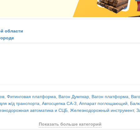
ой области
городе
ов
,
Фитинговая платформа
,
Вагон Думпкар
,
Вагон платформа
,
Ваг
для ж/д транспорта
,
Автосцепка СА-3
,
Аппарат поглощающий
,
Балк
знодорожная автоматика и СЦБ
,
Железнодорожный инструмент
,
З
Показать больше категорий
и