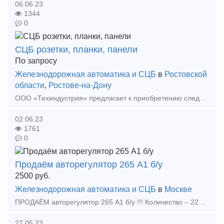
06.06.23
1344
0
СЦБ розетки, планки, панели
По запросу
Железнодорожная автоматика и СЦБ
в
Ростовской
области
,
Ростове-на-Дону
ООО «Техиндустрия» предлагает к приобретению следующие СЦБ-изделия: Розетка штепсельная для блока ЗБ-ДСШ 2170-00-00А-05 Розетка штепсельная для реле типа ДСШ 13704-00-00Б Розетка
02.06.23
1761
0
Продаём авторегулятор 265 А1 б/у
2500
руб.
Железнодорожная автоматика и СЦБ
в
Москве
ПРОДАЁМ авторегулятор 265 А1 б/у !!! Количество – 220 шт. Цена без НДС – 2500 руб. за 1 шт. Вывоз из ЦФО, 100% предоплата на момент погрузки. Контактный телефон менедже
27.05.23