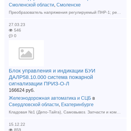
Смоленской области
,
Смоленске
Преобразователь напряжения регулируемый ПНР-1; регулятор напряжения БРН-3В-1, ППС-2М-1, ППС-3М-1, РГД-221-1, РГД-221-2, РРТ-32М; устройство питания УП-1М, электромагнит блокировочный ФА-12М1,
27.03.23
546
0
Блок управления и индикации БУИ
ДАЛР58.10.000 система пожарной
сигнализации ПРИЗ-О-Л
166624
руб.
Железнодорожная автоматика и СЦБ
в
Свердловской области
,
Екатеринбурге
Кладовая №1 (Депо-Тайга), Самовывоз. Запчасти и комплектующие для ж/д транспорта. Модификации и состав интегрированной системы безопасности «ПРИЗ-И», ТУ 4371-005.11530928-2010:1. Модификаци
15.12.22
859