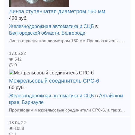
Линза ступенчатая диаметром 160 мм
420
руб.
Железнодорожная автоматика и СЦБ
в
Белгородской области
,
Белгороде
Линза ступенчатая диаметром 160 мм Предназначены для установки в головках линзовых мачтовых и карликовых светофоров, а также светофоров линзовых «МЕТРО» в условиях эксплуатации с умеренным и холодным
17.05.22
542
0
Межрельсовый соединитель СРС-6
60
руб.
Железнодорожная автоматика и СЦБ
в
Алтайском
крае
,
Барнауле
Производим межрельсовые соединители СРС-6, а так же перемычки ПЯ и ТЯ, доставим до транспортной компании
18.04.22
1088
1