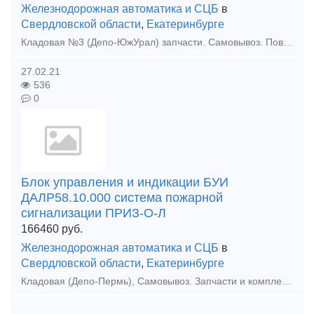
Железнодорожная автоматика и СЦБ
в
Свердловской области
,
Екатеринбурге
Кладовая №3 (Депо-ЮжУрал) запчасти. Самовывоз. Поводок вала РЖЗ-Т220.046.001 (Э136.37.46.01) ТУ 3181-103-76533503-2009 Запчасти и комплектующие для ж/д транспорта Поводок вала РЖЗ-Т22
27.02.21
536
0
Блок управления и индикации БУИ
ДАЛР58.10.000 система пожарной
сигнализации ПРИЗ-О-Л
166460
руб.
Железнодорожная автоматика и СЦБ
в
Свердловской области
,
Екатеринбурге
Кладовая (Депо-Пермь), Самовывоз. Запчасти и комплектующие для ж/д транспорта. Модификации и состав интегрированной системы безопасности «ПРИЗ-И», ТУ 4371-005.11530928-2010:1. Модификация «