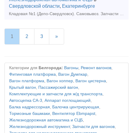
Свердловской области
,
Екатеринбурге
Кладовая №1 (Депо-Свердловск). Самовывоз. Запчасти и комплектующие для ж/д транспорта Коллектор электродвигателя БИЛТ.685131.095|ЖАИЕ.685131.022 Коллектор электродвигателя БИЛТ.685131.095|Ж
1
2
3
»
Категории для
Белгорода:
Вагоны
,
Ремонт вагонов
,
Фитинговая платформа
,
Вагон Думпкар
,
Вагон платформа
,
Вагон хоппер
,
Вагон цистерна
,
Крытый вагон
,
Пассажирский вагон
,
Комплектующие и запчасти для ж/д транспорта
,
Автосцепка СА-3
,
Аппарат поглощающий
,
Балка надрессорная
,
Балочка центрирующая
,
Тормозные башмаки
,
Вентилятор Ebmpapst
,
Железнодорожная автоматика и СЦБ
,
Железнодорожный инструмент
,
Запчасти для вагонов
,