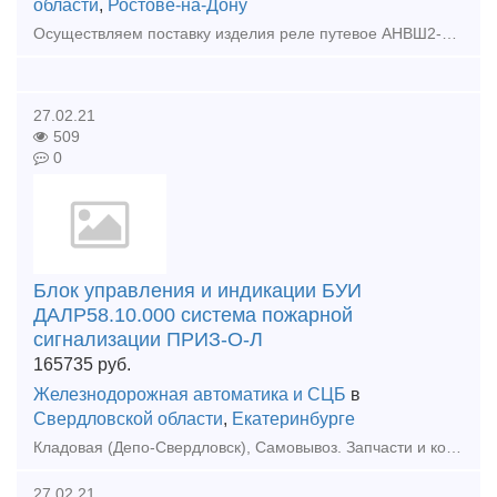
области
,
Ростове-на-Дону
Осуществляем поставку изделия реле путевое АНВШ2-2400 в любую точку страны. Реле путевое АНВШ2-2400 используется в рельсовых цепях переменного тока на ж/д путях и стрелочных секциях станций с
27.02.21
509
0
Блок управления и индикации БУИ
ДАЛР58.10.000 система пожарной
сигнализации ПРИЗ-О-Л
165735
руб.
Железнодорожная автоматика и СЦБ
в
Свердловской области
,
Екатеринбурге
Кладовая (Депо-Свердловск), Самовывоз. Запчасти и комплектующие для ж/д транспорта. Модификации и состав интегрированной системы безопасности «ПРИЗ-И», ТУ 4371-005.11530928-2010:1. Модифика
27.02.21