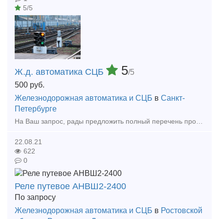
5/5
5
Ж.д. автоматика СЦБ
/5
500
руб.
Железнодорожная автоматика и СЦБ
в
Санкт-
Петербурге
На Ваш запрос, рады предложить полный перечень продукции ж.д. автоматики - СЦБ (реле, релейные блоки, трансформаторы, стативы, светофоры, оборудование ж.д. переездов, стрелочные приводы, путевые ящики
22.08.21
622
0
Реле путевое АНВШ2-2400
По запросу
Железнодорожная автоматика и СЦБ
в
Ростовской