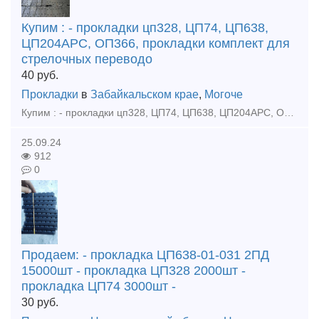
Купим : - прокладки цп328, ЦП74, ЦП638,
ЦП204АРС, ОП366, прокладки комплект для
стрелочных переводо
40
руб.
Прокладки
в
Забайкальском крае
,
Могоче
Купим : - прокладки цп328, ЦП74, ЦП638, ЦП204АРС, ОП366, прокладки комплект для стрелочных переводов р65 - подкладки КД65, КБ65, СК65, СД65, КБ50, Д65 - накладки 1р65, 2р65, 1р50, 1р43 - рельсы
25.09.24
912
0
Продаем: - прокладка ЦП638-01-031 2ПД
15000шт - прокладка ЦП328 2000шт -
прокладка ЦП74 3000шт -
30
руб.