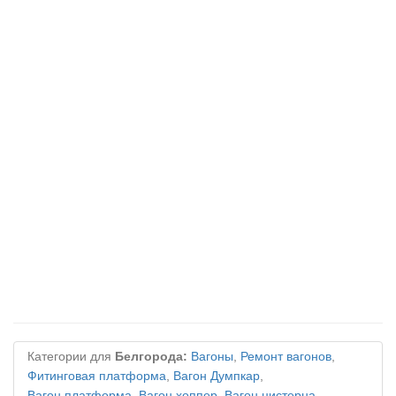
Категории для
Белгорода:
Вагоны
,
Ремонт вагонов
,
Фитинговая платформа
,
Вагон Думпкар
,
Вагон платформа
,
Вагон хоппер
,
Вагон цистерна
,