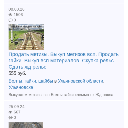
08.03.26
1506
0
Продать метизы. Выкуп метизов всп. Продать
гайки. Выкуп всп материалов. Скупка рельс.
Сдать жд рельс
555
руб.
Болты, гайки, шайбы
в
Ульяновской области
,
Ульяновске
Выкупаем метизы всп Болты гайки клемма пк Жд накладки подкладки, костыли жд Выкуп материалов всп Нам можно продать рельсы железнодорожные. Крановые рельсы. Узкой колеи. Стрелочный перевод. Трамвай
25.09.24
667
0