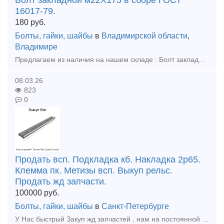
Болт закладной м22Х175 в сборе ГОСТ
16017-79.
180
руб.
Болты, гайки, шайбы
в
Владимирской области
,
Владимире
Предлагаем из наличия на нашем складе : Болт закладной 22Х175 ГОСТ 16017-79, в сборе. Комплектность: (Болт М22х175: 1 шт, Гайка М22: 1 шт, Шайба двухвитковая М22: 1 шт, Шайба-скоба ЦП-138: 1 шт, Из
08.03.26
823
0
Продать всп. Подкладка кб. Накладка 2р65.
Клемма пк. Метизы всп. Выкуп рельс.
Продать жд запчасти.
100000
руб.
Болты, гайки, шайбы
в
Санкт-Петербурге
У Нас быстрый Закуп жд запчастей , нам на постоянной основе требуются: Материалы верхнего строения пути: накладки , подкладки, болты, клеммы, гайки, шурупы, рельсы как новые так и бу, костыли жд, рез