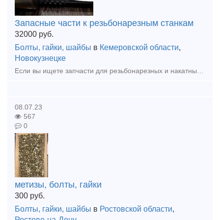
Запасные части к резьбонарезным станкам
32000
руб.
Болты, гайки, шайбы
в
Кемеровской области
,
Новокузнецке
Если вы ищете запчасти для резьбонарезных и накатных станков 5Д07, ПРП-603, СТД-129. 5991, 5992, 5993, 5А993, 5994, то в нашей компании можно купить все необходимое. Мы готовы предложить своим клиент
08.07.23
567
0
метизы, болты, гайки
300
руб.
Болты, гайки, шайбы
в
Ростовской области
,
Ростове-на-Дону