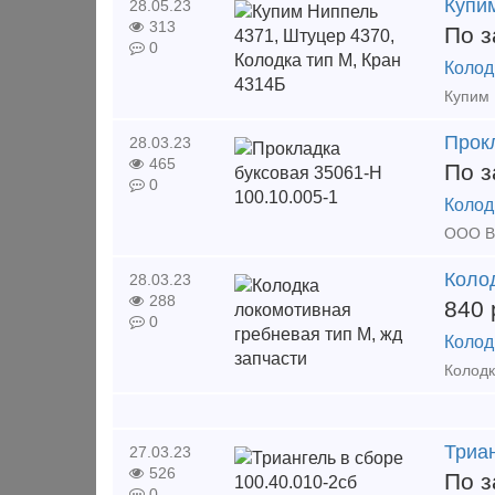
Купим
28.05.23
313
По з
0
Колод
Прокл
28.03.23
465
По з
0
Колод
Коло
28.03.23
288
840
0
Колод
Триан
27.03.23
526
По з
0