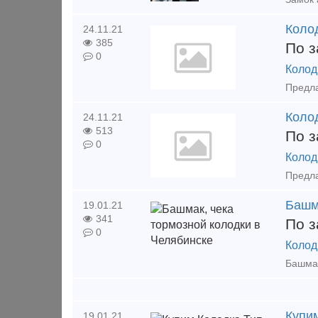
Коло
24.11.21
385
По з
0
Колод
Колод
24.11.21
513
По з
0
Колод
Башм
19.01.21
341
По з
0
Колод
Купим
19.01.21