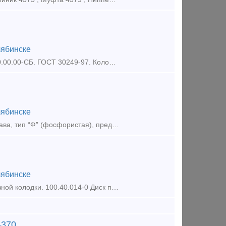
ябинске
Предлагаем к поставке: Колодка локомотивная гребневая тип М 44-5287-0.00.00-СБ. ГОСТ 30249-97. Колодка гребневая локомотивная тип М предназначена для установки на локомотивы м
ябинске
Предлагаем к поставке: Колодка тормозная чугунная для подвижного состава, тип “Ф” (фосфористая), предназначена для моторвагонного подвижного состава железных дорог широкой колеи.
ябинске
Башмак тормозной колодки (башмак триангеля). 100.40.016-2 Чека тормозной колодки. 100.40.014-0 Диск подпятника (прокладка) М 1698.01.005 Каркас тележки двухосной 18-100 Кли
4370