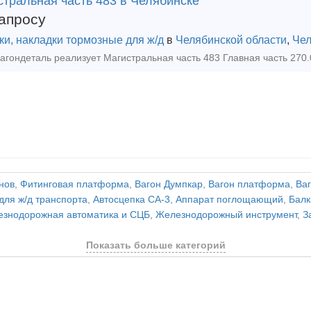
стральная часть 483 в Челябинске
апросу
ки, накладки тормозные для ж/д
в
Челябинской области
,
Чел
нов
,
Фитинговая платформа
,
Вагон Думпкар
,
Вагон платформа
,
Ва
для ж/д транспорта
,
Автосцепка СА-3
,
Аппарат поглощающий
,
Балк
знодорожная автоматика и СЦБ
,
Железнодорожный инструмент
,
З
Показать больше категорий
и