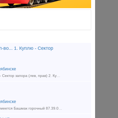
во... 1. Куплю - Сектор
ябинске
КУПИМ (приобретаем) - вагонные запчасти ж/д : Любое кол-во... 1. Куплю - Сектор запора (лев, прав) 2. Куплю - Аппарата поглощающий рт 120 3. Куплю - Поглощающий аппарат 73zw 4. Куплю -
ябинске
В наличии на складе 700 шт по цене 500 руб/шт с НДС. Так же в наличии имеется Башмак горочный 87.39.00СБ по 880 руб/шт с НДС, Плита упорная 106.00.003-0 по 2200 руб/шт, Сектор запора правый/ле