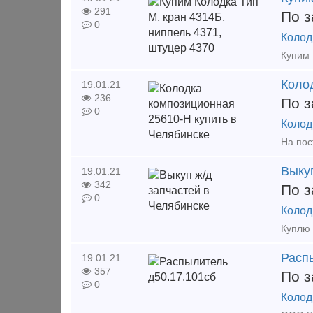
291
По з
0
Колод
Коло
19.01.21
236
По з
0
Колод
Выкуп
19.01.21
342
По з
0
Колод
Расп
19.01.21
357
По з
0
Колод