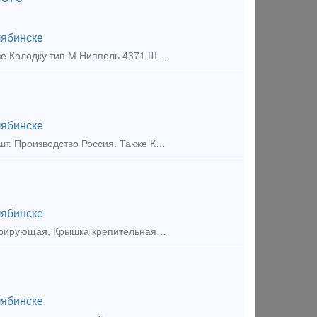
ябинске
Купим Кран 4314Б 4314Б 4313 4313 в любых кол-ве , на постоянной основе Колодку тип М Ниппель 4371 Штуцер 4370 Замок Автосцепки 106.01.002-0 По договорной цене Тип предложения: тре
ябинске
На постоянно основе покупаю колодку композиционную 25610-Н до 1000 шт. Производство Россия. Также Кран 4314, Кран 4301, Кран 4300, Рукав Р17Б. Продукция требуется 2015 года выпуска.Удобный и б
ябинске
Куплю запчасти для ж/д вагонов: Муфта 4379, Штуцер 4370, Балочка центрирующая, Крышка крепительная, Тройник 4375, смазка ЭМПИ-1, колодка композиционные 25610-н, Гайка М110, Кран 4314/4314Б и т
ябинске