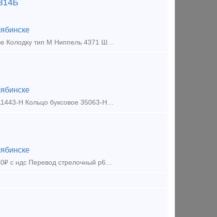
4314Б
ябинске
Купим Кран 4314Б 4314Б 4313 4313 в любых кол-ве , на постоянной основе Колодку тип М Ниппель 4371 Штуцер 4370 Замок Автосцепки 106.01.002-0 По договорной цене Тип предложения: требует
ябинске
ООО Вагондеталь реализует: Прокладка буксовая 35061-Н 100.10.005-1, 11443-Н Кольцо буксовое 35063-Н 100.10.006-1 РЕАЛИЗУЕМ РЕЗЦЫ: 301940 PR 4215 301940 vt430 vpt, 301940 9215
ябинске
Колодка локомотивная в наличии машинная норма. Екатеринбург Цена 840₽ с ндс Перевод стрелочный р65 1/9 левый 695000 (2шт) - 1 группа Подкладка Д65 новая 100 т руб с ндс