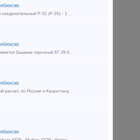
ябинске
Резервуар запасной - 3000 рублей Рукав вагонный Р-11 - 800 рублей Рукав соединительный Р-32 (Р-25) - 1800 рублей Рукав вагонный Р-17Б - 650 руб. Рукав соединительный Р-369А - 2000
ябинске
В наличии на складе 700 шт по цене 530 руб/шт с НДС. Так же в наличии имеется Башмак горочный 87.39.00СБ по 880 руб/шт с НДС, Плита упорная 106.00.003-0 по 2200 руб/шт, Сектор запора правый/ле
ябинске
Куплю на постоянной основе, в любом количестве, наличный / безналичный расчет, по России и Казахстану. удобная форма расчета, возможен самовывоз. Колодка композиционная 25610Н,
ябинске
Замок автосцепки 106.01.002-0; Балочка центрирующая 106.00.011-0 ; Тройник 4375 ; Муфта 4379 ; Ниппель 4371 ; Штуцер 4370 ; Штуцер 4374 ; Кран концевой 4314 ; Кран концевой 4314Б ; Предохрани