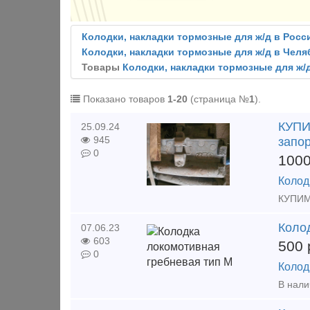
Колодки, накладки тормозные для ж/д в Росс
Колодки, накладки тормозные для ж/д в Чел
Товары
Колодки, накладки тормозные для ж/
Показано товаров
1-20
(страница №
1
).
КУПИМ
25.09.24
945
запор
0
100
Колод
Коло
07.06.23
603
500
0
Колод