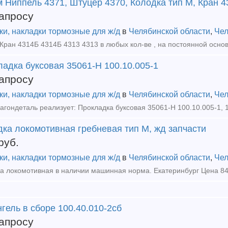
 Ниппель 4371, Штуцер 4370, Колодка тип М, Кран 
апросу
ки, накладки тормозные для ж/д
в
Челябинской области
,
Чел
адка буксовая 35061-Н 100.10.005-1
апросу
ки, накладки тормозные для ж/д
в
Челябинской области
,
Чел
дка локомотивная гребневая тип М, жд запчасти
руб.
ки, накладки тормозные для ж/д
в
Челябинской области
,
Чел
гель в сборе 100.40.010-2сб
апросу