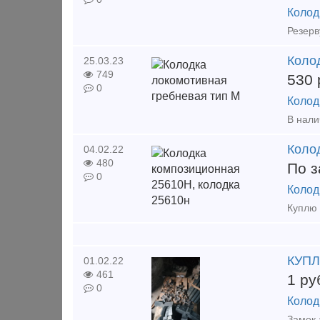
Колод
Коло
25.03.23
749
530
0
Колод
Коло
04.02.22
480
По з
0
Колод
КУП
01.02.22
461
1
ру
0
Колод