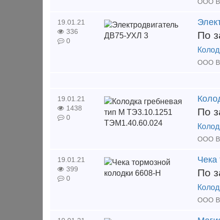
Элек
19.01.21
336
По з
0
Колод
Коло
19.01.21
1438
По з
0
Колод
Чека
19.01.21
399
По з
0
Колод