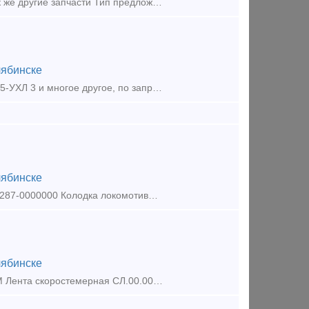
ООО Вагондеталь реализует из наличия Распылители д50.17.101сб , а так же другие запчасти Тип предложения: предлагаю продукцию, услугу
ябинске
ООО Вагондеталь реализует из наличия со склада Электродвигатель ДВ-75-УХЛ 3 и многое другое, по запросу. Тип предложения: предлагаю продукцию, услугу
ябинске
ООО Вагондеталь реализует Колодка гребневая локомотивная тип М 44-5287-0000000 Колодка локомотивная гребневая тип М ТЭМ1.40.60.024 Колодка гребневая тип М ТЭ3.10.1251 ТЭМ1.40.60.024
ябинске
ООО Вагондеталь реализует Авторежим 265а-4 Авторегулятор РТРП-675М Лента скоростемерная СЛ.00.00.35 Балочка центрирующая 106.00.011-2, 106.00.011-0 Башмак Горочный 87.39.00с