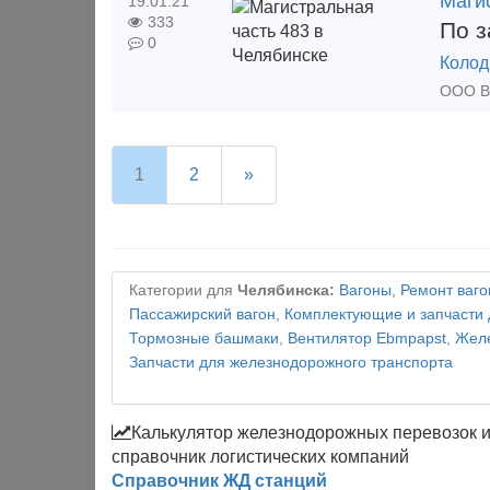
Маги
19.01.21
333
По з
0
Колод
1
2
»
Категории для
Челябинска:
Вагоны
,
Ремонт ваго
Пассажирский вагон
,
Комплектующие и запчасти 
Тормозные башмаки
,
Вентилятор Ebmpapst
,
Желе
Запчасти для железнодорожного транспорта
Калькулятор железнодорожных перевозок 
справочник логистических компаний
Справочник ЖД станций