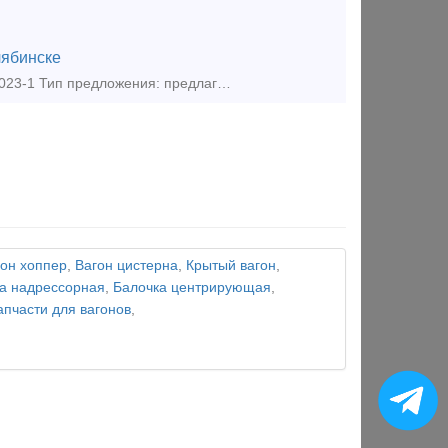
ябинске
ООО Вагондеталь реализует Магистральная часть 483 Главная часть 270.023-1 Тип предложения: предлагаю продукцию, услугу
гон хоппер
,
Вагон цистерна
,
Крытый вагон
,
а надрессорная
,
Балочка центрирующая
,
апчасти для вагонов
,