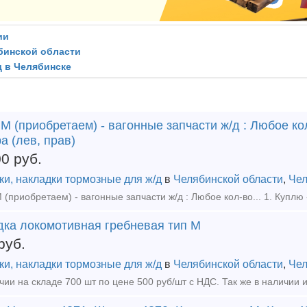
ии
ябинской области
д в Челябинске
 (приобретаем) - вагонные запчасти ж/д : Любое кол-
а (лев, прав)
00
руб.
ки, накладки тормозные для ж/д
в
Челябинской области
,
Чел
дка локомотивная гребневая тип М
руб.
ки, накладки тормозные для ж/д
в
Челябинской области
,
Чел