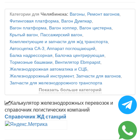
Категории для
Челябинска:
Вагоны
,
Ремонт вагонов
,
Фитинговая платформа
,
Вагон Думпкар
,
Вагон платформа
,
Вагон хоппер
,
Вагон цистерна
,
Крытый вагон
,
Пассажирский вагон
,
Комплектующие и запчасти для ж/д транспорта
,
Автосцепка СА-3
,
Аппарат поглощающий
,
Балка надрессорная
,
Балочка центрирующая
,
Тормозные башмаки
,
Вентилятор Ebmpapst
,
Железнодорожная автоматика и СЦБ
,
Железнодорожный инструмент
,
Запчасти для вагонов
,
Запчасти для железнодорожного транспорта
Показать больше категорий
Калькулятор железнодорожных перевозок и
справочник логистических компаний
Справочник ЖД станций