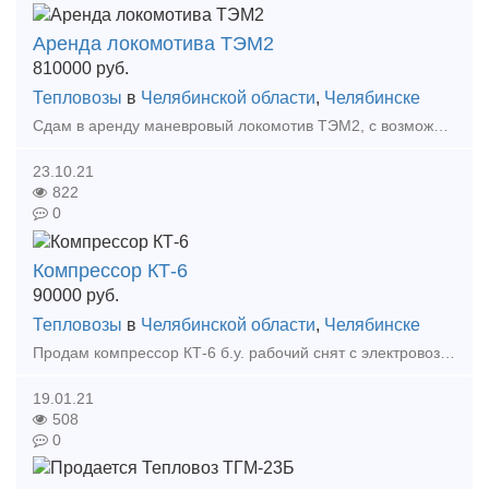
Аренда локомотива ТЭМ2
810000
руб.
Тепловозы
в
Челябинской области
,
Челябинске
Сдам в аренду маневровый локомотив ТЭМ2, с возможностью выезда на пути общего пользования, а также проведения капитального ремонта. Также предоставляем аренду ТЭМ2 с бригадой- 1.350 тыс.руб./м
23.10.21
822
0
Компрессор КТ-6
90000
руб.
Тепловозы
в
Челябинской области
,
Челябинске
Продам компрессор КТ-6 б.у. рабочий снят с электровоза вл-10 Продам токоприемники П-5 5штук. Бывшие в употреблении с электровоза вл-10, Самовывоз, местонахождение Челябинская область,
19.01.21
508
0