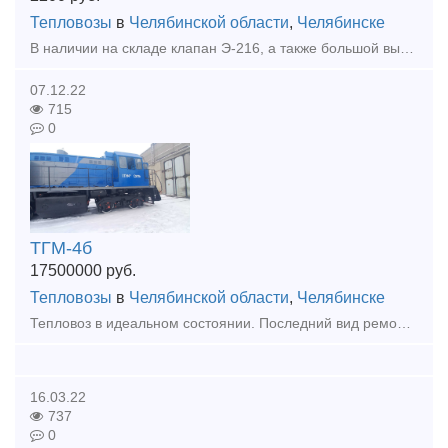
Тепловозы
в
Челябинской области
,
Челябинске
В наличии на складе клапан Э-216, а также большой выбор жд запчастей в наличии и под заказ. Тип предложения: предлагаю продукцию, услугу
07.12.22
715
0
ТГМ-4б
17500000
руб.
Тепловозы
в
Челябинской области
,
Челябинске
Тепловоз в идеальном состоянии. Последний вид ремонта ТР-3 в 2022г. Бандаж 60мм, Гребень 30мм. Продление срока службы до 2030 года. Полный пакет документов.
16.03.22
737
0