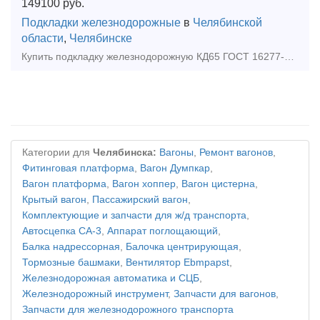
149100
руб.
Подкладки железнодорожные
в
Челябинской
области
,
Челябинске
Купить подкладку железнодорожную КД65 ГОСТ 16277-2016 с доставкой в Челябинск или любую точку РФ и стран СНГ от НПК "Специальная металлургия".Подкладка железнодорожная - элемент ре
Категории для
Челябинска:
Вагоны
,
Ремонт вагонов
,
Фитинговая платформа
,
Вагон Думпкар
,
Вагон платформа
,
Вагон хоппер
,
Вагон цистерна
,
Крытый вагон
,
Пассажирский вагон
,
Комплектующие и запчасти для ж/д транспорта
,
Автосцепка СА-3
,
Аппарат поглощающий
,
Балка надрессорная
,
Балочка центрирующая
,
Тормозные башмаки
,
Вентилятор Ebmpapst
,
Железнодорожная автоматика и СЦБ
,
Железнодорожный инструмент
,
Запчасти для вагонов
,
Запчасти для железнодорожного транспорта