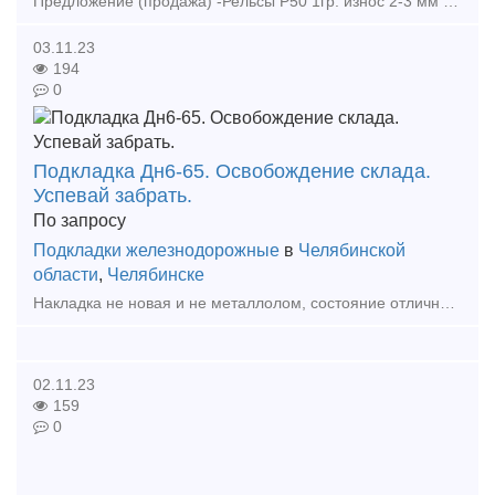
Предложение (продажа) -Рельсы Р50 1гр. износ 2-3 мм ГОСТ 51685-2013 по 33000 руб - Рельсы Р65 резерв 1990 гг ГОСТ 51685-2000 по 55000 руб - Рельсы Р65 демонт
03.11.23
194
0
Подкладка Дн6-65. Освобождение склада.
Успевай забрать.
По запросу
Подкладки железнодорожные
в
Челябинской
области
,
Челябинске
Накладка не новая и не металлолом, состояние отличное, смотрите на фото. В наличии около 30 тонн. Наличнка 21000, безнал 28000 Накладки 1Р65 (новые и б/у); Накладки 2Р65 (новые и б/
02.11.23
159
0