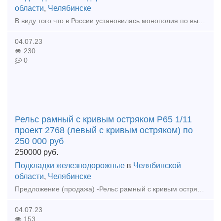
области
,
Челябинске
В виду того что в России установилась монополия по выпуску подкладок типа Д, КБ, ДН, СД, СК, КД, и накладок типа 1Р65, 2Р65, 1Р50, а также непомерно завышенной ценой на данные изделия с заложе
04.07.23
230
0
Рельс рамный с кривым остряком Р65 1/11
проект 2768 (левый с кривым остряком) по
250 000 руб
250000
руб.
Подкладки железнодорожные
в
Челябинской
области
,
Челябинске
Предложение (продажа) -Рельс рамный с кривым остряком Р65 1/11 проект 2768 (левый с кривым остряком) по 250 000 руб - Рельс рамный с кривым остряком Р65 1/9 проект
04.07.23
153