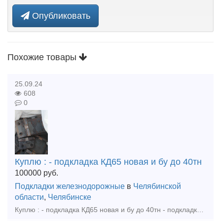
Опубликовать
Похожие товары
25.09.24
608
0
Куплю : - подкладка КД65 новая и бу до 40тн
100000
руб.
Подкладки железнодорожные
в
Челябинской
области
,
Челябинске
Куплю : - подкладка КД65 новая и бу до 40тн - подкладка Д65 новая до 40тн - костыль путевой железнодорожный 16х16х165 новый и бу до 20тн - шуруп путевой 24х170, цп-54 новый и бу до 20тн - проти