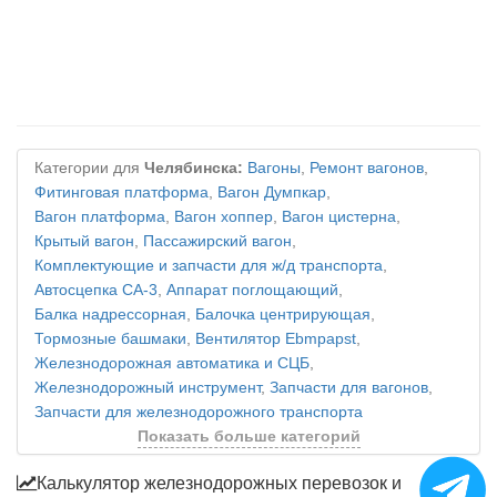
Категории для
Челябинска:
Вагоны
,
Ремонт вагонов
,
Фитинговая платформа
,
Вагон Думпкар
,
Вагон платформа
,
Вагон хоппер
,
Вагон цистерна
,
Крытый вагон
,
Пассажирский вагон
,
Комплектующие и запчасти для ж/д транспорта
,
Автосцепка СА-3
,
Аппарат поглощающий
,
Балка надрессорная
,
Балочка центрирующая
,
Тормозные башмаки
,
Вентилятор Ebmpapst
,
Железнодорожная автоматика и СЦБ
,
Железнодорожный инструмент
,
Запчасти для вагонов
,
Запчасти для железнодорожного транспорта
Показать больше категорий
Калькулятор железнодорожных перевозок и