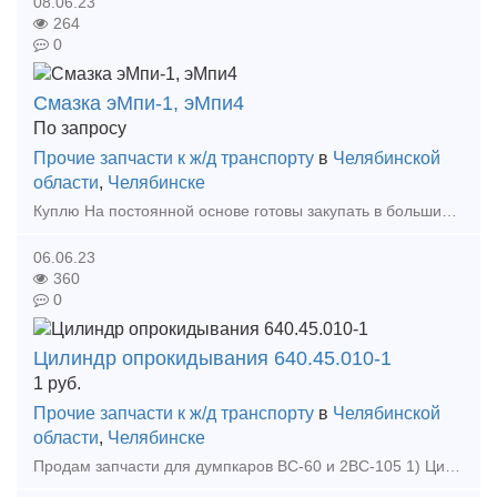
08.06.23
264
0
Смазка эМпи-1, эМпи4
По запросу
Прочие запчасти к ж/д транспорту
в
Челябинской
области
,
Челябинске
Куплю На постоянной основе готовы закупать в больших объемах смазку эМпи-1, эМпи-4, новую!!! Так же закупаем МВСП и запчасти к грузовым вагонам, тепловозам. Тип предложения:
06.06.23
360
0
Цилиндр опрокидывания 640.45.010-1
1
руб.
Прочие запчасти к ж/д транспорту
в
Челябинской
области
,
Челябинске
Продам запчасти для думпкаров ВС-60 и 2ВС-105 1) Цилиндры опрокидывания на думпкар 2ВС-105 одинарного и двойного действия 2) Цилиндр опрокидывания 904V060200-1-00 3) Цилиндр опрокиды