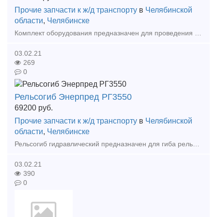
Прочие запчасти к ж/д транспорту
в
Челябинской
области
,
Челябинске
Комплект оборудования предназначен для проведения аварийно-восстановительных работ, подъема, перемещения, выравнивания и установки на рельсы вагонов и единиц подвижного состава поездов.
03.02.21
269
0
Рельсогиб Энерпред РГ3550
69200
руб.
Прочие запчасти к ж/д транспорту
в
Челябинской
области
,
Челябинске
Рельсогиб гидравлический предназначен для гиба рельсов непосредственно на месте их укладки по необходимому профилю (на станционных участках, карьерах, горных выработках). Особенности:
03.02.21
390
0