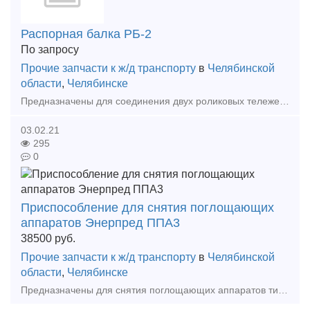
Распорная балка РБ-2
По запросу
Прочие запчасти к ж/д транспорту
в
Челябинской
области
,
Челябинске
Предназначены для соединения двух роликовых тележек ЭНЕРПРЕД при поперечном перемещении подвижного состава Специальные опоры на обеих сторонах, для присоединения к "гнездам" роликовых тележек "Стопоры
03.02.21
295
0
Приспособление для снятия поглощающих
аппаратов Энерпред ППА3
38500
руб.
Прочие запчасти к ж/д транспорту
в
Челябинской
области
,
Челябинске
Предназначены для снятия поглощающих аппаратов типа Ш - 1-тМ, Ш - 2-в, Ш - 2-т и Ш6-тО - 4У вагонов и локомотивов при выполнении ремонтных работ. Приспособление позволяет сократить время сн