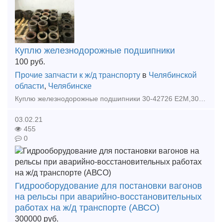
Куплю железнодорожные подшипники
100
руб.
Прочие запчасти к ж/д транспорту
в
Челябинской
области
,
Челябинске
Куплю железнодорожные подшипники 30-42726 Е2М,30-232726 Е2М, 36-42726 Е2М,36-232726 Е2М, 42726 Л1М,232726 Л1М,42822 Е2М,232822 Е2М, 42822 Л1М,232822 Л1М,32532,2007136 ,буксовые подшипники и т.д. (КЖД
03.02.21
455
0
Гидрооборудование для постановки вагонов
на рельсы при аварийно-восстановительных
работах на ж/д транспорте (АВСО)
300000
руб.