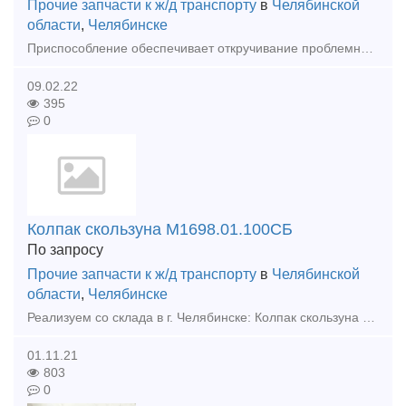
Прочие запчасти к ж/д транспорту
в
Челябинской
области
,
Челябинске
Приспособление обеспечивает откручивание проблемных торцевых гаек, закрученных с клеем-герметиком, с оси колесной пары железнодорожных вагонов. Применяется совместно с гайковертом ГКГ1000.
09.02.22
395
0
Колпак скользуна М1698.01.100СБ
По запросу
Прочие запчасти к ж/д транспорту
в
Челябинской
области
,
Челябинске
Реализуем со склада в г. Челябинске: Колпак скользуна М1698.01.100СБ Этот элемент устанавливается на верхней части скользуна. Крепится при помощи болтов на опоры надрессорной бал
01.11.21
803
0