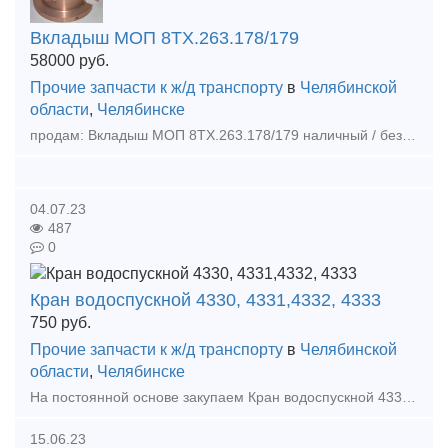
Вкладыш МОП 8ТХ.263.178/179
58000
руб.
Прочие запчасти к ж/д транспорту
в
Челябинской
области
,
Челябинске
продам: Вкладыш МОП 8ТХ.263.178/179 наличный / безналичный расчет, отгрузка в день оплаты , доставка любой транспортной по РФ и КЗ, а так же другеи запчасти в наличии и под заказ Наши контакты:
04.07.23
487
0
Кран водоспускной 4330, 4331,4332, 4333
750
руб.
Прочие запчасти к ж/д транспорту
в
Челябинской
области
,
Челябинске
На постоянной основе закупаем Кран водоспускной 4330, 4331,4332, 4333 по 450 Кран двойной тяги 4308 (377) по 750 Кран разобщительный 4301 (379) по 550 Кран разо
15.06.23