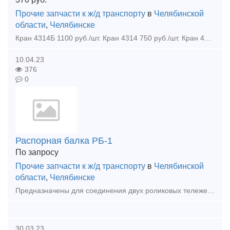
Прочие запчасти к ж/д транспорту
в
Челябинской
области
,
Челябинске
Кран 4314Б 1100 руб./шт. Кран 4314 750 руб./шт. Кран 4300 450 руб./шт. Кран 4200 490 руб./шт. Трубку рукава Р17Б 370 руб./шт. Рукав вагонный Р17Б 750 руб./шт. Предохранитель
10.04.23
376
0
Распорная балка РБ-1
По запросу
Прочие запчасти к ж/д транспорту
в
Челябинской
области
,
Челябинске
Предназначены для соединения двух роликовых тележек ЭНЕРПРЕД при поперечном перемещении подвижного состава Специальные опоры на обеих сторонах, для присоединения к "гнездам" роликовых тележек "Стопоры
30.03.23