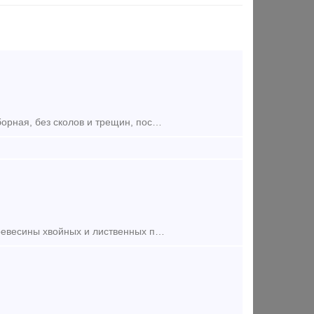
Предложение (продажа) Ж/б шпала Ш1 Б/У голая, под клеммный болт, отборная, без сколов и трещин, посадочное место не разбито, состояние - отличное. Цена 400-425 руб/
Предложение (продажа) Брус мостовой, ГОСТ28450-90 Изготовлены из древесины хвойных и лиственных пород, пропитанные масляным антисептиком. Размеры 200х240х3250мм. Допус