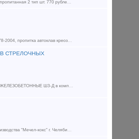
Предложение (продажа) Шпала пропитанная 1 тип шт. 870 рублей Шпала пропитанная 2 тип шт. 770 рублей Брус переводной пропитанный А3, тип 2 (стрел. перевод
Предложение (продажа) Шпала пропитанная сосна I и II категории ГОСТ 78-2004, пропитка автоклав креозот ГОСТ 20022.5-93, ёж торцевой закрепитель ГОСТ 19904-90. Цена - 1
ЕВ СТРЕЛОЧНЫХ
Предложение (продажа) ООО "ЮЖУРАЛСТРОЙПУТЬ" Реализует ШПАЛЫ ЖЕЛЕЗОБЕТОННЫЕ Ш3-Д в комплекте со скреплением ЖБР для строительства подъездных путей.
Предложение (продажа) Масло каменноугольное шпалопропиточное -производства "Мечел-кокс" г. Челябинск. Отгрузка со склада завода-производителя. Стоимость прод