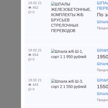
ШПА
19.02.21
452
ПЕР
0
По з
Шпал
Шпала
19.02.21
654
195
0
Шпал
Предло
Шпала
19.02.21
443
155
0
Шпал
Предло