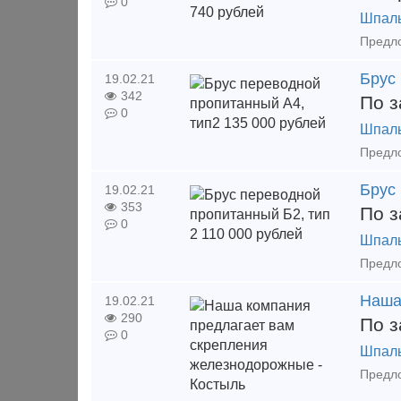
0
Шпал
Предло
Брус
19.02.21
342
По з
0
Шпал
Предло
Брус 
19.02.21
353
По з
0
Шпал
Предло
Наша
19.02.21
290
По з
0
Шпал