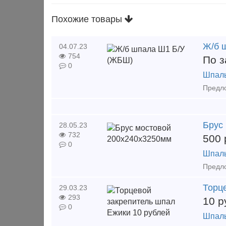
Похожие товары
Ж/б 
04.07.23
754
По з
0
Шпал
Брус
28.05.23
732
500
0
Шпал
Торц
29.03.23
293
10
р
0
Шпал