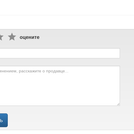
оцените
ь