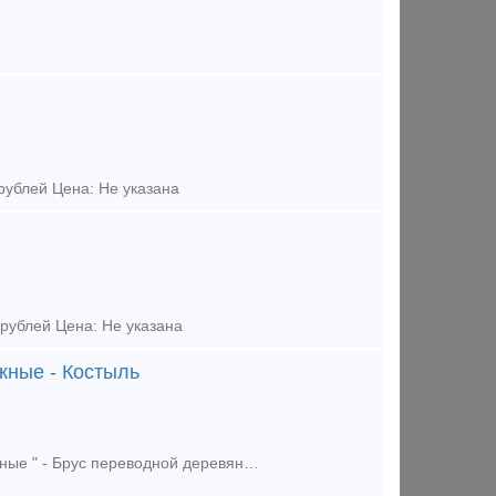
рублей Цена: Не указана
рублей Цена: Не указана
жные - Костыль
Предложение (продажа) Предлагаем вам "Шпалы и брусья железнодорожные " - Брус переводной деревянный Б-2 - Брус железобетонный 1/11 - Брус железобетонны