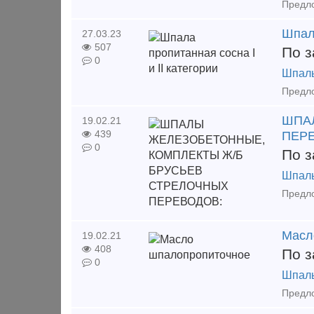
Шпала
27.03.23
507
По з
0
Шпал
ШПА
19.02.21
439
ПЕР
0
По з
Шпал
Масл
19.02.21
408
По з
0
Шпал