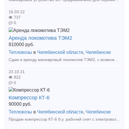
16.03.22
737
0
Аренда локомотива ТЭМ2
810000
руб.
Тепловозы
в
Челябинской области
,
Челябинске
Сдам в аренду маневровый локомотив ТЭМ2, с возможностью выезда на пути общего пользования, а также проведения капитального ремонта. Также предоставляем аренду ТЭМ2 с бригадой- 1.350 тыс.руб./м
23.10.21
822
0
Компрессор КТ-6
90000
руб.
Тепловозы
в
Челябинской области
,
Челябинске
Продам компрессор КТ-6 б.у. рабочий снят с электровоза вл-10 Продам токоприемники П-5 5штук. Бывшие в употреблении с электровоза вл-10, Самовывоз, местонахождение Челябинская область,