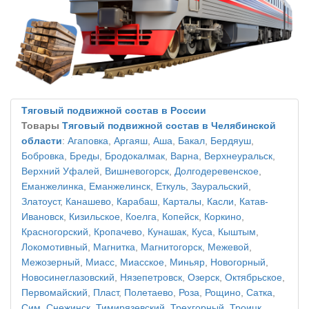
Тяговый подвижной состав в России
Товары
Тяговый подвижной состав в Челябинской
области
:
Агаповка
,
Аргаяш
,
Аша
,
Бакал
,
Бердяуш
,
Бобровка
,
Бреды
,
Бродокалмак
,
Варна
,
Верхнеуральск
,
Верхний Уфалей
,
Вишневогорск
,
Долгодеревенское
,
Еманжелинка
,
Еманжелинск
,
Еткуль
,
Зауральский
,
Златоуст
,
Канашево
,
Карабаш
,
Карталы
,
Касли
,
Катав-
Ивановск
,
Кизильское
,
Коелга
,
Копейск
,
Коркино
,
Красногорский
,
Кропачево
,
Кунашак
,
Куса
,
Кыштым
,
Локомотивный
,
Магнитка
,
Магнитогорск
,
Межевой
,
Межозерный
,
Миасс
,
Миасское
,
Миньяр
,
Новогорный
,
Новосинеглазовский
,
Нязепетровск
,
Озерск
,
Октябрьское
,
Первомайский
,
Пласт
,
Полетаево
,
Роза
,
Рощино
,
Сатка
,
Сим
,
Снежинск
,
Тимирязевский
,
Трехгорный
,
Троицк
,