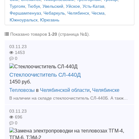
Тургояк
,
Тюбук
,
Увельский
,
Уйское
,
Усть-Катав
,
Фершампенуаз
,
Чебаркуль
,
Челябинск
,
Чесма
,
Южноуральск
,
Юрюзань
Показано товаров
1-20
(страница №
1
).
03.11.23
1453
0
Стеклоочиститель СЛ-440Д
1450
руб.
Тепловозы
в
Челябинской области
,
Челябинске
В наличии на складе стеклоочиститель СЛ-440Б. А также большой выбор жд запчастей в наличии и под заказ. Тип предложения: предлагаю продукцию, услугу
03.11.23
696
0