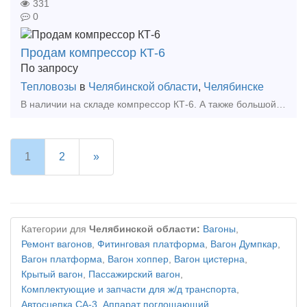
331
0
Продам компрессор КТ-6
По запросу
Тепловозы
в
Челябинской области
,
Челябинске
В наличии на складе компрессор КТ-6. А также большой выбор жд запчастей в наличии и под заказ. - компрессор ВУ-3,5/10 - компрессор ПК-5,25 - компрессор ВВ-0,8/8 а так же запчасти к
1
2
»
Категории для
Челябинской области:
Вагоны
,
Ремонт вагонов
,
Фитинговая платформа
,
Вагон Думпкар
,
Вагон платформа
,
Вагон хоппер
,
Вагон цистерна
,
Крытый вагон
,
Пассажирский вагон
,
Комплектующие и запчасти для ж/д транспорта
,
Автосцепка СА-3
,
Аппарат поглощающий
,