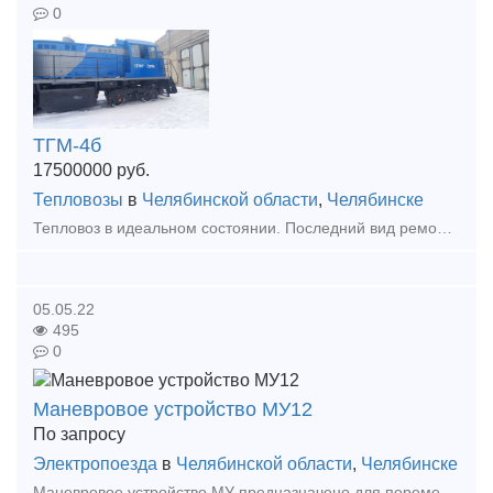
0
ТГМ-4б
17500000
руб.
Тепловозы
в
Челябинской области
,
Челябинске
Тепловоз в идеальном состоянии. Последний вид ремонта ТР-3 в 2022г. Бандаж 60мм, Гребень 30мм. Продление срока службы до 2030 года. Полный пакет документов.
05.05.22
495
0
Маневровое устройство МУ12
По запросу
Электропоезда
в
Челябинской области
,
Челябинске
Маневровое устройство МУ предназначено для перемещения в обоих направлениях железнодорожных вагонов и составов на проходных или тупиковых путях погрузочных пунктов и иных целей при маневровых