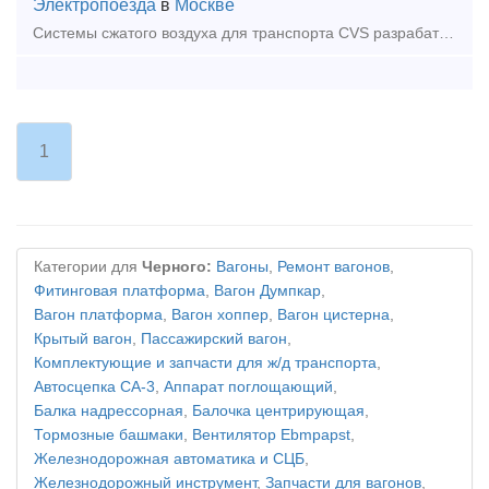
Электропоезда
в
Москве
Системы сжатого воздуха для транспорта CVS разрабатывает и производит системы сжатого воздуха для подвижного состава (трамваи, троллейбусы, метро, ж/д поезда и пр.) и диапазоне объема в
1
Категории для
Черного:
Вагоны
,
Ремонт вагонов
,
Фитинговая платформа
,
Вагон Думпкар
,
Вагон платформа
,
Вагон хоппер
,
Вагон цистерна
,
Крытый вагон
,
Пассажирский вагон
,
Комплектующие и запчасти для ж/д транспорта
,
Автосцепка СА-3
,
Аппарат поглощающий
,
Балка надрессорная
,
Балочка центрирующая
,
Тормозные башмаки
,
Вентилятор Ebmpapst
,
Железнодорожная автоматика и СЦБ
,
Железнодорожный инструмент
,
Запчасти для вагонов
,