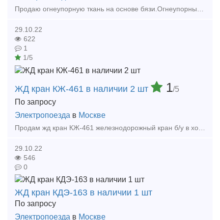
Продаю огнеупорную ткань на основе бязи.Огнеупорные ткани - это ткани, обработанные специальными огнестойкими пропитками. Может применяться при производстве обшивки для вагонов.Рассмотрим люб
29.10.22
622
1
1/5
1
ЖД кран КЖ-461 в наличии 2 шт
/5
По запросу
Электропоезда
в
Москве
Продам жд кран КЖ-461 железнодорожный кран б/у в хорошем рабочем состоянии, продажа с доставкой в любую точку России, полное сопровождение сделки, все сопутствующие документы. Звонить по те
29.10.22
546
0
ЖД кран КДЭ-163 в наличии 1 шт
По запросу
Электропоезда
в
Москве