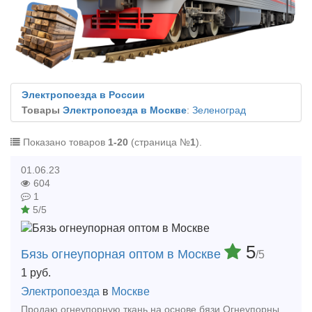
Электропоезда в России
Товары
Электропоезда в Москве
:
Зеленоград
Показано товаров
1-20
(страница №
1
).
01.06.23
604
1
5/5
5
Бязь огнеупорная оптом в Москве
/5
1
руб.
Электропоезда
в
Москве
Продаю огнеупорную ткань на основе бязи.Огнеупорные ткани - это ткани, обработанные специальными огнестойкими пропитками. Может применяться при производстве обшивки для вагонов.Рассмотрим люб