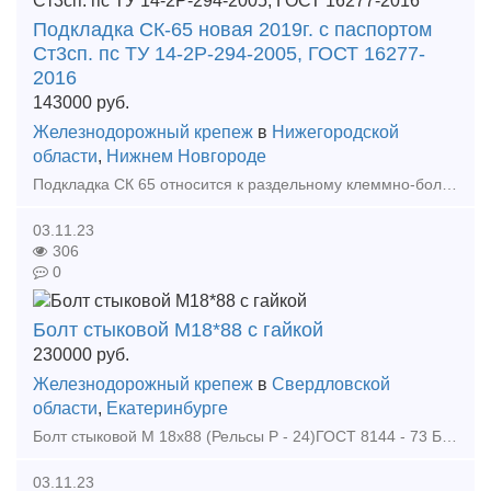
Подкладка СК-65 новая 2019г. с паспортом
Ст3сп. пс ТУ 14-2Р-294-2005, ГОСТ 16277-
2016
143000
руб.
Железнодорожный крепеж
в
Нижегородской
области
,
Нижнем Новгороде
Подкладка СК 65 относится к раздельному клеммно-болтовому скреплению. Подкладка СК - 65 предназначена для скрепления деревянных шпал и железнодорожных рельс Р - 65
03.11.23
306
0
Болт стыковой М18*88 с гайкой
230000
руб.
Железнодорожный крепеж
в
Свердловской
области
,
Екатеринбурге
Болт стыковой М 18х88 (Рельсы Р - 24)ГОСТ 8144 - 73 Болт М 18х88
03.11.23