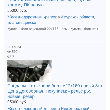
клемму ПК новую
55000
руб.
Железнодорожный крепеж
в
Амурской области
,
Благовещенске
Куплю - болт закладной 22х175 новый Куплю - болт стыковой 27х160 новый, бу Куплю - клемму ПК новую Куплю - гайка путевая М22, ,М24, М27 новые Куплю - шайба путевая М25, М24, М27 новые К
25.09.24
592
0
Продаем: - стыковой болт м27х160 новый 3тн
Цена договорная. Покупаем: - рельс р65
новые, резер
95000
руб.
Железнодорожный крепеж
в
Нижегородской