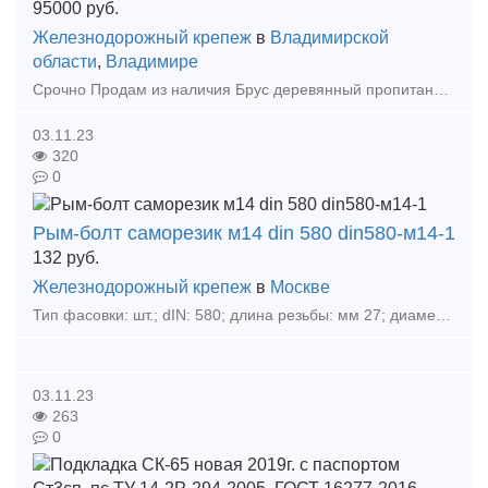
95000
руб.
Железнодорожный крепеж
в
Владимирской
области
,
Владимире
Срочно Продам из наличия Брус деревянный пропитанный тип I, А3, А4 ГОСТ20022.5-93, автоклав, (2 комплекта) – 95 000 р/комплект с НДС, Алексей, фото по запросу, Срочно Продам из наличия Брус д
03.11.23
320
0
Рым-болт саморезик м14 din 580 din580-м14-1
132
руб.
Железнодорожный крепеж
в
Москве
Тип фасовки: шт.; dIN: 580; длина резьбы: мм 27; диаметр резьбы: М14; гОСТ: 4751 - 73; фасовка: шт 4; вес: кг 0. 91; фасовка: 4;
03.11.23
263
0