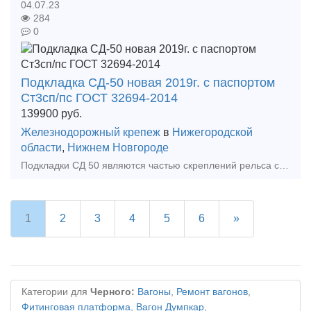
04.07.23
284
0
Подкладка СД-50 новая 2019г. с паспортом
Ст3сп/пс ГОСТ 32694-2014
139900
руб.
Железнодорожный крепеж
в
Нижегородской
области
,
Нижнем Новгороде
Подкладки СД 50 являются частью скреплений рельса со шпалами. Используются при укладке стрелочных переводов (с рельсами Р50) и подкрановых путей. Не имеет у
1
2
3
4
5
6
»
Категории для
Черного:
Вагоны
,
Ремонт вагонов
,
Фитинговая платформа
,
Вагон Думпкар
,