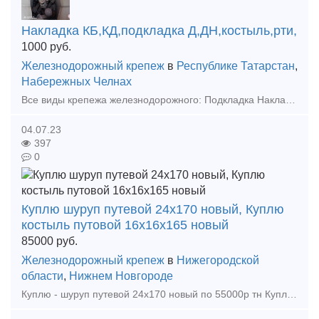
Накладка КБ,КД,подкладка Д,ДН,костыль,рти,
1000
руб.
Железнодорожный крепеж
в
Республике Татарстан
,
Набережных Челнах
Все виды крепежа железнодорожного: Подкладка Накладка Костыль Болт Рельсы Противоугоны И проч.МВСП Поставки по РФ все города и регионы. Гарантия чистоты сделки. Документы. Помощь в дост
04.07.23
397
0
Куплю шуруп путевой 24х170 новый, Куплю
костыль путовой 16х16х165 новый
85000
руб.
Железнодорожный крепеж
в
Нижегородской
области
,
Нижнем Новгороде
Куплю - шуруп путевой 24х170 новый по 55000р тн Куплю - костыль путовой 16х16х165 новый по 58000р тн Куплю - противоугон П65 новый по 60000р тн Куплю - подкладку КД-65 новую по 80000р