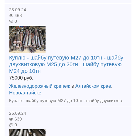
25.09.24
468
0
Куплю - шайбу путевую М27 до 10тн - шайбу
двухвитковую М25 до 20тн - шайбу путевую
М24 до 10тн
75000
руб.
Железнодорожный крепеж
в
Алтайском крае
,
Новоалтайске
Куплю - шайбу путевую М27 до 10тн - шайбу двухвитковую М25 до 20тн - шайбу путевую М24 до 10тн - болт стыковой М27х160 до 10тн - рельсы р65 12,5м 1гр до 200тн Расчет быстрый! Ра
25.09.24
639
0