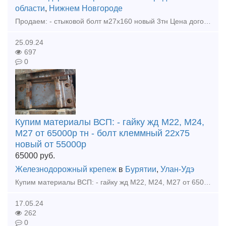
области
,
Нижнем Новгороде
Продаем: - стыковой болт м27х160 новый 3тн Цена договорная. Покупаем: - рельс р65 новые, резерв, бу - накладка 1р65, 2р65, 1р50 новая, резерв, бу - подкладка кб65, кд65, д65, дн6-65,
25.09.24
697
0
Купим материалы ВСП: - гайку жд М22, М24,
М27 от 65000р тн - болт клеммный 22х75
новый от 55000р
65000
руб.
Железнодорожный крепеж
в
Бурятии
,
Улан-Удэ
Купим материалы ВСП: - гайку жд М22, М24, М27 от 65000р тн - болт клеммный 22х75 новый от 55000р тн - болт закладной 22х175 новый от 55000р тн - болт стыковой 27х160 новый от 60000р тн - болт с
17.05.24
262
0