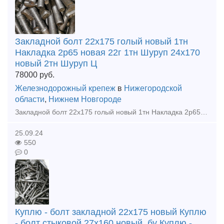
Закладной болт 22х175 голый новый 1тн
Накладка 2р65 новая 22г 1тн Шуруп 24х170
новый 2тн Шуруп Ц
78000
руб.
Железнодорожный крепеж
в
Нижегородской
области
,
Нижнем Новгороде
Закладной болт 22х175 голый новый 1тн Накладка 2р65 новая 22г 1тн Шуруп 24х170 новый 2тн Шуруп ЦП54 6 гран новый 2тн Накладка 1р65 новая 22г 2,5тн Костыль 16х16х165 новый 8тн Клеммны
25.09.24
550
0
Куплю - болт закладной 22х175 новый Куплю
- болт стыковой 27х160 новый, бу Куплю -