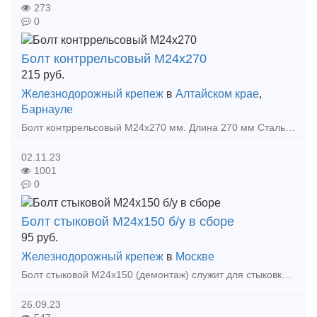
273
0
Болт контррельсовый М24х270
215
руб.
Железнодорожный крепеж
в
Алтайском крае
,
Барнауле
Болт контррельсовый М24х270 мм. Длина 270 мм Сталь 35 (либо 40Х) по ГОСТ 2590-88 Цена розничная за М24х270 мм - 237 р./шт. Цена оптовая за М24х270 мм - 215 р./ш
02.11.23
1001
0
Болт стыковой М24x150 б/у в сборе
95
руб.
Железнодорожный крепеж
в
Москве
Болт стыковой М24х150 (демонтаж) служит для стыковки рельсов ширококолейного железнодорожного пути между собой. Данные крепёжный элемент оснащён круглой головкой и овальным подголовником, который преп
26.09.23