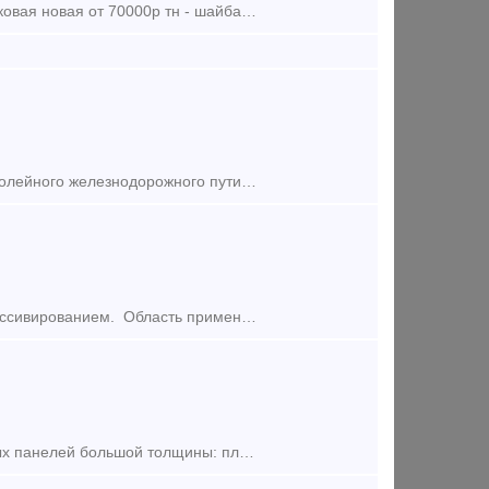
Куплю : - шайба м25 2х витковая новая от 63000р тн - шайба м27 одновитковая новая от 70000р тн - шайба м24 одновитковая новая от 70000р тн - гайка м22 от 82000р тн - гайка м27 от 800
Болт стыковой М24х150 (демонтаж) служит для стыковки рельсов ширококолейного железнодорожного пути между собой. Данные крепёжный элемент оснащён круглой головкой и овальным подголовником, который преп
Болт Анкерный 8х45 Изготовлен из стали, цинковое покрытие с желтым пассивированием. Область применения Используется для крепления различных тяжеловесных конструкций в плотных строите
Крепеж для блок-хауса 6. 0мм (25шт.) - применяется для монтажа стеновых панелей большой толщины: пластиковых, МДФ, ДСП, имитации бруса, блок-хауса. Поставляется в комплекте с гвоздем. Конструкция изде