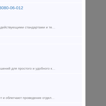
03080-06-012
Болты изготовлены из высококачественной стали в полном соответствии с действующими стандартами и техническими предписаниями. Находят широкое применение в машиностроении, приборостроении, строительстве
Наборы для крепления сантехники предлагают широкий выбор готовых решений для простого и удобного крепления различных видов сантехники (раковин, унитазов, писсуаров).-диаметр предварительного сверления
Стальные крепежные скобы для вагонки (кляймеры) существенно ускоряют и облегчают проведение отделочных работ, обладая при этом рядом преимуществ по сравнению с традиционным креплением при помощи гвозд