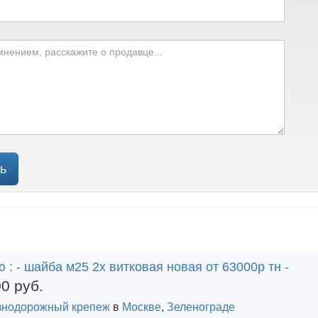
ь
 : - шайба м25 2х витковая новая от 63000р тн -
00
руб.
нодорожный крепеж
в
Москве
,
Зеленограде