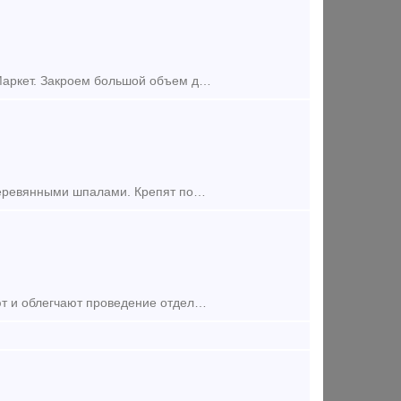
Подкладку КБ-65 б/у предлагает к приобретению компания МеталлТрансМаркет. Закроем большой объем до 200 тонн. Отгрузка из Москвы, привезем в любой регион России и СНГ! Звоните или пишит
Подкладку Д - 43 (демонтаж) используют для соединения рельс Р - 43 с деревянными шпалами. Крепят подкладку путевыми костылями 16х16х165. Для одной шпалы из дерева требуется две подкладки Д - 43. Масса
Стальные крепежные скобы для вагонки (кляймеры) существенно ускоряют и облегчают проведение отделочных работ, обладая при этом рядом преимуществ по сравнению с традиционным креплением при помощи гвозд