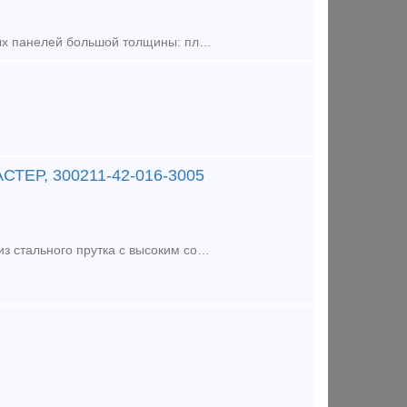
Крепеж для блок-хауса 8. 0мм (25шт.) - применяется для монтажа стеновых панелей большой толщины: пластиковых, МДФ, ДСП, имитации бруса, блок-хауса. Поставляется в комплекте с гвоздем. Конструкция изде
АСТЕР, 300211-42-016-3005
Саморезы с прессшайбой и сверлом для листового металла изготовлены из стального прутка с высоким содержанием углерода. Контроль за геометрией самореза начинается с калибровки прутка и заканчивается тщ