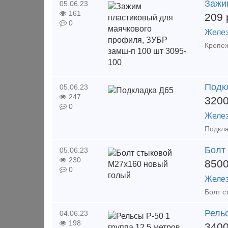
Зажи
05.06.23
161
209
0
Желез
Подк
05.06.23
247
320
0
Желез
Болт
05.06.23
230
850
0
Желез
Рельс
04.06.23
198
340