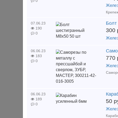
0
Желез
Болт
07.06.23
190
300
0
Желез
Само
06.06.23
183
770
0
Желез
Кара
06.06.23
189
50
р
0
Желез
Караби