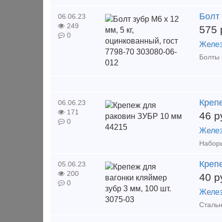
Болт 
06.06.23
249
575
0
Желез
Креп
06.06.23
171
46
р
0
Желез
Крепе
05.06.23
200
40
р
0
Желез