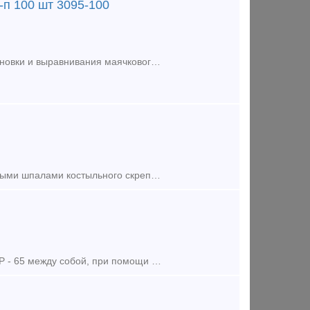
п 100 шт 3095-100
Крепеж для маячкового профиля ЗУБР 3095 - 100, предназначен для установки и выравнивания маячкового профиля в процессе отделочных работ. Крепеж для маячкового профиля значительно ускоряет и облегчает
Подкладка Д - 65 применяется для скрепления рельсов Р - 65 с деревянными шпалами костыльного скрепления. Имеет два отверстия 18х18 мм под костыль путевой 16х16х165 (для скрепления с деревянными шпала
Болт стыковой М27х160 используется при стыковых скреплениях рельсов Р - 65 между собой, при помощи накладок 1Р - 65 и 2Р - 65. Применяют при стыковании рельсов Р - 65, ещё называют болт стыковой или б