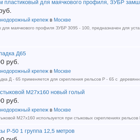
м пластиковый для маячкового профиля, ЗУБР замш-
руб.
нодорожный крепеж
в
Москве
ладка Д65
00
руб.
нодорожный крепеж
в
Москве
 стыковой М27x160 новый голый
00
руб.
нодорожный крепеж
в
Москве
ы Р-50 1 группа 12,5 метров
00
руб.