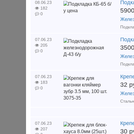
Подкл
08.06.23
182
590
0
Желез
Подк
07.06.23
205
350
0
Желез
Крепе
07.06.23
183
32
р
0
Желез
Крепе
07.06.23
207
30
р