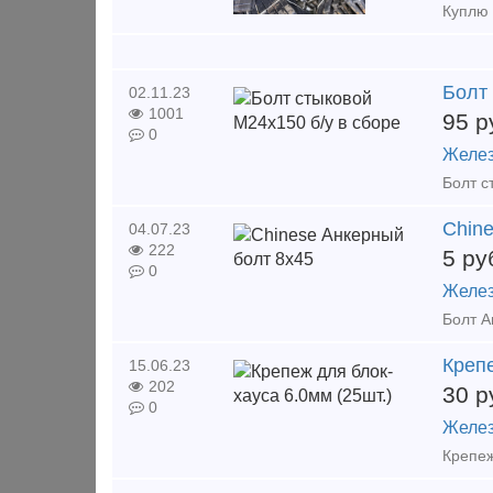
Болт 
02.11.23
1001
95
р
0
Желез
Сhin
04.07.23
222
5
ру
0
Желез
Крепе
15.06.23
202
30
р
0
Желез