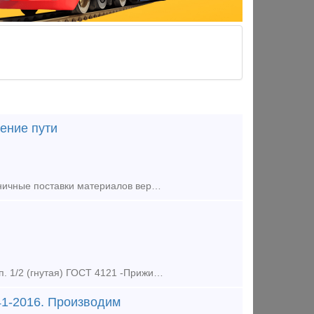
ение пути
Компания ООО «ТехМетГрупп» предлагает оптовые, мелкооптовые и розничные поставки материалов верхнего строения железнодорожного пути, широкий спектр путевого инструмента, метизы, резинотехничес
Предлагаем к поставке со склада и под заказ: -Прижимная планка П1,2 исп. 1/2 (гнутая) ГОСТ 4121 -Прижимная планка П1,2 исп. 1/2 (фрезерованная) ГОСТ 4121 -Упорная планка У1, У1Х
41-2016. Производим