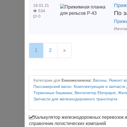
Приж
18.01.21
534
По з
0
Прижи
1
2
»
Категории для
Еманжелинска:
Вагоны
,
Ремонт в
Пассажирский вагон
,
Комплектующие и запчасти 
Тормозные башмаки
,
Вентилятор Ebmpapst
,
Желе
Запчасти для железнодорожного транспорта
Калькулятор железнодорожных перевозок 
справочник логистических компаний