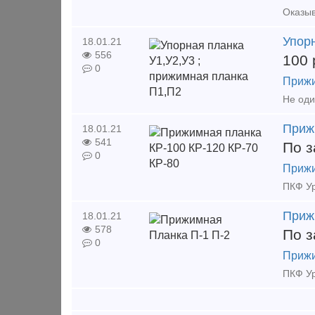
Упорн
18.01.21
556
100
0
Прижи
Приж
18.01.21
541
По з
0
Прижи
Приж
18.01.21
578
По з
0
Прижи