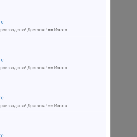
ге
Изготавливаем элементы крепления подкрановых путей == Собственное производство! Доставка! == Изготавливаем: - Прижимные планки - Упорные планки - Прижимы рельсовые
ге
Изготавливаем элементы крепления подкрановых путей == Собственное производство! Доставка! == Изготавливаем: - Прижимные планки - Упорные планки - Прижимы рельсовые.
ге
Изготавливаем элементы крепления подкрановых путей == Собственное производство! Доставка! == Изготавливаем: - Прижимные планки - Упорные планки - Прижимы рельсовые
ге