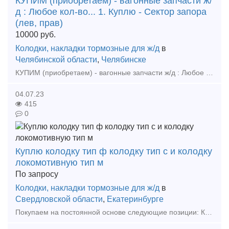
КУПИМ (приобретаем) - вагонные запчасти ж/
д : Любое кол-во... 1. Куплю - Сектор запора
(лев, прав)
10000
руб.
Колодки, накладки тормозные для ж/д
в
Челябинской области
,
Челябинске
КУПИМ (приобретаем) - вагонные запчасти ж/д : Любое кол-во... 1. Куплю - Сектор запора (лев, прав) 2. Куплю - Аппарата поглощающий рт 120 3. Куплю - Поглощающий аппарат 73zw 4. Куплю -
04.07.23
415
0
Куплю колодку тип ф колодку тип с и колодку
локомотивную тип м
По запросу
Колодки, накладки тормозные для ж/д
в
Свердловской области
,
Екатеринбурге
Покупаем на постоянной основе следующие позиции: Куплю колодку тип ф (колодка мотор-вагонная тип ф фосфористая) колодка локомотивная тип м чека тормозной колодки кран 4314, 431