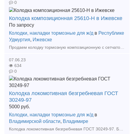
0
Колодка композиционная 25610-Н в Ижевске
По запросу
Колодки, накладки тормозные для ж/д
в
Республике
Удмуртия
,
Ижевске
Продаем колодку тормозную композиционную с сетчато-проволочным каркасом для грузовых вагонов 25610-Н, ТУ 2571-028-00149386-2000. Новая 2012 г.в. сертификаты, цена от 250 руб с НДС. ЭК Ф
07.06.23
634
0
Колодка локомотивная безгребневая ГОСТ
30249-97
5000
руб.
Колодки, накладки тормозные для ж/д
в
Владимирской области
,
Владимире
Колодка локомотивная безгребневая ГОСТ 30249-97. Безгребневая тормозная колодка содержит стальную пластину, чугунное дугообразное тело, снабженное фрикционными элементами, заложенными в тело к