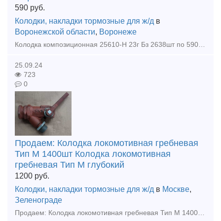
590
руб.
Колодки, накладки тормозные для ж/д
в
Воронежской области
,
Воронеже
Колодка композиционная 25610-Н 23г Бз 2638шт по 590р шт Колодка тип м общий зацеп 1450шт по 1210р шт Подвеска маятниковая 518.00.018-4 новая 500шт по 470р шт Клин тягового хомута 16шт 1050р ш
25.09.24
723
0
Продаем: Колодка локомотивная гребневая
Тип М 1400шт Колодка локомотивная
гребневая Тип М глубокий
1200
руб.
Колодки, накладки тормозные для ж/д
в
Москве
,
Зеленограде
Продаем: Колодка локомотивная гребневая Тип М 1400шт Колодка локомотивная гребневая Тип М глубокий захват 1400шт Рельсы р65 бу 1гр 300тн , 2гр 200тн Цена договорная. Покупаем любые мате