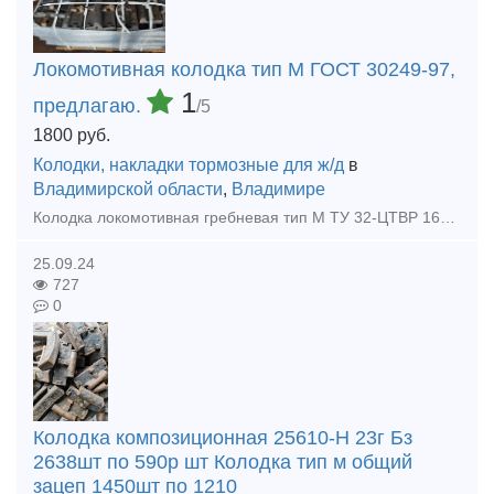
Локомотивная колодка тип М ГОСТ 30249-97,
1
предлагаю.
/5
1800
руб.
Колодки, накладки тормозные для ж/д
в
Владимирской области
,
Владимире
Колодка локомотивная гребневая тип М ТУ 32-ЦТВР 165-87 чертеж 44-52-87-01 ГОСТ 30249-97 Предлагаем из наличия, на нашем складе. Год изготовления 2022-23 г. Звоните и размещайте вашу заявку: к.
25.09.24
727
0
Колодка композиционная 25610-Н 23г Бз
2638шт по 590р шт Колодка тип м общий
зацеп 1450шт по 1210