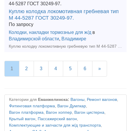
Куплю колодка локомотивная гребневая тип
М 44-5287 ГОСТ 30249-97.
По запросу
Колодки, накладки тормозные для ж/д
в
Владимирской области
,
Владимире
Куплю колодку локомотивную гребневую тип М 44-5287 ГОСТ 30249-97 новую , Рассмотрим все варианты , нал., безнал., количество любое. Посредникам агентский процент!. Удобный и бы
1
2
3
4
5
6
»
Категории для
Еманжелинска:
Вагоны
,
Ремонт вагонов
,
Фитинговая платформа
,
Вагон Думпкар
,
Вагон платформа
,
Вагон хоппер
,
Вагон цистерна
,
Крытый вагон
,
Пассажирский вагон
,
Комплектующие и запчасти для ж/д транспорта
,