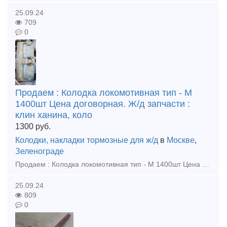
25.09.24
709
0
Продаем : Колодка локомотивная тип - М
1400шт Цена договорная. Ж/д запчасти :
клин ханина, коло
1300
руб.
Колодки, накладки тормозные для ж/д
в
Москве
,
Зеленограде
Продаем : Колодка локомотивная тип - М 1400шт Цена договорная. Ж/д запчасти : клин ханина, колодка композиционная 25610-Н, сектор запора (лев, прав), аппарата поглощающий рт 12 ,поглощающ
25.09.24
809
0