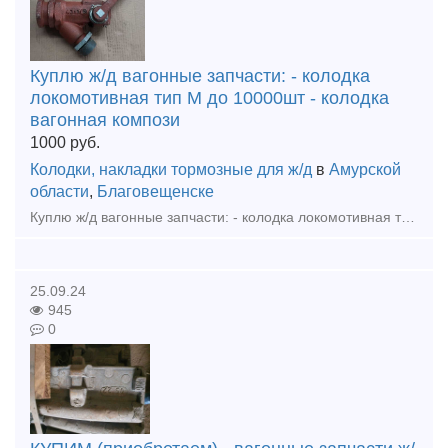
Куплю ж/д вагонные запчасти: - колодка
локомотивная тип М до 10000шт - колодка
вагонная компози
1000
руб.
Колодки, накладки тормозные для ж/д
в
Амурской
области
,
Благовещенске
Куплю ж/д вагонные запчасти: - колодка локомотивная тип М до 10000шт - колодка вагонная композиционная 25610-Н до 10000шт - клин фрикционный СЧ35 м1698.00.003 до 5000шт Приобретаем на постоя
25.09.24
945
0